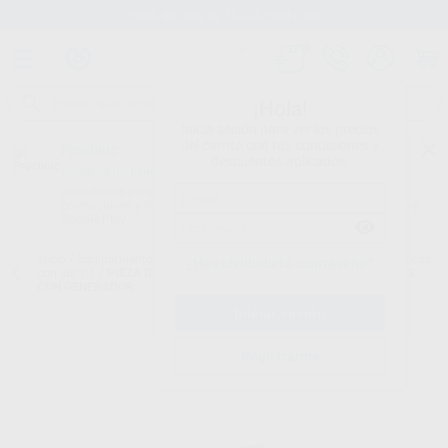
Stock de más de 15.000 productos
¡Hola!
Inicia sesión para ver los precios
del carrito con tus condiciones y
Proclinic
descuentos aplicados.
¿Todavía no tienes nuestra App?
¡Descárgala para ser siempre el primero en conocer nuestras
promociones y descuentos! Disponible en Google Play o App Store.
Google Play
Inicio
/
Equipamiento
/
Cirugía e implantes
/
Piezas de mano quirúrgicas
¿Has olvidado tu contraseña?
con luz.1:1
/
PIEZA DE MANO QUIRURGICA TRANSMISIÓN 1:1 S11LG
CON GENERADOR
Registrarme