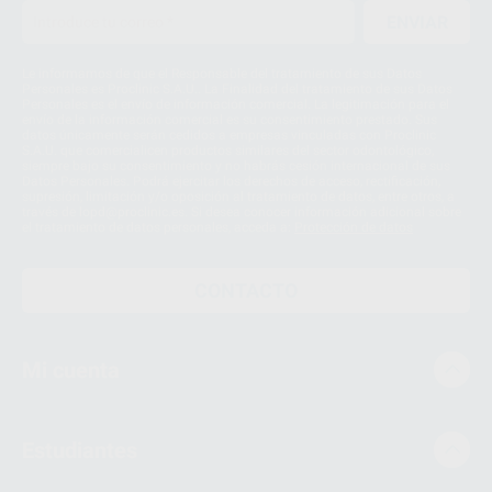
ENVIAR
Le informamos de que el Responsable del tratamiento de sus Datos
Personales es Proclinic S.A.U.. La Finalidad del tratamiento de sus Datos
Personales es el envío de información comercial. La legitimación para el
envío de la información comercial es su consentimiento prestado. Sus
datos únicamente serán cedidos a empresas vinculadas con Proclinic
S.A.U. que comercialicen productos similares del sector odontológico,
siempre bajo su consentimiento y no habrás cesión internacional de sus
Datos Personales. Podrá ejercitar los derechos de acceso, rectificación,
supresión, limitación y/o oposición al tratamiento de datos, entre otros, a
través de lopd@proclinic.es. Si desea conocer información adicional sobre
el tratamiento de datos personales, acceda a:
Protección de datos
CONTACTO
Mi cuenta
Estudiantes