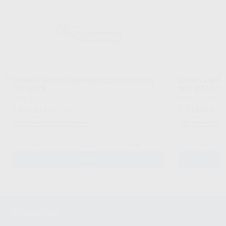
CONTRA ANGULO QUIRURGICO REDUCCION
CONTRA ANGU
20:1 WS75
2
W&H
|
Ref. 56012
W&H
|
Ref. 5601
1.491
1.310
,50
€
1.570,00 €
,00
€
1.8
Sin descuentos adicionales
Sin descuentos 
-
+
-
AÑADIR
Newsletter