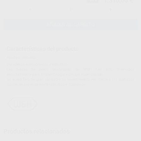
1.310,00 €
-
+
AÑADIR AL CARRITO
Características del producto
Proclinic informa:
Duraderos, ergonómicos y robustos
Las piezas de mano quirúrgicas de W&H han sido diseñados
especialmente para implantología y cirugía maxilofacial.
Su acero fino de gran calidad y su revestimiento resistente a los arañazos
los hacen especialmente robustos y duraderos.
Productos relacionados