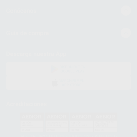
Conócenos
Guía de compra
Descarga nuestra App
DISPONIBLE EN
GOOGLE PLAY
DISPONIBLE EN
APP STORE
Acreditaciones
GA-2008/0342
SST-0118/2023
ER-0120/1997
GS-0001/2017