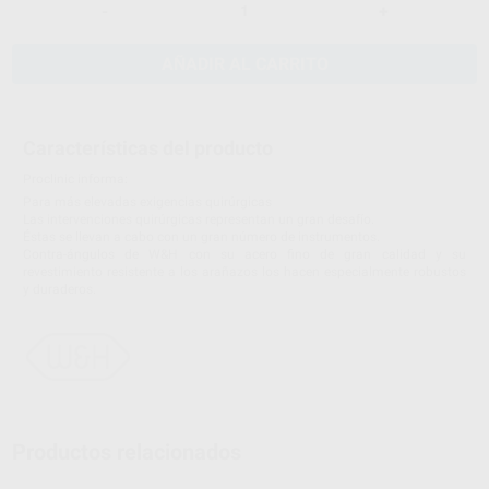
-
+
AÑADIR AL CARRITO
Características del producto
Proclinic informa:
Para más elevadas exigencias quirúrgicas
Las intervenciones quirúrgicas representan un gran desafío.
Éstas se llevan a cabo con un gran número de instrumentos.
Contra-ángulos de W&H con su acero fino de gran calidad y su
revestimiento resistente a los arañazos los hacen especialmente robustos
y duraderos.
Productos relacionados