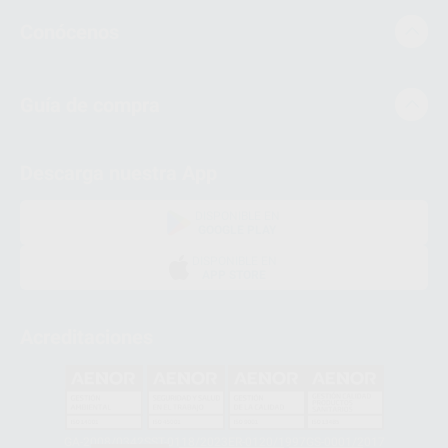
Conócenos
Guía de compra
Descarga nuestra App
DISPONIBLE EN
GOOGLE PLAY
DISPONIBLE EN
APP STORE
Acreditaciones
GA-2008/0342
SST-0118/2023
ER-0120/1997
GS-0001/2017