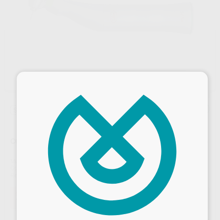
×
Sin descuentos adicionales
CONTRA ANGULO QUIRURGICO REDUCCION 20:1 WS75
Marca
W&H
Contenido
1 Unidad
Ref. Proclinic
56012
Ref. fabricante
30065000
Oferta
1.491,50 €
Comprando
1 unidad
te ahorras el
5%
Desbloquea todas tus ventajas