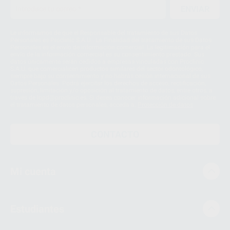
ENVIAR
Le informamos de que el Responsable del tratamiento de sus Datos
Personales es Proclinic S.A.U.. La Finalidad del tratamiento de sus Datos
Personales es el envío de información comercial. La legitimación para el
envío de la información comercial es su consentimiento prestado. Sus
datos únicamente serán cedidos a empresas vinculadas con Proclinic
S.A.U. que comercialicen productos similares del sector odontológico,
siempre bajo su consentimiento y no habrás cesión internacional de sus
Datos Personales. Podrá ejercitar los derechos de acceso, rectificación,
supresión, limitación y/o oposición al tratamiento de datos, entre otros, a
través de lopd@proclinic.es. Si desea conocer información adicional sobre
el tratamiento de datos personales, acceda a:
Protección de datos
CONTACTO
Mi cuenta
Estudiantes