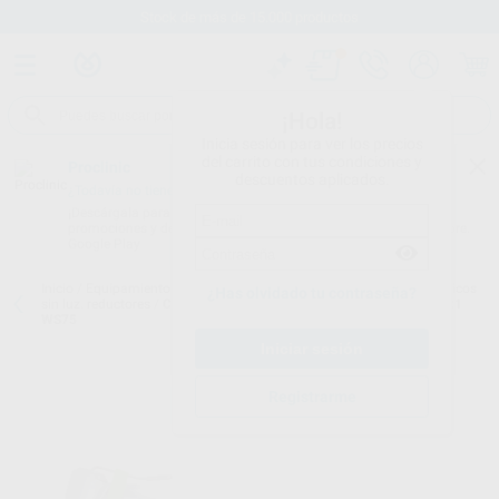
Stock de más de 15.000 productos
¡Hola!
Inicia sesión para ver los precios
del carrito con tus condiciones y
Proclinic
descuentos aplicados.
¿Todavía no tienes nuestra App?
¡Descárgala para ser siempre el primero en conocer nuestras
promociones y descuentos! Disponible en Google Play o App Store.
Google Play
Inicio
/
Equipamiento
/
Cirugía e implantes
/
Contra ángulos quirúrgicos
¿Has olvidado tu contraseña?
sin luz. reductores
/
CONTRA ANGULO QUIRURGICO REDUCCION 20:1
WS75
Registrarme