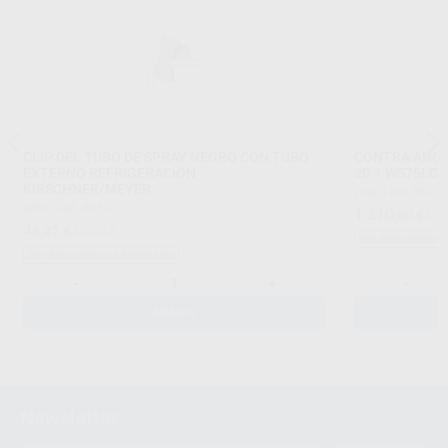
CLIP DEL TUBO DE SPRAY NEGRO CON TUBO
CONTRA ANGU
EXTERNO REFRIGERACIÓN
2
KIRSCHNER/MEYER
W&H
|
Ref. 5601
W&H
|
Ref. 89514
1.310
,00
€
1.8
46
,22
€
48,66 €
Sin descuentos 
Sin descuentos adicionales
-
+
-
AÑADIR
Newsletter