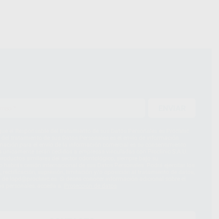
ENVIAR
ue el Responsable del tratamiento de sus Datos Personales es Proclinic
d del tratamiento de sus Datos Personales es el envío de información
imación para el envío de la información comercial es su consentimiento
s únicamente serán cedidos a empresas vinculadas con Proclinic S.A.U.
roductos similares del sector odontológico, siempre bajo su
 habrás cesión internacional de sus Datos Personales. Podrá ejercitar los
 rectificación, supresión, limitación y/o oposición al tratamiento de datos,
és de lopd@proclinic.es. Si desea conocer información adicional sobre el
os personales, acceda a:
Protección de datos