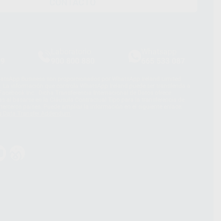
CONTACTO
Laboratorio
Whatsapp
39
900 800 880
665 533 087
hatsApp Business son proporcionados por WhatsApp Ireland Limited
. La información que controla WhatsApp Ireland puede ser transferida a
acebook Inc.. Dicha Transferencia Internacional de Datos ofrece
 al basarse en la Cláusula Contractual Tipo para la transferencia de
terceros países. Puede ampliar la información en el siguiente enlace:
s Data Transfer Addendum
.