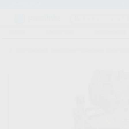
Entrega en 24h
15 días para cambiar de opinión
CLÍNICA
LABORATORIO
EQUIPAMIENTO
Inicio
/
Equipamiento
/
Sala de máquinas
/
Compresores con secador
/
D_CO