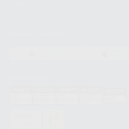
Trabaja con nosotros
Preguntas Frecuentes
(FAQ)
Descarga nuestra App
DISPONIBLE EN
DISPONIBLE 
GOOGLE PLAY
APP STOR
Acreditaciones
HCO-0060/2023
GA-2008/0342
SST-0118/2023
ER-0120/1997
GS-0001/2017