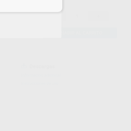
eciales
2.431,00 €
%
-
+
AÑADIR AL CARRITO
Descargas
Información adicional
Instrucciones de uso