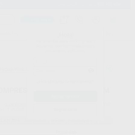
900 393 939
Envíos gratuitos desde 110€
Llama GRATIS a Clínica
Carrito mágico
UDIANTES
FOLLETOS
FORMACIONES
¡Hola!
Inicia sesión para ver los precios
del carrito con tus condiciones y
descuentos aplicados.
escuentos adicionales
¿Has olvidado tu contraseña?
OMPRESOR CON SECADOR 3-4 M
D_DEVICES
Ref. Proclinic
36853
do
1 unidad
Registrarme
2.431,00 €
Comprando
1 unidad
te ahorras el
47%
Precio web