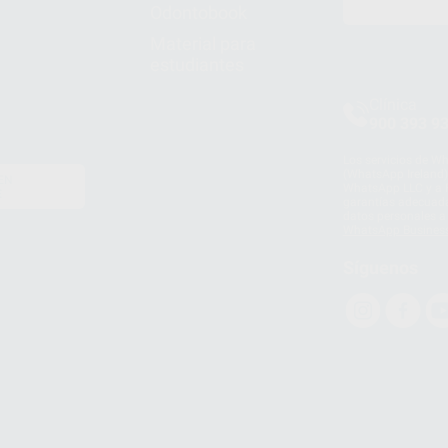
Odontobook
Material para
estudiantes
Clínica
900 393 9
Los servicios de W
(WhatsApp Ireland)
EN
WhatsApp LLC y a F
E
garantías adecuadas
datos personales a 
WhatsApp Busines
Síguenos