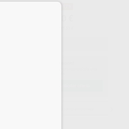
×
-47%
¡Mejor oferta!
2.431
,00
€
30,00 €
Precio con IVA incluido 2.941,51 €
¡Solicita más información!
ontáctanos para recibir asesoramiento técnico y/o una
oferta personalizada.
solicitar oferta
lamar al
900 393 939
15 días para cambiar de opinión salvo anestesias