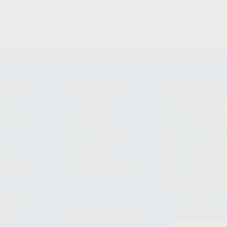
compra
Mi cuenta
Newsletter
prar
Registro
to del
Mis listas
Le informamos de q
Mis productos
S.A.U.. La Finalida
nes
comercial. La legit
Facturas
prestado. Sus dato
e pago
que comercialicen p
Compra rápida
consentimiento y no
derechos de acceso,
entre otros, a trav
tratamiento de dat
legales
pida
Estudiantes