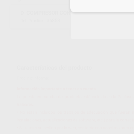
Inicia 
D_COMPRESOR CON SECADOR 3-4 M
36853
Ref. Proclinic
Características del producto
Proclinic informa:
Información importante a tener en cuenta
La puesta en marcha del producto está incluida en la Penínsul
Baleares.
• No están incluidos los trabajos de adecuación que fueran n
instalaciones, actualizaciones de software, etc.) para la corre
• Si tramita su pedido por la web, contacte con nosotros para c