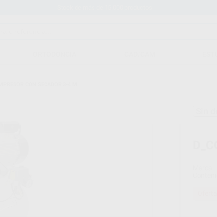
Stock de más de 15.000 productos
ORTODONCIA
CAD/CAM
EST
MPRESOR CON SECADOR 3-4 M
Sin d
D_C
Marca
Conteni
Oferta