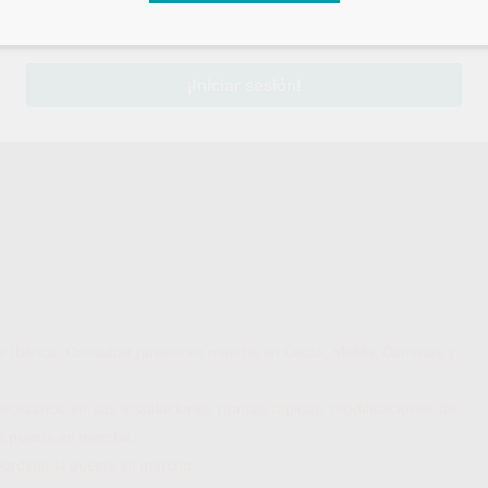
sesión
para disfrutar de todos tus
descuentos y condiciones esp
-47
¡Iniciar sesión!
a Ibérica. Consultar puesta en marcha en Ceuta, Melilla, Canarias y
ecesarios en sus instalaciones (tomas rápidas, modificaciones de
cta puesta en marcha.
oordinar la puesta en marcha.