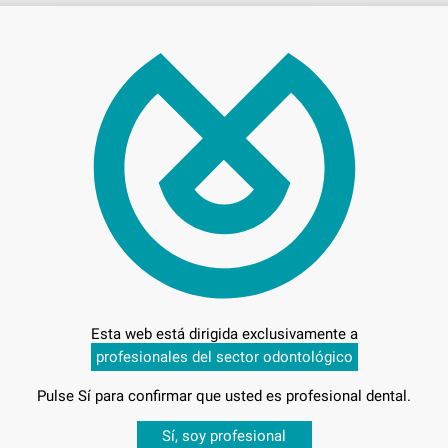
4.6
C
L
Esta web está dirigida exclusivamente a
profesionales del sector odontológico
Entrega en 24h
Pulse Sí para confirmar que usted es profesional dental.
Desbloquea todas tus ventajas
Sí, soy profesional