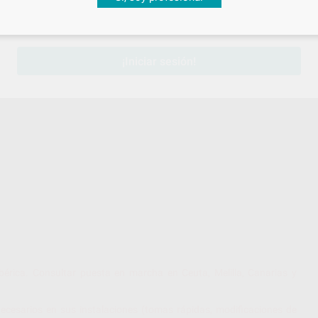
sesión
para disfrutar de todos tus
descuentos y condiciones esp
ONORIZADO
¡Iniciar sesión!
-47
bérica. Consultar puesta en marcha en Ceuta, Melilla, Canarias y
ecesarios en sus instalaciones (tomas rápidas, modificaciones de