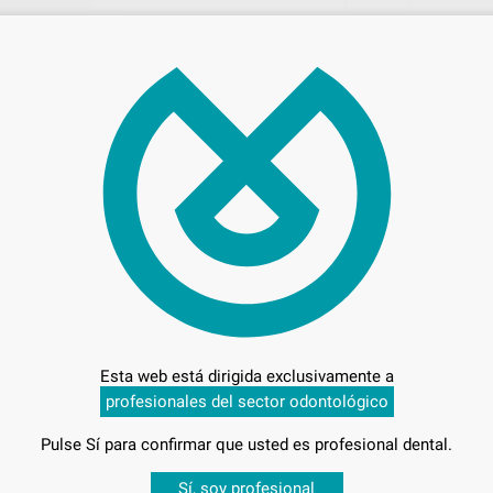
5.8
C
L
Esta web está dirigida exclusivamente a
profesionales del sector odontológico
Pulse Sí para confirmar que usted es profesional dental.
Entrega en 24h
Desbloquea todas tus ventajas
Sí, soy profesional