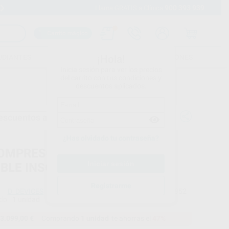
900 393 939
Envíos gratuitos desde 110€
Llama GRATIS a Clínica
Carrito mágico
UDIANTES
FOLLETOS
FORMACIONES
¡Hola!
Inicia sesión para ver los precios
del carrito con tus condiciones y
descuentos aplicados.
escuentos adicionales
¿Has olvidado tu contraseña?
OMPRESOR CON SECADOR Y
BLE INSONORIZADO 2-3 M
Registrarme
D_DEVICES
Ref. Proclinic
36852
do
1 unidad
3.099,00 €
Comprando
1 unidad
te ahorras el
47%