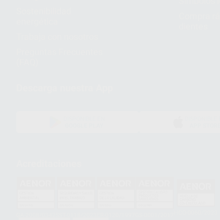
Símbolos 
Sostenibilidad
Compra rá
energética
dientes
Trabaja con nosotros
Preguntas Frecuentes
(FAQ)
Descarga nuestra App
DISPONIBLE EN
DISPONIBLE 
GOOGLE PLAY
APP STOR
Acreditaciones
HCO-0060/2023
GA-2008/0342
SST-0118/2023
ER-0120/1997
GS-0001/2017