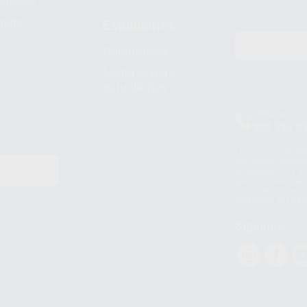
legales
pida
Estudiantes
Odontobook
Material para
estudiantes
Clínica
900 393 9
Los servicios de W
(WhatsApp Ireland)
EN
WhatsApp LLC y a F
E
garantías adecuadas
datos personales a 
WhatsApp Busines
Síguenos