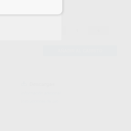
eciales
3.099,00 €
%
-
+
AÑADIR AL CARRITO
Descargas
Información adicional
Instrucciones de uso