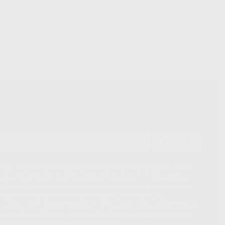
ENVIAR
ue el Responsable del tratamiento de sus Datos Personales es Proclinic
d del tratamiento de sus Datos Personales es el envío de información
imación para el envío de la información comercial es su consentimiento
s únicamente serán cedidos a empresas vinculadas con Proclinic S.A.U.
roductos similares del sector odontológico, siempre bajo su
 habrás cesión internacional de sus Datos Personales. Podrá ejercitar los
 rectificación, supresión, limitación y/o oposición al tratamiento de datos,
és de lopd@proclinic.es. Si desea conocer información adicional sobre el
os personales, acceda a:
Protección de datos