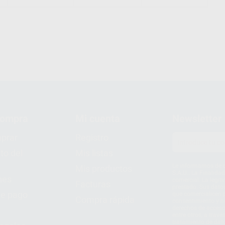
compra
Mi cuenta
Newsletter
prar
Registro
to del
Mis listas
Le informamos de q
Mis productos
S.A.U.. La Finalida
nes
comercial. La legit
Facturas
prestado. Sus dato
e pago
que comercialicen p
Compra rápida
consentimiento y no
derechos de acceso,
entre otros, a trav
tratamiento de dat