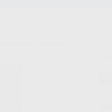
Stock de más de 15.000 productos
ORTODONCIA
CAD/CAM
EST
MPRESOR CON SECADOR Y MUEBLE INSONORIZADO 2-3 M
Sin d
D_C
MUE
Marca
Conteni
Oferta