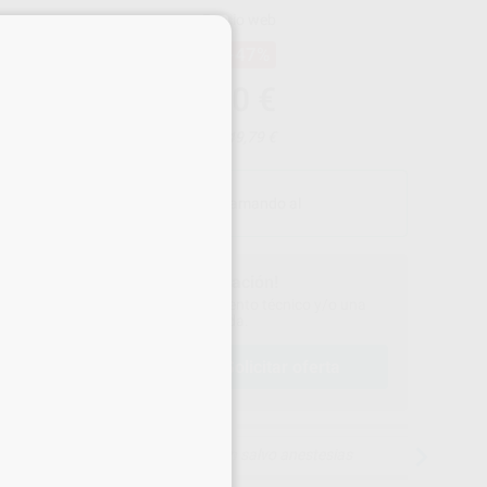
Precio web
×
-47%
¡Mejor oferta!
3.099
,00
€
40,00 €
Precio con IVA incluido 3.749,79 €
PRODUCTO FINANCIABLE
Fináncialo
hasta en 60 cuotas llamando al
900 39 39 39
¡Solicita más información!
ontáctanos para recibir asesoramiento técnico y/o una
oferta personalizada.
solicitar oferta
lamar al
900 393 939
15 días para cambiar de opinión salvo anestesias