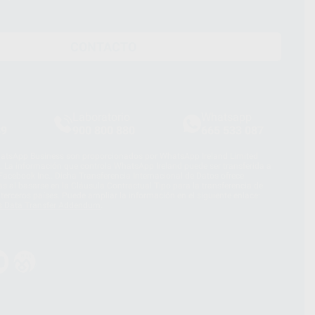
CONTACTO
Laboratorio
Whatsapp
39
900 800 880
665 533 087
hatsApp Business son proporcionados por WhatsApp Ireland Limited
. La información que controla WhatsApp Ireland puede ser transferida a
acebook Inc.. Dicha Transferencia Internacional de Datos ofrece
 al basarse en la Cláusula Contractual Tipo para la transferencia de
terceros países. Puede ampliar la información en el siguiente enlace:
s Data Transfer Addendum
.