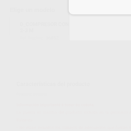
Inicia 
Elige un modelo
D_COMPRESOR CON SECADOR Y MUEBLE INS
2-3 M
36852
Ref. Proclinic
Características del producto
Proclinic informa:
Información importante a tener en cuenta
La puesta en marcha del producto incluida en la península i
Baleares.
• No están incluidos los trabajos de adecuación que fueran n