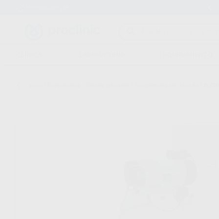
Entrega en 24h
15 días para cambiar de opinión
CLÍNICA
LABORATORIO
EQUIPAMIENTO
Inicio
/
Equipamiento
/
Sala de máquinas
/
Compresores con secador
/
D_CO