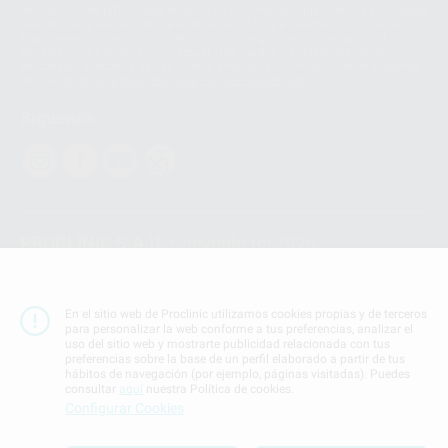
Ireland Limited (WhatsApp Ireland). La información que controla WhatsApp
Ireland puede ser transferida a WhatsApp LLC y a Facebook Inc.. Dicha
Transferencia Internacional de Datos ofrece garantías adecuadas al
basarse en la Cláusula Contractual Tipo para la transferencia de datos
personales a terceros países. Puede ampliar la información en el siguiente
enlace:
WhatsApp Business Data Transfer Addendum
.
Síguenos
PROCLINIC S.A.U.
Copyright (c) 2026
Aviso legal
Teléfono:
900 393 939
En el sitio web de Proclinic utilizamos cookies propias y de terceros
E-mail de contacto:
proclinic@proclinic.es
para personalizar la web conforme a tus preferencias, analizar el
uso del sitio web y mostrarte publicidad relacionada con tus
preferencias sobre la base de un perfil elaborado a partir de tus
Condiciones Generales de Contratación
y
Política
hábitos de navegación (por ejemplo, páginas visitadas). Puedes
de privacidad
consultar
aquí
nuestra Política de cookies.
Información Corporativa
Configurar Cookies
Política de Cookies