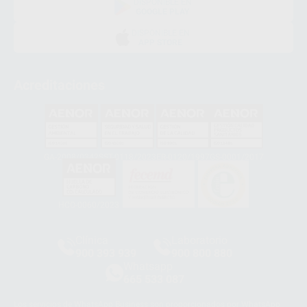
DISPONIBLE EN
GOOGLE PLAY
DISPONIBLE EN
APP STORE
Acreditaciones
GA-2008/0342
SST-0118/2023
ER-0120/1997
GS-0001/2017
HCO-0060/2023
Clínica
Laboratorio
900 393 939
900 800 880
Whatsapp
665 533 087
Los servicios de WhatsApp Business son proporcionados por WhatsApp