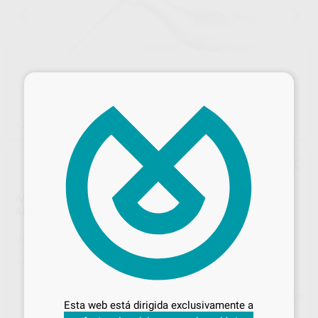
×
1
/ 3
ACCESOSRIOS PARA X-SMART PLUS: CONTRA
ANGULO REDUCTOR 6:1
Marca
DENTSPLY MAILLEFER
Contenido
1 unidad
Ref. Proclinic
95146
Ref. fabricante
A103300000000
Desbloquea todas tus ventajas
Precio web
Inicia sesión
para disfrutar de todos
Esta web está dirigida exclusivamente a
tus
descuentos y condiciones