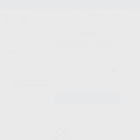
Stock de más de 15.000 productos
¡Hola!
Inicia sesión para ver los precios
del carrito con tus condiciones y
Proclinic
descuentos aplicados.
¿Todavía no tienes nuestra App?
¡Descárgala para ser siempre el primero en conocer nuestras
promociones y descuentos! Disponible en Google Play o App Store.
Google Play
Inicio
/
Equipamiento
/
Endodoncia
/
Motores endodoncia. accesorios.
/
¿Has olvidado tu contraseña?
ACCESOSRIOS PARA X-SMART PLUS: CONTRA ANGULO REDUCTOR 6:1
Registrarme