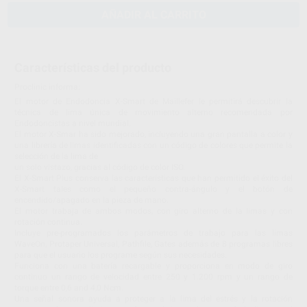
AÑADIR AL CARRITO
Características del producto
Proclinic informa:
El motor de Endodoncia X-Smart de Maillefer le permitirá descubrir la
técnica de lima única de movimiento alterno recomendada por
Endodoncistas a nivel mundial.
El motor X-Smar ha sido mejorado, incluyendo una gran pantalla a color y
una librería de limas identificadas con un código de colores que permite la
selección de la lima de
un solo vistazo, gracias al código de color ISO.
El X-Smart Plus conserva las características que han permitido el éxito del
X-Smart tales como el pequeño contra-ángulo y el botón de
encendido/apagado en la pieza de mano.
El motor trabaja de ambos modos, con giro alterno de la limas y con
rotación continua.
Incluye pre-programados los parámetros de trabajo para las limas
WaveOn, Protaper Universal, Pathfile, Gates además de 8 programas libres
para que el usuario los programe según sus necesidades.
Funciona con una batería recargable y proporciona en modo de giro
continuo un rango de velocidad entre 250 y 1.200 rpm y un rango de
torque entre 0,6 and 4,0 Ncm.
Una señal sonora ayuda a proteger a la lima del estrés y la rotación