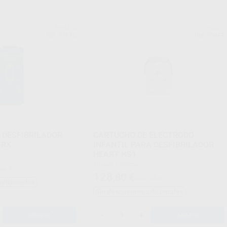
PHILIPS
PHILIPS
Ref. 89442
Ref. 89444
 DESFIBRILADOR
CARTUCHO DE ELECTRODO
FRX
INFANTIL PARA DESFIBRILADOR
HEART HS1
Envase 1 unidad
86 €
128
,80
€
135,24 €
adicionales
Sin descuentos adicionales
-
+
AÑADIR
AÑADIR