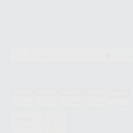
Trabaja con nosotros
Preguntas Frecuentes
(FAQ)
Descarga nuestra App
DISPONIBLE EN
DISPONIBLE 
GOOGLE PLAY
APP STOR
Acreditaciones
HCO-0060/2023
GA-2008/0342
SST-0118/2023
ER-0120/1997
GS-0001/2017