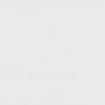
900 393 939
Envíos gratuitos desde 110€
Llama GRATIS a Clínica
Carrito mágico
UDIANTES
FOLLETOS
FORMACIONES
¡Hola!
Inicia sesión para ver los precios
del carrito con tus condiciones y
descuentos aplicados.
escuentos adicionales
¿Has olvidado tu contraseña?
TUCHO DE ELECTRODO ADULTO
A DESFIBRILADOR HEART HS1
Registrarme
PHILIPS
Ref. Proclinic
89443
do
1 unidad
Ref. fabricante
M5071A
80,50 €
Comprando
1 unidad
te ahorras el
1%