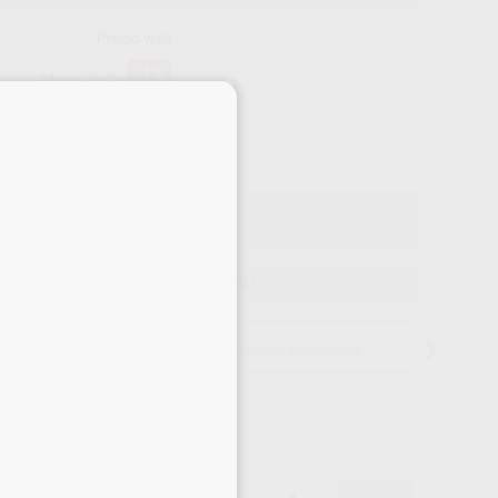
Precio web
-1%
¡Mejor oferta!
×
80
,50
€
00 €
o con IVA incluido 97,41 €
ELEGIR CANTIDAD
15 días para cambiar de opinión salvo anestesias