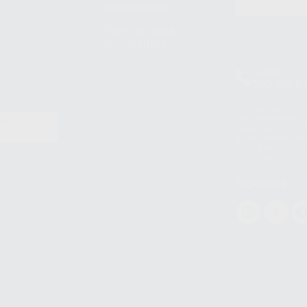
Odontobook
Material para
estudiantes
Clínica
900 393 9
Los servicios de W
(WhatsApp Ireland)
EN
WhatsApp LLC y a F
E
garantías adecuadas
datos personales a 
WhatsApp Busines
Síguenos