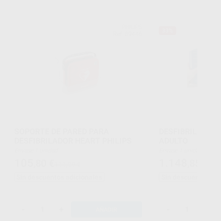
PHILIPS
33%
Ref. 89446
SOPORTE DE PARED PARA
DESFIBRILADOR
DESFIBRILADOR HEART PHILIPS
ADULTO
Envase 1 unidad
Envase 1 unidad
105
1.148
,80
€
,85
€
111,09 €
1.7
Sin descuentos adicionales
Sin descuentos adi
-
+
-
+
AÑADIR