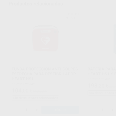
Productos relacionados
PHILIPS
Ref. 89441
FUNDA PROTECCION ANTI GOLPES
BATERIA PARA
ESTRECHA PARA DESFIBRILADOR
HEART HS1 Y 
HEART HS1
Envase 1 unidad
Envase 1 unidad
193
,20
€
202,
104
,00
€
149,00 €
Sin descuentos 
Sin descuentos adicionales
-
+
-
+
AÑADIR