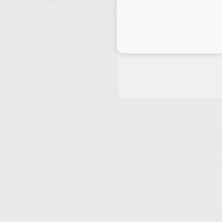
89443
M5071A
Ref. Proclinic
Ref. fabricante
Inicia 
Características del producto
Proclinic informa:
Philips Heartstart HS1 electrodos adulto
El cartucho de electrodo Philips HearStart HS1 se puede utili
previamente conectados al DESA. Esto ahorra un tiempo val
colocación correcta de los electrodos se indica en el casete. D
están protegidos por una tapa de plástico transparente.
Vida útil Philips Heartstart HS1 electrodos adulto
Los electrodos se suministran con un gel autoadhesivo. Este