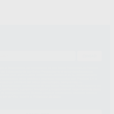
ENVIAR
ue el Responsable del tratamiento de sus Datos Personales es Proclinic
d del tratamiento de sus Datos Personales es el envío de información
imación para el envío de la información comercial es su consentimiento
s únicamente serán cedidos a empresas vinculadas con Proclinic S.A.U.
roductos similares del sector odontológico, siempre bajo su
 habrás cesión internacional de sus Datos Personales. Podrá ejercitar los
 rectificación, supresión, limitación y/o oposición al tratamiento de datos,
és de lopd@proclinic.es. Si desea conocer información adicional sobre el
os personales, acceda a:
Protección de datos