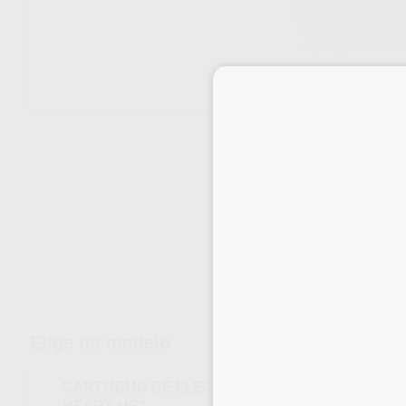
Envíos gratuitos desde 110€
Elige un modelo
CARTUCHO DE ELECTRODO ADULTO PARA DES
HEART HS1