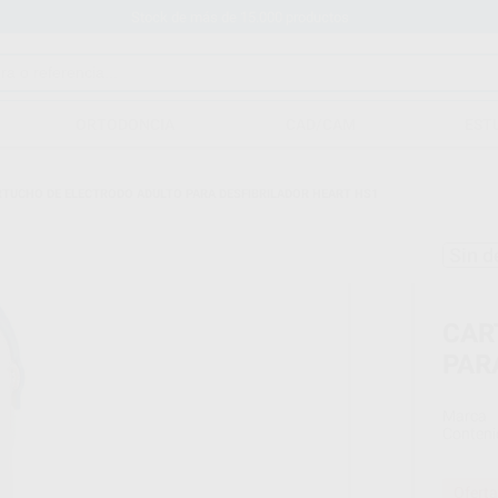
Stock de más de 15.000 productos
ORTODONCIA
CAD/CAM
EST
TUCHO DE ELECTRODO ADULTO PARA DESFIBRILADOR HEART HS1
Sin d
CAR
PAR
Marca
Conteni
Oferta