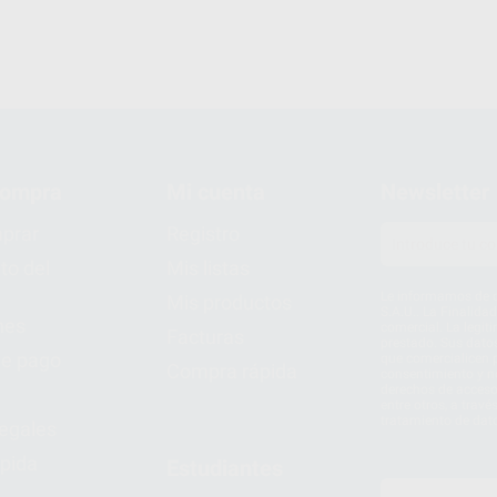
compra
Mi cuenta
Newsletter
prar
Registro
to del
Mis listas
Le informamos de q
Mis productos
S.A.U.. La Finalida
nes
comercial. La legit
Facturas
prestado. Sus dato
e pago
que comercialicen p
Compra rápida
consentimiento y no
derechos de acceso,
entre otros, a trav
tratamiento de dat
legales
pida
Estudiantes