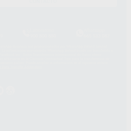
CONTACTO
Laboratorio
Whatsapp
39
900 800 880
665 533 087
hatsApp Business son proporcionados por WhatsApp Ireland Limited
. La información que controla WhatsApp Ireland puede ser transferida a
acebook Inc.. Dicha Transferencia Internacional de Datos ofrece
 al basarse en la Cláusula Contractual Tipo para la transferencia de
terceros países. Puede ampliar la información en el siguiente enlace:
s Data Transfer Addendum
.