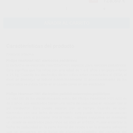
128,80 €
-
+
AÑADIR AL CARRITO
Características del producto
Proclinic informa:
Philips Heartstart HS1 electrodos pediátricos
El cartucho de electrodo HeartStart HS1 especial para rescates pediátricos.
Esto significa que los niños con una edad de 1 a 8 años y un peso inferior
a 25 kg. Cuando los electrodos de los niños están conectados al DESA, el
nivel de descarga se reduce automáticamente. El posicionamiento de los
electrodos se indica tanto en el casete como en los electrodos.
Philips Heartstart HS1 electrodos pediátricoslectrodos pediátricos
La vida útil de los electrodos para niños del Philips HeartStart HS1 AED es
de 2 años. Los electrodos tienen una fecha de caducidad en relación con el
gel conductor. Esto puede secarse con el tiempo. Cuando se usan
electrodos con una fecha de vencimiento, esto puede tener consecuencias
negativas para el paciente. Por lo tanto, siempre asegúrese de mantener
un casete de electrodos para niños sin abrir en el DESA. Puede encontrar la
fecha de caducidad en la parte frontal del casete o en la etiqueta adhesiva
que se encuentra en la bolsa de aluminio alrededor del cartucho del