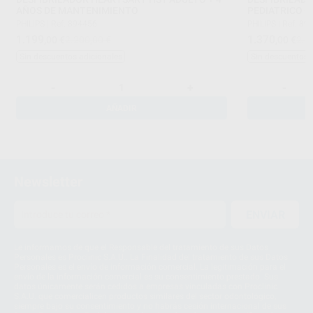
AÑOS DE MANTENIMIENTO
PEDIATRICO +
PHILIPS
|
Ref. 894456
PHILIPS
|
Ref. 89
1.199
1.370
,00
€
2.200,00 €
,00
€
2.3
Sin descuentos adicionales
Sin descuentos 
-
+
-
AÑADIR
Newsletter
ENVIAR
Le informamos de que el Responsable del tratamiento de sus Datos
Personales es Proclinic S.A.U.. La Finalidad del tratamiento de sus Datos
Personales es el envío de información comercial. La legitimación para el
envío de la información comercial es su consentimiento prestado. Sus
datos únicamente serán cedidos a empresas vinculadas con Proclinic
S.A.U. que comercialicen productos similares del sector odontológico,
siempre bajo su consentimiento y no habrás cesión internacional de sus