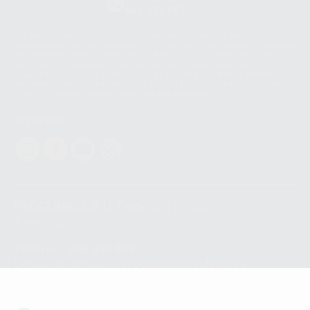
665 533 087
Los servicios de WhatsApp Business son proporcionados por WhatsApp
Ireland Limited (WhatsApp Ireland). La información que controla WhatsApp
Ireland puede ser transferida a WhatsApp LLC y a Facebook Inc.. Dicha
Transferencia Internacional de Datos ofrece garantías adecuadas al
basarse en la Cláusula Contractual Tipo para la transferencia de datos
personales a terceros países. Puede ampliar la información en el siguiente
enlace:
WhatsApp Business Data Transfer Addendum
.
Síguenos
PROCLINIC S.A.U.
Copyright (c) 2026
Aviso legal
Teléfono:
900 393 939
E-mail de contacto:
proclinic@proclinic.es
Condiciones Generales de Contratación
y
Política
de privacidad