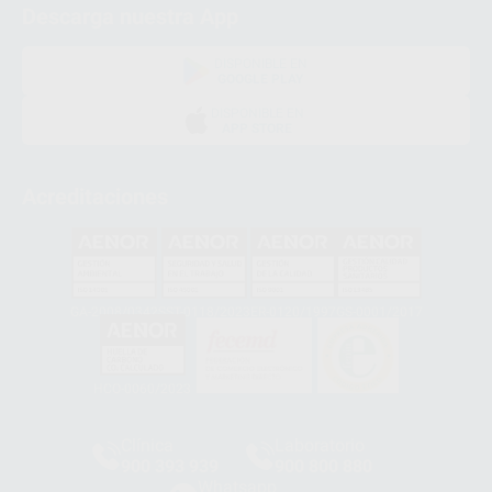
Descarga nuestra App
DISPONIBLE EN
GOOGLE PLAY
DISPONIBLE EN
APP STORE
Acreditaciones
GA-2008/0342
SST-0118/2023
ER-0120/1997
GS-0001/2017
HCO-0060/2023
Clínica
Laboratorio
900 393 939
900 800 880
Whatsapp