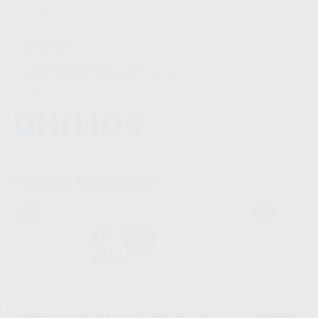
electrodo.
Características:
• Autoadhesivo
• Libre de latex
• Se puede guardar durante 2 años.
• Longitud del cable del electrodo: 137,1 cm
• Almacenar a una temperatura de 10 ° C y 43 ° C
Productos relacionados
46%
40%
DESFIBRILADOR HEARTSART HS1 ADULTO + 4
DESFIBRILAD