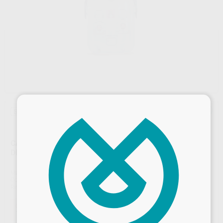
×
Sin descuentos adicionales
CARTUCHO DE ELECTRODO INFANTIL PARA
DESFIBRILADOR HEART HS1
Marca
PHILIPS
Contenido
1 unidad
Ref. Proclinic
89444
Ref. fabricante
M5072A
Oferta
128,80 €
Comprando
1 unidad
te ahorras el
5%