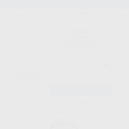
Stock de más de 15.000 productos
¡Hola!
Inicia sesión para ver los precios
del carrito con tus condiciones y
Proclinic
descuentos aplicados.
¿Todavía no tienes nuestra App?
¡Descárgala para ser siempre el primero en conocer nuestras
promociones y descuentos! Disponible en Google Play o App Store.
Google Play
Inicio
/
Equipamiento
/
Emergencias y rcp
/
Desfibriladores. accesorios.
/
¿Has olvidado tu contraseña?
CARTUCHO DE ELECTRODO INFANTIL PARA DESFIBRILADOR HEART
HS1
Registrarme