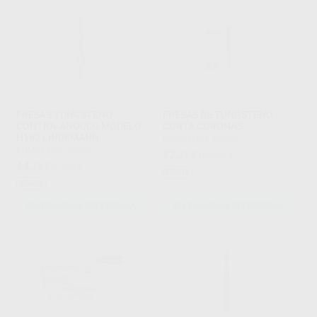
FRESAS TUNGSTENO
FRESAS DE TUNGSTENO
CONTRA-ÁNGULO MODELO
CORTA CORONAS
H162 LINDEMANN
BUSCH
|
Ref. Grupo
DENTADAS PARTE ACTIVA 9
KOMET
|
Ref. Grupo
92
,37
€
102,09 €
MM
44
,79
€
47,15 €
Oferta
Oferta
SELECCIONAR REFERENCIA
SELECCIONAR REFERENCIA