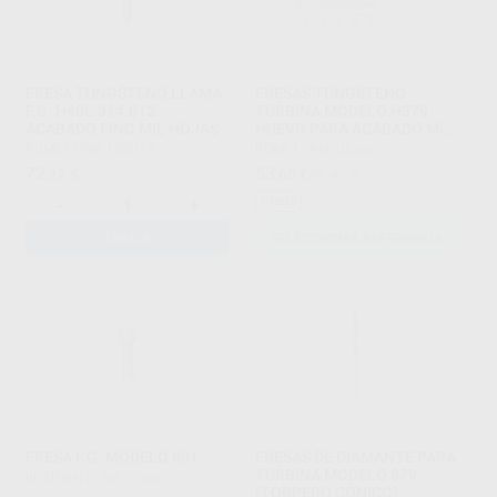
FRESA TUNGSTENO LLAMA
FRESAS TUNGSTENO
F.G. H48L.314.012
TURBINA MODELO H379
ACABADO FINO MIL HOJAS
HUEVO PARA ACABADO MIL
HOJAS
KOMET
|
Ref. 100073
KOMET
|
Ref. Grupo
72
53
,12
€
,60
€
56,42 €
Oferta
-
+
AÑADIR
SELECCIONAR REFERENCIA
FRESA F.G. MODELO 801
FRESAS DE DIAMANTE PARA
TURBINA MODELO 879
BESTDENT
|
Ref. Grupo
(TORPEDO CÓNICO)