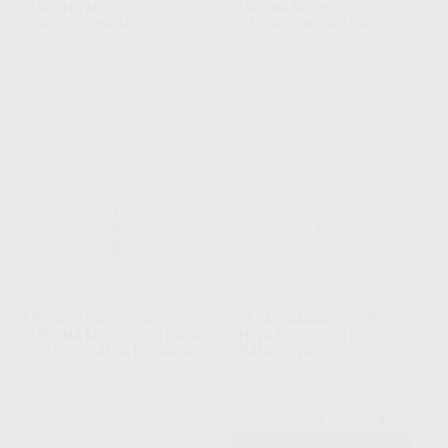
TURBINA MODELO 879
TURBINA MODELO 859
TORPEDO PARALELO
CÓNICA PUNTIAGUDA
LARGO CON BISEL PARTE
KOMET
|
Ref. Grupo
INTENSIV
|
Ref. Grupo
ACTIVA 10 MM
42
83
,83
€
,54
€
95,94 €
Oferta
SELECCIONAR REFERENCIA
SELECCIONAR REFERENCIA
FRESAS TUNGSTENO
FRESA DIAMANTE GORRO
TURBINA MODELOS H162SL
CHINO F.G. 8833.314.031
Y H162SXL ALTA EFICACIA
GRANO FINO
DE CORTE PARTE ACTIVA 8
KOMET
|
Ref. Grupo
KOMET
|
Ref. 24637
MM
87
70
,68
€
,72
€
-
+