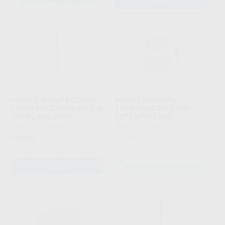
SELECCIONAR REFERENCIA
AÑADIR
FRESA DIAMANTE CÓNICA
FRESAS DIAMANTE
LARGA F.G. ZR8850.314.016
TURBINA MODELO 368
GRANO FINO PARA
BOTÓN TALLADO
CIRCONIO
OCLUSAL/LINGUAL PARTE
KOMET
|
Ref. 98956
KOMET
|
Ref. Grupo
ACTIVA 4,5 MM
86
27
,03
€
,97
€
-
+
AÑADIR
SELECCIONAR REFERENCIA