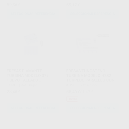
59
59
,58
€
,17
€
SELECCIONAR REFERENCIA
SELECCIONAR REFERENCIA
FRESAS DIAMANTE
FRESAS TUNGSTENO
TURBINA MODELO 379
TURBINA MODELO H282
HUEVO TALLADO
TORPEDO PARALELO CON
OCLUSAL/LINGUAL PARTE
BISEL PARA ACABADO MIL
KOMET
|
Ref. Grupo
KOMET
|
Ref. Grupo
ACTIVA 3,4 MM
HOJAS
23
58
,48
€
,40
€
61,47 €
Oferta
SELECCIONAR REFERENCIA
SELECCIONAR REFERENCIA