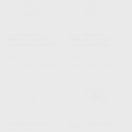
FRESAS DIAMANTE
FRESAS DIAMANTE
TURBINA MODELO 855
TURBINA MODELO 848
CÓNICO REDONDO CORTO
CÓNICO LARGO CON
CON BISEL PARTE ACTIVA 7
HOMBRO PARTE ACTIVA 10
KOMET
|
Ref. Grupo
KOMET
|
Ref. Grupo
MM
MM
42
42
,83
€
,83
€
SELECCIONAR REFERENCIA
SELECCIONAR REFERENCIA
FRESA F.G. MODELO 856
FRESAS CORTACORONAS
HORICO
BESTDENT
|
Ref. Grupo