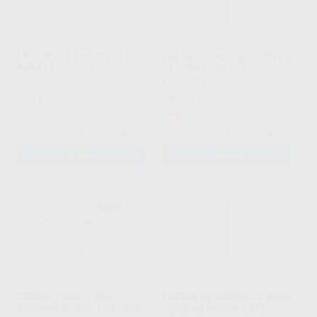
FRESERO DE PLÁSTICO
FRESA ODONTOSECCIÓN FG
PARA 18 F.G. + 18 C.A.
XL C254A.316.012
PROCLINIC
|
Ref. 2162
EDENTA
|
Ref. 25471
9
102
,93
€
,77
€
113,59 €
Oferta
-
+
-
+
AÑADIR
AÑADIR
FRESAS TUNGSTENO
FRESAS DE DIAMANTE PARA
TURBINA MODELO H7 PERA
TURBINA MODELO 837