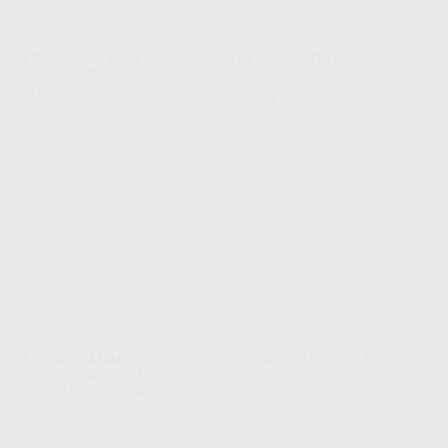
FRESA ENDO ACCES Nº 2-3
FRESAS GRANO MEDIO 001
MAILLEFER
HORICO
|
Ref. Grupo
DENTSPLY MAILLEFER
|
Ref.
19
,24
€
Grupo
9
,83
€
SELECCIONAR REFERENCIA
SELECCIONAR REFERENCIA
FRESA DIAMANTE
FRESA F.G. MODELO 859
CILÍNDRICA REDONDA F.G.
BESTDENT
|
Ref. Grupo
2881.314.016 GRANO
20
,19
€
22,31 €
GRUESO SERIE 2000
KOMET
|
Ref. 7095
Oferta
57
,81
€