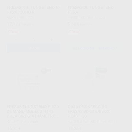
FRESAS F.G. TUNGSTENO Nº
FRESAS DE TUNGSTENO
1169L CONO R
PERA
KERR
|
Ref. 5220
PROCLINIC
|
Ref. Grupo
17
9
,72
€
19,58 €
,68
€
13,00 €
Oferta
Oferta
-
+
AÑADIR
SELECCIONAR REFERENCIA
FRESAS TUNGSTENO PIEZA
CAJA DESINFECCIÓN
DE MANO MODELO H141
FRESAS BD-STERIBOX
BOLA CIRUGÍA DIÁMETROS
PLÁSTICO
027 Y 031
KOMET
|
Ref. Grupo
HAGER & WERKEN
|
Ref. 87211
16
11
,30
€
,26
€