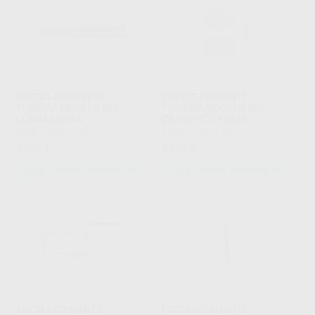
FRESAS DIAMANTE
FRESAS DIAMANTE
TURBINA MODELO 863
TURBINA MODELO 835
LLAMA LARGA
CILÍNDRICO BORDE
CORTANTE LONGITUD
KOMET
|
Ref. Grupo
KOMET
|
Ref. Grupo
ACTIVA 3 Y 4 MM.
42
23
,83
€
,48
€
SELECCIONAR REFERENCIA
SELECCIONAR REFERENCIA
FRESAS DIAMANTE
FRESAS DIAMANTE