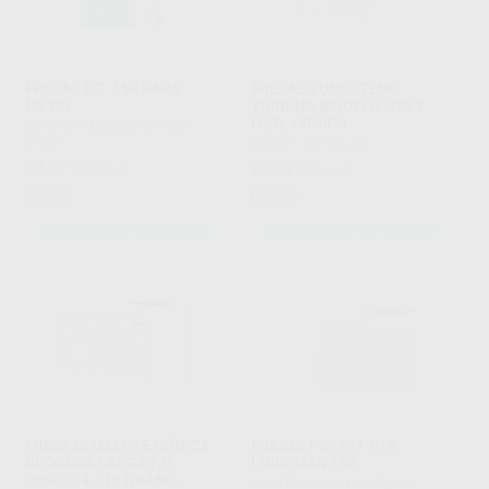
FRESAS F.G. 158 PARA
FRESAS TUNGSTENO
METAL
TURBINA MODELO H23 Y
H23L CÓNICA
DENTSPLY MAILLEFER
|
Ref.
Grupo
KOMET
|
Ref. Grupo
53
,38
€
59,00 €
23
,03
€
24,24 €
Oferta
Oferta
SELECCIONAR REFERENCIA
SELECCIONAR REFERENCIA
FRESA DIAMANTE CÓNICA
FRESAS F.G. 541-016
REDONDA LARGA F.G.
LINDEMAN 162
2850.314.016 GRANO
DENTSPLY MAILLEFER
|
Ref.