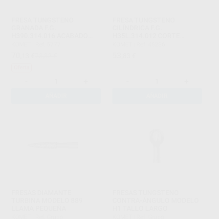
FRESA TUNGSTENO
FRESA TUNGSTENO
GRANADA F.G.
CILÍNDRICA F.G.
H390.314.016 ACABADO
H35L.314.012 CORTE
NORMAL MIL HOJAS
METAL
KOMET
|
Ref. 5777
KOMET
|
Ref. 45236
70
53
,13
€
73,82 €
,83
€
Oferta
-
+
-
+
AÑADIR
AÑADIR
FRESAS DIAMANTE
FRESAS TUNGSTENO
TURBINA MODELO 889
CONTRA-ÁNGULO MODELO
LLAMA PEQUEÑA
H1 TALLO LARGO
KOMET
|
Ref. Grupo
KOMET
|
Ref. Grupo