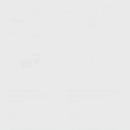
Estás en la página 3
Volver a la página 1
FRESAS DIAMANTE
FRESAS DE DIAMANTE PARA
NEOENDO FG REDONDA
TURBINA MODELO 830
LARGA
(PERA)
MICROCOPY
|
Ref. Grupo
PROCLINIC
|
Ref. Grupo
21
10
,40
€
23,66 €
,26
€
13,41 €
Oferta
Oferta
SELECCIONAR REFERENCIA
SELECCIONAR REFERENCIA