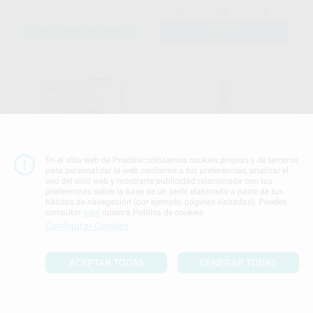
-
+
SELECCIONAR REFERENCIA
AÑADIR
En el sitio web de Proclinic utilizamos cookies propias y de terceros
FRESA DIAMANTE CÓNICA
FRESAS DE DIAMANTE PARA
para personalizar la web conforme a tus preferencias, analizar el
PUNTIAGUDA F.G.
TURBINA MODELO 835
uso del sitio web y mostrarte publicidad relacionada con tus
preferencias sobre la base de un perfil elaborado a partir de tus
2858.314.014 GRANO
(CILÍNDRICA)
hábitos de navegación (por ejemplo, páginas visitadas). Puedes
GRUESO SERIE 2000
KOMET
|
Ref. 5305
PROCLINIC
|
Ref. Grupo
consultar
aquí
nuestra Política de cookies.
57
10
,81
€
,26
€
13,41 €
Configurar Cookies
Oferta
-
+
AÑADIR
SELECCIONAR REFERENCIA
ACEPTAR TODAS
DENEGAR TODAS