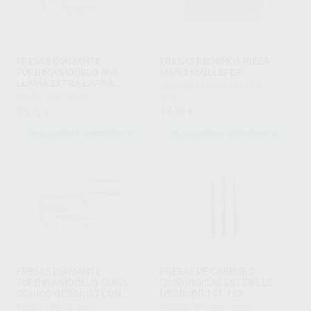
FRESAS DIAMANTE
FRESAS REDONDA PIEZA
TURBINA MODELO 864
MANO MAILLEFER
LLAMA EXTRA LARGA
DENTSPLY MAILLEFER
|
Ref.
PARTE ACTIVA 12 MM
Grupo
KOMET
|
Ref. Grupo
19
70
,94
€
,72
€
SELECCIONAR REFERENCIA
SELECCIONAR REFERENCIA
FRESAS DIAMANTE
FRESAS DE CARBURO
TURBINA MODELO S6856
QUIRÚRGICAS ESTÉRILES
CÓNICO REDONDO CON
NEOBURR 151-152
BISEL SERIE-S
KOMET
|
Ref. Grupo
MICROCOPY
|
Ref. Grupo