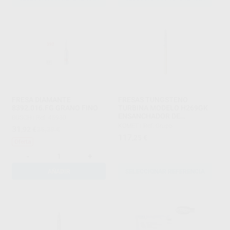
FRESA DIAMANTE
FRESAS TUNGSTENO
8392.016.FG GRANO FINO
TURBINA MODELO H269GK
ENSANCHADOR DE
BUSCH
|
Ref. 45930
ENDODONCIA PARTE
KOMET
|
Ref. Grupo
31
,92
€
35,28 €
ACTIVA 9 MM
117
,25
€
Oferta
-
+
AÑADIR
SELECCIONAR REFERENCIA