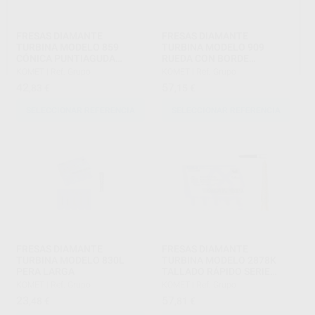
FRESAS DIAMANTE
FRESAS DIAMANTE
TURBINA MODELO 859
TURBINA MODELO 909
CÓNICA PUNTIAGUDA
RUEDA CON BORDE
DIÁMETRO 018
REDONDEADO DIÁMETRO
KOMET
|
Ref. Grupo
KOMET
|
Ref. Grupo
040
42
57
,83
€
,15
€
SELECCIONAR REFERENCIA
SELECCIONAR REFERENCIA
FRESAS DIAMANTE
FRESAS DIAMANTE
TURBINA MODELO 830L
TURBINA MODELO 2878K
PERA LARGA
TALLADO RÁPIDO SERIE
2000
KOMET
|
Ref. Grupo
KOMET
|
Ref. Grupo
23
57
,48
€
,81
€