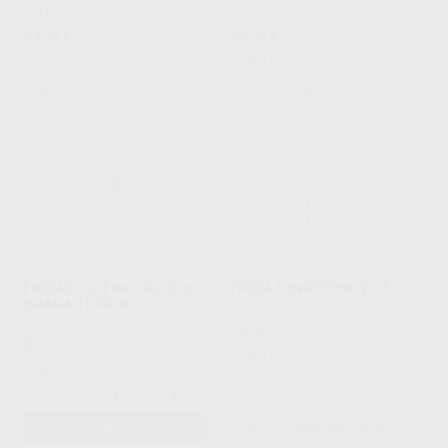
Grupo
KOMET
|
Ref. Grupo
53
23
,38
€
59,00 €
,48
€
Oferta
SELECCIONAR REFERENCIA
SELECCIONAR REFERENCIA
FRESAS F.G. FINO 392-016
FRESA TUNGSTENO Z-151
DIAMANTE PROC
PROCLINIC
|
Ref. Grupo
PROCLINIC
|
Ref. 78804
23
,49
€
31,54 €
8
,83
€
12,51 €
Oferta
Oferta
-
+
AÑADIR
SELECCIONAR REFERENCIA