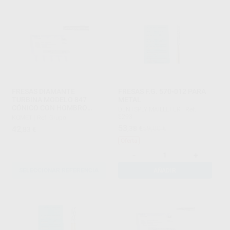
FRESAS DIAMANTE
FRESAS F.G. 570-012 PARA
TURBINA MODELO 847
METAL
CÓNICO CON HOMBRO
DENTSPLY MAILLEFER
|
Ref.
PARTE ACTIVA 8 MM
5293
KOMET
|
Ref. Grupo
53
42
,38
€
59,00 €
,83
€
Oferta
-
+
SELECCIONAR REFERENCIA
AÑADIR