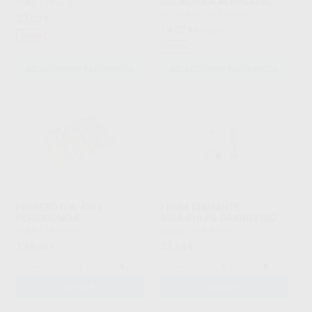
(CILÍNDRICA ALARGADA)
KOMET
|
Ref. Grupo
PROCLINIC
|
Ref. Grupo
23
,03
€
24,24 €
14
,72
€
19,26 €
Oferta
Oferta
SELECCIONAR REFERENCIA
SELECCIONAR REFERENCIA
FRESERO C.A. 4362
FRESA DIAMANTE
PERIODONCIA
8368.016.FG GRANO FINO
KOMET
|
Ref. 8442
BUSCH
|
Ref. 45926
134
33
,30
€
,18
€
-
+
-
+
AÑADIR
AÑADIR