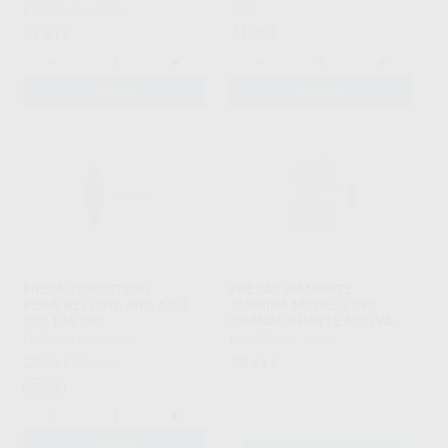
GRUESO SERIE 2000
5289
KOMET
|
Ref. 5306
71
57
,25
€
,81
€
-
+
-
+
AÑADIR
AÑADIR
FRESA TUNGSTENO
FRESAS DIAMANTE
PERA/BELLOTA ARO AZUL
TURBINA MODELO 390
257.104.060
GRANADA PARTE ACTIVA
3,5 MM
EDENTA
|
Ref. 5930
KOMET
|
Ref. Grupo
22
28
,96
€
25,38 €
,43
€
Oferta
-
+
AÑADIR
SELECCIONAR REFERENCIA