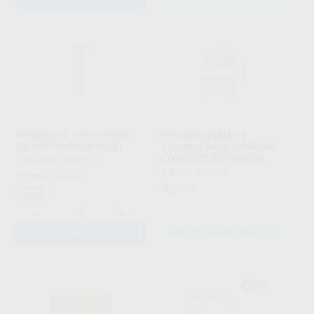
FRESAS F.G. 909-314-042
FRESAS DIAMANTE
GRANO MEDIO (RUEDA)
TURBINA MODELO 847KR
CÓNICO CON HOMBRO
PROCLINIC
|
Ref. 7514
BORDE REDONDEADO
KOMET
|
Ref. Grupo
18
,88
€
24,69 €
PARTE ACTIVA 8 MM
42
,83
€
Oferta
-
+
AÑADIR
SELECCIONAR REFERENCIA