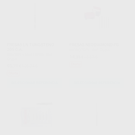
FRESAS LN TUNGSTENO
FRESAS NEODIAMOND FG
205 C.A.
MICROCOPY
|
Ref. Grupo
DENTSPLY MAILLEFER
|
Ref.
14
,35
€
15,87 €
Grupo
Oferta
95
,71
€
105,79 €
Oferta
SELECCIONAR REFERENCIA
SELECCIONAR REFERENCIA