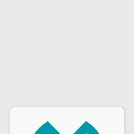
21
,29
€
23,53 €
PROCLINIC
|
Ref. Grupo
Oferta
17
,82
€
23,30 €
Oferta
SELECCIONAR REFERENCIA
SELECCIONAR REFERENCIA
FRESAS DIAMANTE
FRESAS DIAMANTE
TURBINA MODELO 834
TURBINA MODELO 801
MARCADO DE CARILLAS
BOLA DIÁMETRO 023
KOMET
|
Ref. Grupo
KOMET
|
Ref. Grupo
95
27
,09
€
,97
€
×
SELECCIONAR REFERENCIA
SELECCIONAR REFERENCIA