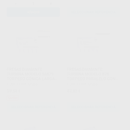
-
+
AÑADIR
SELECCIONAR REFERENCIA
FRESAS DIAMANTE
FRESAS DIAMANTE
TURBINA MODELO S6879
TURBINA MODELO 878
TORPEDO CÓNICA LARGA
TORPEDO PARALELO CON
CON BISEL SERIE-S PARTE
BISEL PARTE ACTIVA 8 MM
KOMET
|
Ref. Grupo
KOMET
|
Ref. Grupo
ACTIVA 10 MM
59
42
,58
€
,83
€
Outlet
SELECCIONAR REFERENCIA
SELECCIONAR REFERENCIA