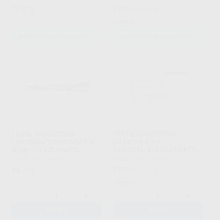
27
29
,97
€
,92
€
31,50 €
Oferta
SELECCIONAR REFERENCIA
SELECCIONAR REFERENCIA
FRESA TUNGSTENO
FRESA TUNGSTENO
LINDEMANN DENTADA P.M.
CILÍNDRICA F.G.
H166.104.021 PARTE
H4MCXXL.314.014 CORTAR
ACTIVA 10 MM
METAL
KOMET
|
Ref. 97069
KOMET
|
Ref. 96002
44
57
,79
€
,83
€
60,87 €
Oferta
-
+
-
+
AÑADIR
AÑADIR