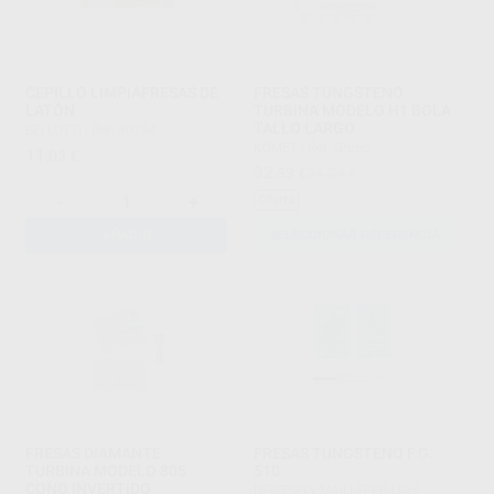
CEPILLO LIMPIAFRESAS DE
FRESAS TUNGSTENO
LATÓN
TURBINA MODELO H1 BOLA
TALLO LARGO
BELLOTTI
|
Ref. 90794
KOMET
|
Ref. Grupo
11
,03
€
32
,53
€
34,24 €
-
+
Oferta
AÑADIR
SELECCIONAR REFERENCIA
FRESAS DIAMANTE
FRESAS TUNGSTENO F.G.
TURBINA MODELO 805
510
CONO INVERTIDO
DENTSPLY MAILLEFER
|
Ref.