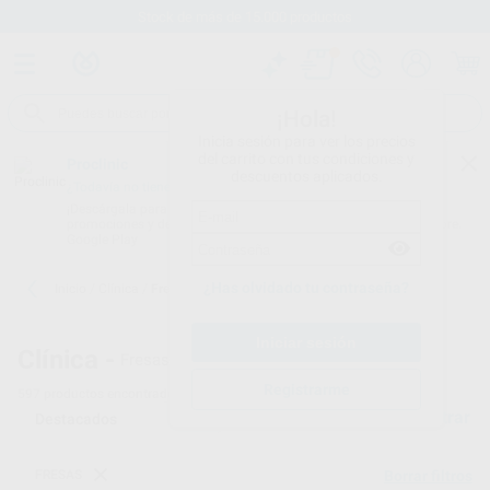
Stock de más de 15.000 productos
¡Hola!
Inicia sesión para ver los precios
del carrito con tus condiciones y
Proclinic
descuentos aplicados.
¿Todavía no tienes nuestra App?
¡Descárgala para ser siempre el primero en conocer nuestras
promociones y descuentos! Disponible en Google Play o App Store.
Google Play
¿Has olvidado tu contraseña?
Inicio
/
Clínica
/
Fresas
Clínica -
Fresas Dentales - 3
Registrarme
597
productos encontrados
Filtrar
FRESAS
Borrar filtros