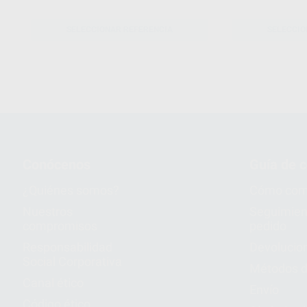
SELECCIONAR REFERENCIA
SELECCIO
Conócenos
Guía de 
¿Quiénes somos?
Cómo com
Nuestros
Seguimien
compromisos
pedido
Responsabilidad
Devolucio
Social Corporativa
Métodos d
Canal ético
Envío
Código ético