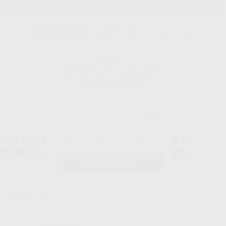
900 393 939
Envíos gratuitos desde 110€
Llama GRATIS a Clínica
Carrito mágico
UDIANTES
FOLLETOS
FORMACIONES
¡Hola!
Inicia sesión para ver los precios
del carrito con tus condiciones y
descuentos aplicados.
¿Has olvidado tu contraseña?
SAS DIAMANTE TURBINA MODELO
 CÓNICA PUNTIAGUDA DIÁMETRO
Registrarme
KOMET
do
5 unidades
Precio web