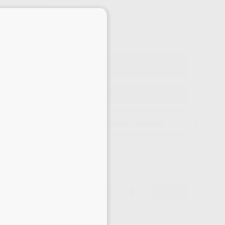
42
×
,83
€
08 €
o con IVA incluido 51,82 €
ELEGIR MODELO
15 días para cambiar de opinión salvo anestesias
45,08 €
-
+
42,83 €