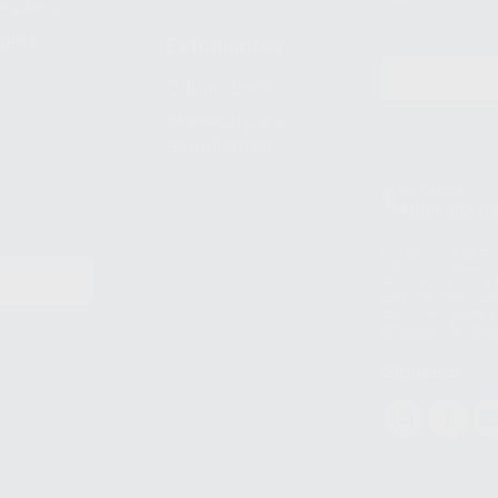
legales
pida
Estudiantes
Odontobook
Material para
estudiantes
Clínica
900 393 9
Los servicios de W
(WhatsApp Ireland)
EN
WhatsApp LLC y a F
E
garantías adecuadas
datos personales a 
WhatsApp Busines
Síguenos