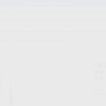
Stock de más de 15.000 productos
ORTODONCIA
CAD/CAM
EST
INA MODELO 859 CÓNICA PUNTIAGUDA DIÁMETRO 018
FRE
859
018
Marca
Conteni