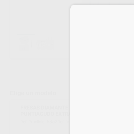
Envíos gratuitos desde 110€
Elige un modelo
FRESAS DIAMANTE TURBINA GRANO MEDIO 85
PUNTIAGUDO EXTRA LARGO 5 UDS 1
5352
002333
Ref. Proclinic
Ref. fabricante