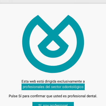
45,
Preci
Entrega en 24h
Esta web está dirigida exclusivamente a
9 (010-018)
profesionales del sector odontológico
Pulse Sí para confirmar que usted es profesional dental.
Desbloquea todas tus ventajas
Sí, soy profesional