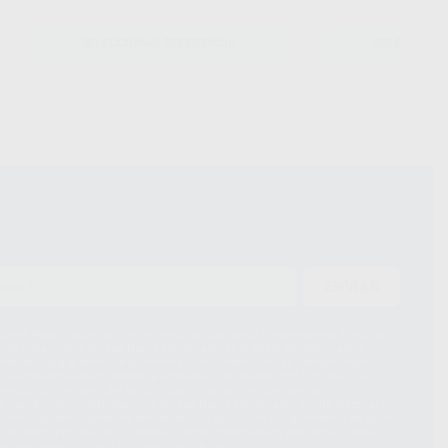
SELECCIONAR REFERENCIA
SELECCIONA
ENVIAR
ue el Responsable del tratamiento de sus Datos Personales es Proclinic
d del tratamiento de sus Datos Personales es el envío de información
imación para el envío de la información comercial es su consentimiento
s únicamente serán cedidos a empresas vinculadas con Proclinic S.A.U.
roductos similares del sector odontológico, siempre bajo su
 habrás cesión internacional de sus Datos Personales. Podrá ejercitar los
 rectificación, supresión, limitación y/o oposición al tratamiento de datos,
és de lopd@proclinic.es. Si desea conocer información adicional sobre el
os personales, acceda a:
Protección de datos