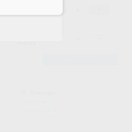
45,08 €
-
+
eciales
42,83 €
45,08 €
-
+
42,83 €
AÑADIR AL CARRITO
Descargas
Instrucciones de uso
Instrucciones de uso