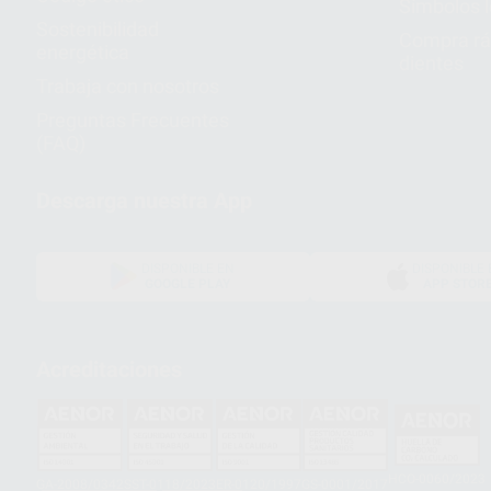
Símbolos 
Sostenibilidad
Compra rá
energética
dientes
Trabaja con nosotros
Preguntas Frecuentes
(FAQ)
Descarga nuestra App
DISPONIBLE EN
DISPONIBLE 
GOOGLE PLAY
APP STOR
Acreditaciones
HCO-0060/2023
GA-2008/0342
SST-0118/2023
ER-0120/1997
GS-0001/2017