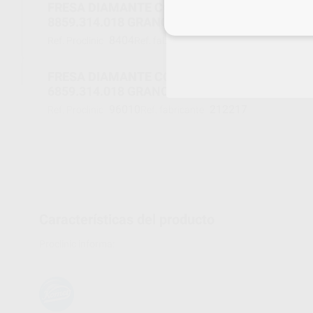
FRESA DIAMANTE CÓNICA PUNTIAGUDA F.G.
8859.314.018 GRANO FINO
Inicia 
8404
002378
Ref. Proclinic
Ref. fabricante
FRESA DIAMANTE CÓNICA PUNTIAGUDA F.G.
6859.314.018 GRANO GRUESO
96010
212217
Ref. Proclinic
Ref. fabricante
Características del producto
Proclinic informa: