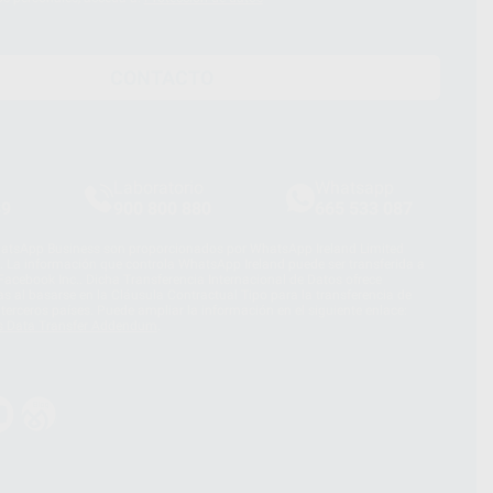
CONTACTO
Laboratorio
Whatsapp
39
900 800 880
665 533 087
hatsApp Business son proporcionados por WhatsApp Ireland Limited
. La información que controla WhatsApp Ireland puede ser transferida a
acebook Inc.. Dicha Transferencia Internacional de Datos ofrece
 al basarse en la Cláusula Contractual Tipo para la transferencia de
terceros países. Puede ampliar la información en el siguiente enlace:
s Data Transfer Addendum
.