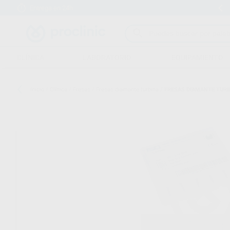
Entrega en 24h
15 días para cambiar de opinión
CLÍNICA
LABORATORIO
EQUIPAMIENTO
Inicio
/
Clínica
/
Fresas
/
Fresas diamante turbina
/
FRESAS DIAMANTE TURB