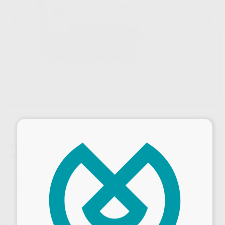
1
/ 2
×
FRESAS DIAMANTE TURBINA MODELO 879 TORPEDO
PARALELO LARGO CON BISEL PARTE ACTIVA 10 MM
Marca
KOMET
Contenido
5 unidades
Precio web