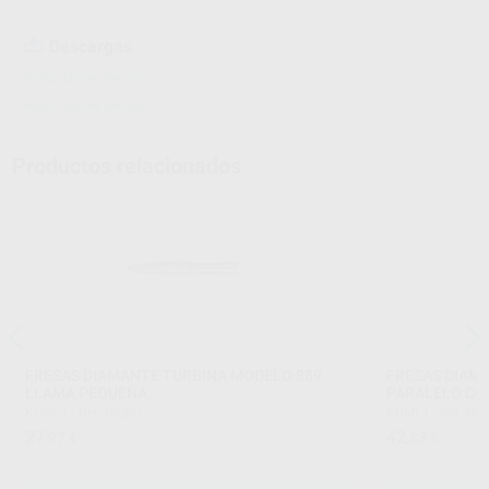
Descargas
Instrucciones de uso
Instrucciones de uso
Productos relacionados
FRESAS DIAMANTE TURBINA MODELO 889
FRESAS DIAM
LLAMA PEQUEÑA
PARALELO CO
KOMET
|
Ref. Grupo
KOMET
|
Ref. Gr
27
42
,97
€
,83
€