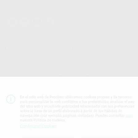
Síguenos
PROCLINIC S.A.U.
Copyright (c) 2026
Aviso legal
Teléfono:
900 393 939
E-mail de contacto:
proclinic@proclinic.es
Condiciones Generales de Contratación
y
Política
de privacidad
En el sitio web de Proclinic utilizamos cookies propias y de terceros
Información Corporativa
para personalizar la web conforme a tus preferencias, analizar el uso
Política de Cookies
del sitio web y mostrarte publicidad relacionada con tus preferencias
sobre la base de un perfil elaborado a partir de tus hábitos de
navegación (por ejemplo, páginas visitadas). Puedes consultar
aquí
nuestra Política de cookies.
SUBIR
Configurar Cookies