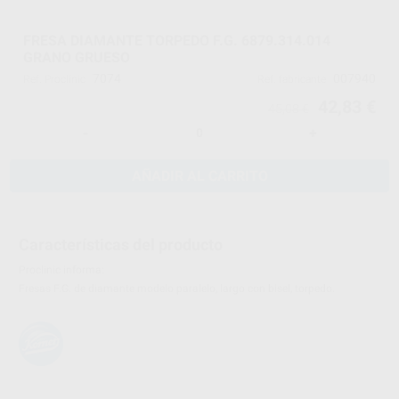
FRESA DIAMANTE TORPEDO F.G. 6879.314.014
GRANO GRUESO
7074
007940
Ref. Proclinic
Ref. fabricante
42,83 €
45,08 €
-
+
AÑADIR AL CARRITO
Características del producto
Proclinic informa:
Fresas F.G. de diamante modelo paralelo, largo con bisel, torpedo.