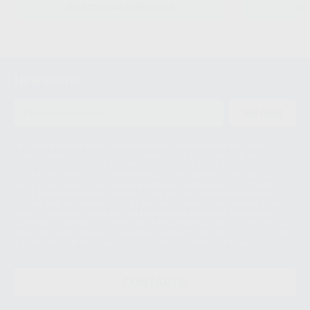
SELECCIONAR REFERENCIA
SE
Newsletter
ENVIAR
Le informamos de que el Responsable del tratamiento de sus Datos
Personales es Proclinic S.A.U.. La Finalidad del tratamiento de sus Datos
Personales es el envío de información comercial. La legitimación para el
envío de la información comercial es su consentimiento prestado. Sus
datos únicamente serán cedidos a empresas vinculadas con Proclinic
S.A.U. que comercialicen productos similares del sector odontológico,
siempre bajo su consentimiento y no habrás cesión internacional de sus
Datos Personales. Podrá ejercitar los derechos de acceso, rectificación,
supresión, limitación y/o oposición al tratamiento de datos, entre otros, a
través de lopd@proclinic.es. Si desea conocer información adicional sobre
el tratamiento de datos personales, acceda a:
Protección de datos
CONTACTO