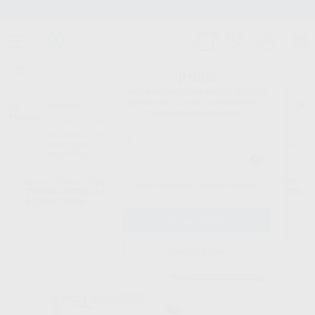
Stock de más de 15.000 productos
¡Hola!
Inicia sesión para ver los precios
del carrito con tus condiciones y
Proclinic
descuentos aplicados.
¿Todavía no tienes nuestra App?
¡Descárgala para ser siempre el primero en conocer nuestras
promociones y descuentos! Disponible en Google Play o App Store.
Google Play
Inicio
/
Clínica
/
Fresas
/
Fresas diamante turbina
/
FRESAS DIAMANTE
¿Has olvidado tu contraseña?
TURBINA MODELO 879 TORPEDO PARALELO LARGO CON BISEL PARTE
ACTIVA 10 MM
Registrarme