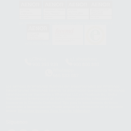
GA-2008/0342
SST-0118/2023
ER-0120/1997
GS-0001/2017
HCO-0060/2023
Clínica
Laboratorio
900 393 939
900 800 880
Whatsapp
665 533 087
Los servicios de WhatsApp Business son proporcionados por WhatsApp
Ireland Limited (WhatsApp Ireland). La información que controla WhatsApp
Ireland puede ser transferida a WhatsApp LLC y a Facebook Inc.. Dicha
Transferencia Internacional de Datos ofrece garantías adecuadas al
basarse en la Cláusula Contractual Tipo para la transferencia de datos
personales a terceros países. Puede ampliar la información en el siguiente
enlace:
WhatsApp Business Data Transfer Addendum
.
Síguenos