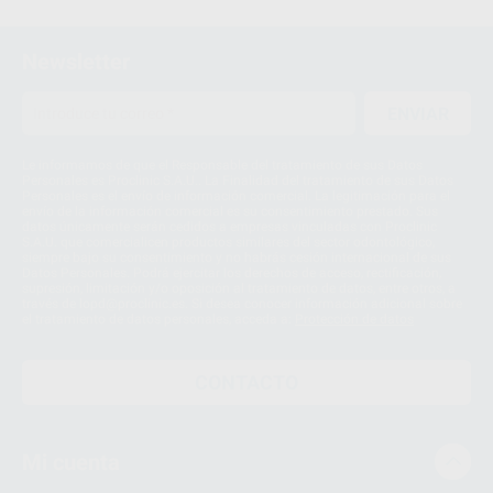
Newsletter
ENVIAR
Le informamos de que el Responsable del tratamiento de sus Datos
Personales es Proclinic S.A.U.. La Finalidad del tratamiento de sus Datos
Personales es el envío de información comercial. La legitimación para el
envío de la información comercial es su consentimiento prestado. Sus
datos únicamente serán cedidos a empresas vinculadas con Proclinic
S.A.U. que comercialicen productos similares del sector odontológico,
siempre bajo su consentimiento y no habrás cesión internacional de sus
Datos Personales. Podrá ejercitar los derechos de acceso, rectificación,
supresión, limitación y/o oposición al tratamiento de datos, entre otros, a
través de lopd@proclinic.es. Si desea conocer información adicional sobre
el tratamiento de datos personales, acceda a:
Protección de datos
CONTACTO
Mi cuenta