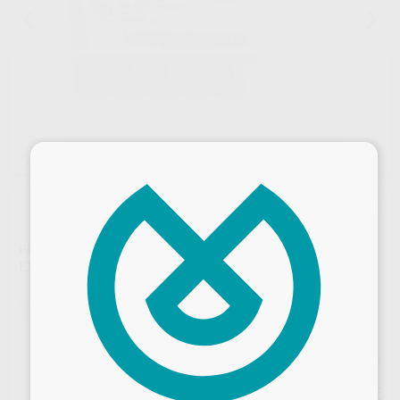
×
1
/ 2
FRESAS DIAMANTE TURBINA MODELO 864 LLAMA
EXTRA LARGA PARTE ACTIVA 12 MM
Marca
KOMET
Contenido
5 unidades
Precio web
70
,72
€
Desbloquea todas tus ventajas
74,44 €