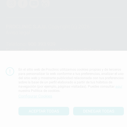
PROCLINIC S.A.U.
Copyright (c) 2026
Aviso legal
Teléfono:
900 393 939
E-mail de contacto:
proclinic@proclinic.es
Condiciones Generales de Contratación
y
Política
de privacidad
En el sitio web de Proclinic utilizamos cookies propias y de terceros
Información Corporativa
para personalizar la web conforme a tus preferencias, analizar el uso
del sitio web y mostrarte publicidad relacionada con tus preferencias
Política de Cookies
sobre la base de un perfil elaborado a partir de tus hábitos de
navegación (por ejemplo, páginas visitadas). Puedes consultar
aquí
nuestra Política de cookies.
SUBIR
Configurar Cookies
ACEPTAR TODAS
DENEGAR TODAS