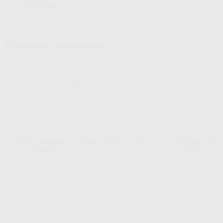
Descargas
Instrucciones de uso
Productos relacionados
FRESAS DIAMANTE TURBINA MODELO 801
FRESAS DIAM
BOLA DIÁMETRO 023
LLAMA PEQU
KOMET
|
Ref. Grupo
KOMET
|
Ref. Gr
27
27
,97
€
,97
€
SELECCIONAR REFERENCIA
SE