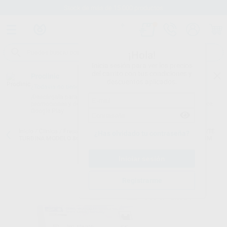
Stock de más de 15.000 productos
¡Hola!
Inicia sesión para ver los precios
del carrito con tus condiciones y
Proclinic
descuentos aplicados.
¿Todavía no tienes nuestra App?
¡Descárgala para ser siempre el primero en conocer nuestras
promociones y descuentos! Disponible en Google Play o App Store.
Google Play
Inicio
/
Clínica
/
Fresas
/
Fresas diamante turbina
/
FRESAS DIAMANTE
¿Has olvidado tu contraseña?
TURBINA MODELO 864 LLAMA EXTRA LARGA PARTE ACTIVA 12 MM
Registrarme