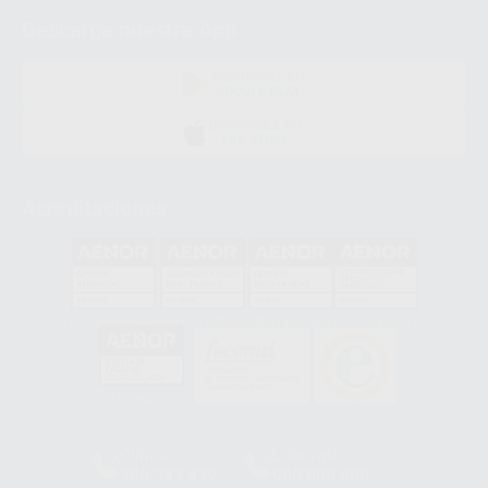
Descarga nuestra App
DISPONIBLE EN
GOOGLE PLAY
DISPONIBLE EN
APP STORE
Acreditaciones
GA-2008/0342
SST-0118/2023
ER-0120/1997
GS-0001/2017
HCO-0060/2023
Clínica
Laboratorio
900 393 939
900 800 880