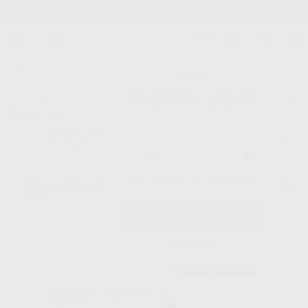
Stock de más de 15.000 productos
¡Hola!
Inicia sesión para ver los precios
del carrito con tus condiciones y
Proclinic
descuentos aplicados.
¿Todavía no tienes nuestra App?
¡Descárgala para ser siempre el primero en conocer nuestras
promociones y descuentos! Disponible en Google Play o App Store.
Google Play
Inicio
/
Clínica
/
Fresas
/
Fresas diamante turbina
/
FRESAS DIAMANTE
¿Has olvidado tu contraseña?
TURBINA MODELO 878 TORPEDO PARALELO CON BISEL PARTE ACTIVA
8 MM
Registrarme