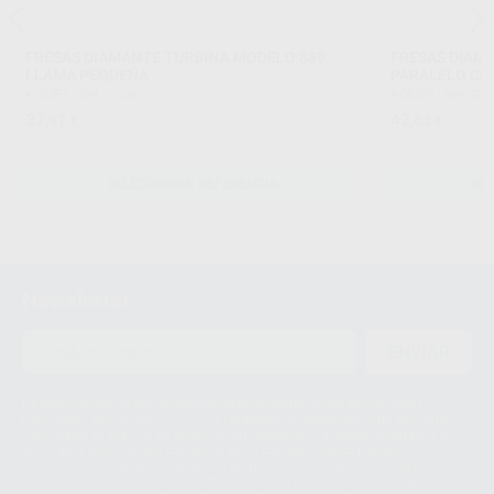
FRESAS DIAMANTE TURBINA MODELO 889
FRESAS DIAM
LLAMA PEQUEÑA
PARALELO CO
KOMET
|
Ref. Grupo
KOMET
|
Ref. Gr
27
42
,97
€
,83
€
SELECCIONAR REFERENCIA
SE
Newsletter
ENVIAR
Le informamos de que el Responsable del tratamiento de sus Datos
Personales es Proclinic S.A.U.. La Finalidad del tratamiento de sus Datos
Personales es el envío de información comercial. La legitimación para el
envío de la información comercial es su consentimiento prestado. Sus
datos únicamente serán cedidos a empresas vinculadas con Proclinic
S.A.U. que comercialicen productos similares del sector odontológico,