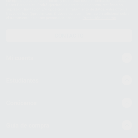
siempre bajo su consentimiento y no habrás cesión internacional de sus
Datos Personales. Podrá ejercitar los derechos de acceso, rectificación,
supresión, limitación y/o oposición al tratamiento de datos, entre otros, a
través de lopd@proclinic.es. Si desea conocer información adicional sobre
el tratamiento de datos personales, acceda a:
Protección de datos
CONTACTO
Mi cuenta
Estudiantes
Conócenos
Guía de compra