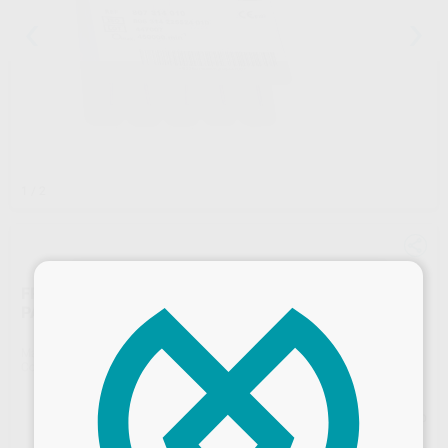
1
/ 2
×
FRESAS DIAMANTE TURBINA MODELO 878 TORPEDO
PARALELO CON BISEL PARTE ACTIVA 8 MM
Marca
KOMET
Contenido
5 unidades
Precio web