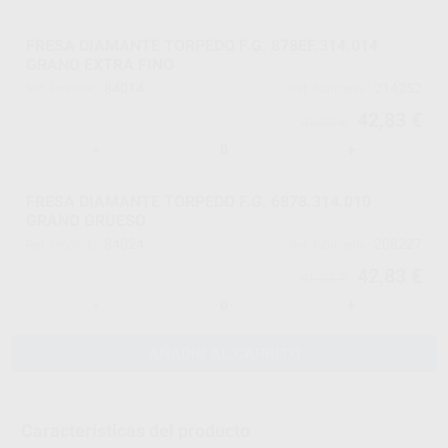
FRESA DIAMANTE TORPEDO F.G. 878EF.314.014
GRANO EXTRA FINO
84014
214252
Ref. Proclinic
Ref. fabricante
42,83 €
45,08 €
-
+
FRESA DIAMANTE TORPEDO F.G. 6878.314.010
GRANO GRUESO
84024
208227
Ref. Proclinic
Ref. fabricante
42,83 €
45,08 €
-
+
AÑADIR AL CARRITO
Características del producto