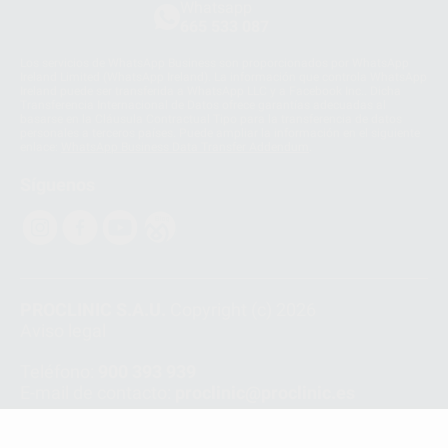
Whatsapp
665 533 087
Los servicios de WhatsApp Business son proporcionados por WhatsApp
Ireland Limited (WhatsApp Ireland). La información que controla WhatsApp
Ireland puede ser transferida a WhatsApp LLC y a Facebook Inc.. Dicha
Transferencia Internacional de Datos ofrece garantías adecuadas al
basarse en la Cláusula Contractual Tipo para la transferencia de datos
personales a terceros países. Puede ampliar la información en el siguiente
enlace:
WhatsApp Business Data Transfer Addendum
.
Síguenos
PROCLINIC S.A.U.
Copyright (c) 2026
Aviso legal
Teléfono:
900 393 939
E-mail de contacto:
proclinic@proclinic.es
Condiciones Generales de Contratación
y
Política