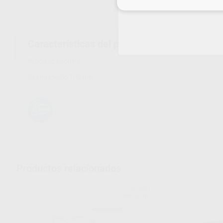
Inicia 
Características del producto
Proclinic informa:
Grano medio 100 µm.
Productos relacionados
KOMET
Ref. Grupo