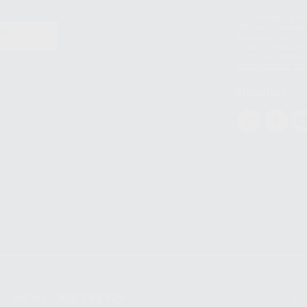
Los servicios de W
(WhatsApp Ireland)
EN
WhatsApp LLC y a F
E
garantías adecuadas
datos personales a 
WhatsApp Busines
Síguenos
Teléfono:
900 393 939
Co