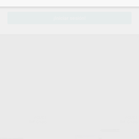
sesión
para disfrutar de todos tus
descuentos y condiciones esp
¡Iniciar sesión!
KOMET
KOMET
Ref. Grupo
Ref. Grupo