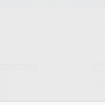
Stock de más de 15.000 productos
ORTODONCIA
CAD/CAM
EST
O F.G. 876.314.009 GRANO MEDIO
FRE
876
Marca
Conteni