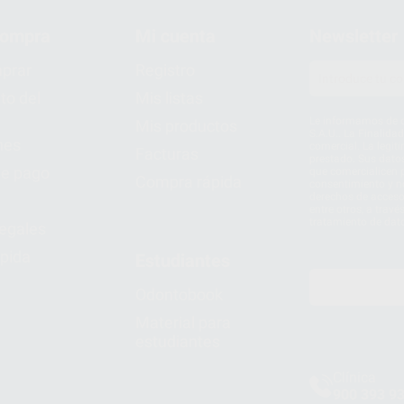
compra
Mi cuenta
Newsletter
prar
Registro
to del
Mis listas
Le informamos de q
Mis productos
S.A.U.. La Finalida
nes
comercial. La legit
Facturas
prestado. Sus dato
e pago
que comercialicen p
Compra rápida
consentimiento y no
derechos de acceso,
entre otros, a trav
tratamiento de dat
legales
pida
Estudiantes
Odontobook
Material para
estudiantes
Clínica
900 393 9