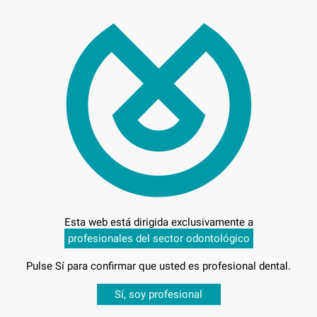
29,
Preci
Entrega en 24h
Esta web está dirigida exclusivamente a
 GRANO
profesionales del sector odontológico
Pulse Sí para confirmar que usted es profesional dental.
Desbloquea todas tus ventajas
Sí, soy profesional