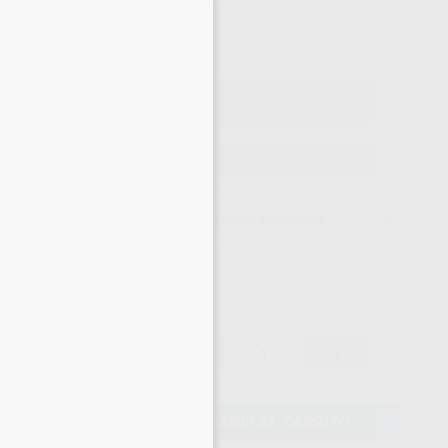
27
×
,97
€
44 €
o con IVA incluido 33,84 €
ELEGIR CANTIDAD
15 días para cambiar de opinión salvo anestesias
29,44 €
-
+
27,97 €
AÑADIR AL CARRITO