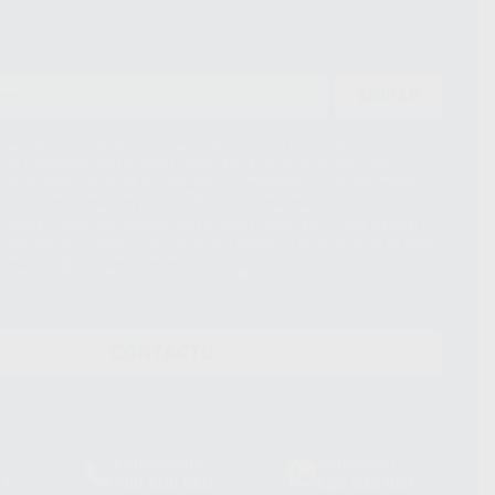
ENVIAR
ue el Responsable del tratamiento de sus Datos Personales es Proclinic
d del tratamiento de sus Datos Personales es el envío de información
imación para el envío de la información comercial es su consentimiento
s únicamente serán cedidos a empresas vinculadas con Proclinic S.A.U.
roductos similares del sector odontológico, siempre bajo su
 habrás cesión internacional de sus Datos Personales. Podrá ejercitar los
 rectificación, supresión, limitación y/o oposición al tratamiento de datos,
és de lopd@proclinic.es. Si desea conocer información adicional sobre el
os personales, acceda a:
Protección de datos
CONTACTO
Laboratorio
Whatsapp
39
900 800 880
665 533 087