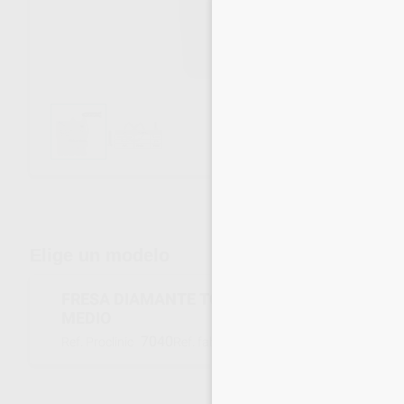
Envíos gratuitos desde 110€
Elige un modelo
FRESA DIAMANTE TORPEDO F.G. 876.314.009
MEDIO
7040
002345
Ref. Proclinic
Ref. fabricante