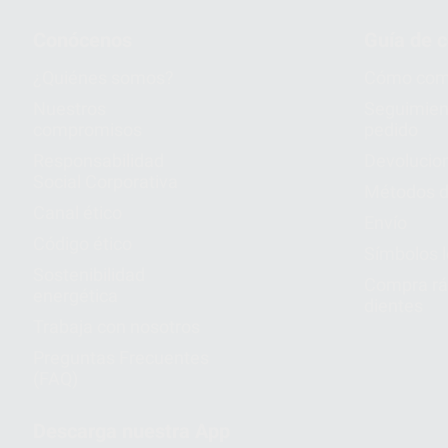
Conócenos
Guía de 
¿Quiénes somos?
Cómo com
Nuestros
Seguimien
compromisos
pedido
Responsabilidad
Devolucio
Social Corporativa
Métodos d
Canal ético
Envío
Código ético
Símbolos 
Sostenibilidad
Compra rá
energética
dientes
Trabaja con nosotros
Preguntas Frecuentes
(FAQ)
Descarga nuestra App