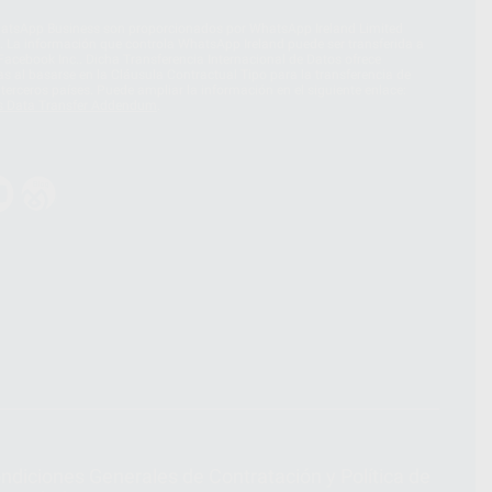
hatsApp Business son proporcionados por WhatsApp Ireland Limited
. La información que controla WhatsApp Ireland puede ser transferida a
acebook Inc.. Dicha Transferencia Internacional de Datos ofrece
 al basarse en la Cláusula Contractual Tipo para la transferencia de
terceros países. Puede ampliar la información en el siguiente enlace:
s Data Transfer Addendum
.
ndiciones Generales de Contratación
y
Política de