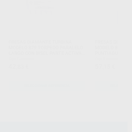
FRESAS DIAMANTE TURBINA
FRESAS DIAMAN
MODELO 879 TORPEDO PARALELO
MODELO 859 CÓ
LARGO CON BISEL PARTE ACTIVA
PUNTIAGUDA DI
10 MM
Caja 5 unidades
Caja 5 unidades
42
57
,83
€
,15
€
SELECCIONAR REFERENCIA
SELECCIONA