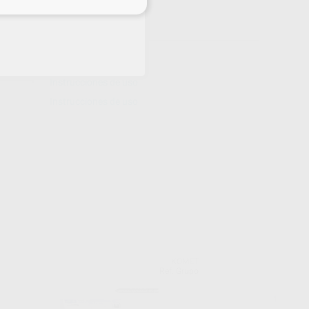
eciales
Descargas
Instrucciones de uso
Instrucciones de uso
KOMET
Ref. Grupo