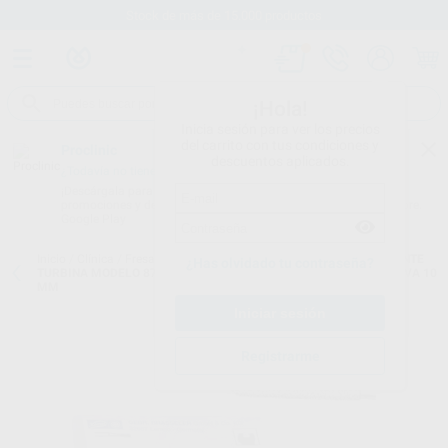
Stock de más de 15.000 productos
¡Hola!
Inicia sesión para ver los precios
del carrito con tus condiciones y
Proclinic
descuentos aplicados.
¿Todavía no tienes nuestra App?
¡Descárgala para ser siempre el primero en conocer nuestras
promociones y descuentos! Disponible en Google Play o App Store.
Google Play
Inicio
/
Clínica
/
Fresas
/
Fresas diamante turbina
/
FRESAS DIAMANTE
¿Has olvidado tu contraseña?
TURBINA MODELO 879K TORPEDO LARGO CON BISEL PARTE ACTIVA 10
MM
Registrarme