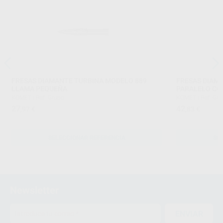
FRESAS DIAMANTE TURBINA MODELO 889
FRESAS DIAM
LLAMA PEQUEÑA
PARALELO CO
KOMET
|
Ref. Grupo
KOMET
|
Ref. Gr
27
42
,97
€
,83
€
SELECCIONAR REFERENCIA
SE
Newsletter
ENVIAR