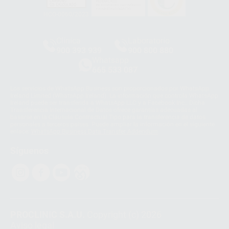
HCO-0060/2023
Clínica
Laboratorio
900 393 939
900 800 880
Whatsapp
665 533 087
Los servicios de WhatsApp Business son proporcionados por WhatsApp
Ireland Limited (WhatsApp Ireland). La información que controla WhatsApp
Ireland puede ser transferida a WhatsApp LLC y a Facebook Inc.. Dicha
Transferencia Internacional de Datos ofrece garantías adecuadas al
basarse en la Cláusula Contractual Tipo para la transferencia de datos
personales a terceros países. Puede ampliar la información en el siguiente
enlace:
WhatsApp Business Data Transfer Addendum
.
Síguenos
PROCLINIC S.A.U.
Copyright (c) 2026
Aviso legal