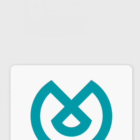
1
/ 2
×
FRESAS DIAMANTE TURBINA MODELO 879K TORPEDO
LARGO CON BISEL PARTE ACTIVA 10 MM
Marca
KOMET
Contenido
5 unidades
Precio web