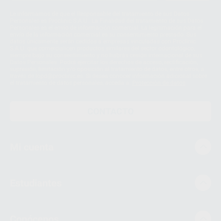
Le informamos de que el Responsable del tratamiento de sus Datos
Personales es Proclinic S.A.U.. La Finalidad del tratamiento de sus Datos
Personales es el envío de información comercial. La legitimación para el
envío de la información comercial es su consentimiento prestado. Sus
datos únicamente serán cedidos a empresas vinculadas con Proclinic
S.A.U. que comercialicen productos similares del sector odontológico,
siempre bajo su consentimiento y no habrás cesión internacional de sus
Datos Personales. Podrá ejercitar los derechos de acceso, rectificación,
supresión, limitación y/o oposición al tratamiento de datos, entre otros, a
través de lopd@proclinic.es. Si desea conocer información adicional sobre
el tratamiento de datos personales, acceda a:
Protección de datos
CONTACTO
Mi cuenta
Estudiantes
Conócenos