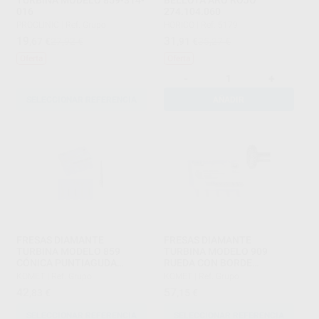
TURBINA MODELO 859-314-
BELLOTA ARO ROJO
016
274.104.060
PROCLINIC
|
Ref. Grupo
HORICO
|
Ref. 5179
19
31
,67
€
27,92 €
,91
€
35,27 €
Oferta
Oferta
-
+
SELECCIONAR REFERENCIA
AÑADIR
FRESAS DIAMANTE
FRESAS DIAMANTE
TURBINA MODELO 859
TURBINA MODELO 909
CÓNICA PUNTIAGUDA
RUEDA CON BORDE
DIÁMETRO 018
REDONDEADO DIÁMETRO
KOMET
|
Ref. Grupo
KOMET
|
Ref. Grupo
040
42
57
,83
€
,15
€
SELECCIONAR REFERENCIA
SELECCIONAR REFERENCIA