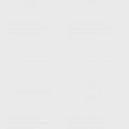
FRESAS DIAMANTE
FRESAS TUNGSTENO
TURBINA MODELO 379
TURBINA MODELO H282
HUEVO TALLADO
TORPEDO PARALELO CON
OCLUSAL/LINGUAL PARTE
BISEL PARA ACABADO MIL
KOMET
|
Ref. Grupo
KOMET
|
Ref. Grupo
ACTIVA 3,4 MM
HOJAS
23
58
,48
€
,40
€
61,47 €
Oferta
SELECCIONAR REFERENCIA
SELECCIONAR REFERENCIA
FRESAS DIAMANTE
FRESAS DIAMANTE
TURBINA MODELO 863
TURBINA MODELO 835
LLAMA LARGA
CILÍNDRICO BORDE