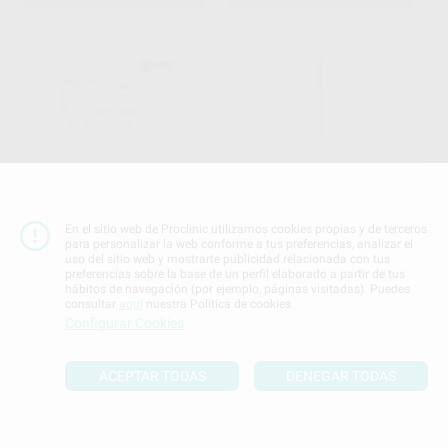
FRESAS TUNGSTENO
FRESAS DE DIAMANTE PARA
TURBINA MODELO H7 PERA
TURBINA MODELO 837
(CILÍNDRICA ALARGADA)
KOMET
|
Ref. Grupo
En el sitio web de Proclinic utilizamos cookies propias y de terceros
PROCLINIC
|
Ref. Grupo
23
para personalizar la web conforme a tus preferencias, analizar el
,03
€
24,24 €
uso del sitio web y mostrarte publicidad relacionada con tus
14
,72
€
19,26 €
Oferta
preferencias sobre la base de un perfil elaborado a partir de tus
Oferta
hábitos de navegación (por ejemplo, páginas visitadas). Puedes
consultar
aquí
nuestra Política de cookies.
SELECCIONAR REFERENCIA
SELECCIONAR REFERENCIA
Configurar Cookies
ACEPTAR TODAS
DENEGAR TODAS