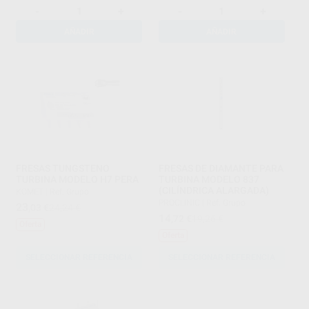
-
+
-
+
AÑADIR
AÑADIR
FRESAS TUNGSTENO
FRESAS DE DIAMANTE PARA
TURBINA MODELO H7 PERA
TURBINA MODELO 837
(CILÍNDRICA ALARGADA)
KOMET
|
Ref. Grupo
PROCLINIC
|
Ref. Grupo
23
,03
€
24,24 €
14
,72
€
19,26 €
Oferta
Oferta
SELECCIONAR REFERENCIA
SELECCIONAR REFERENCIA