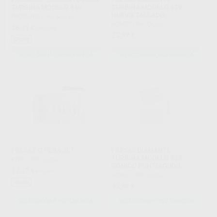
TURBINA MODELO 850
TURBINA MODELO 379
HUEVO TALLADO
PROCLINIC
|
Ref. Grupo
OCLUSAL/LINGUAL PARTE
KOMET
|
Ref. Grupo
18
,71
€
24,47 €
ACTIVA 4,2 MM
27
,97
€
Oferta
SELECCIONAR REFERENCIA
SELECCIONAR REFERENCIA
FRESA F.G PERA JET
FRESAS DIAMANTE
TURBINA MODELO 858
KERR
|
Ref. Grupo
CÓNICO PUNTIAGUDO
17
,72
€
19,58 €
PARTE ACTIVA 8 MM
KOMET
|
Ref. Grupo
Oferta
42
,83
€
SELECCIONAR REFERENCIA
SELECCIONAR REFERENCIA