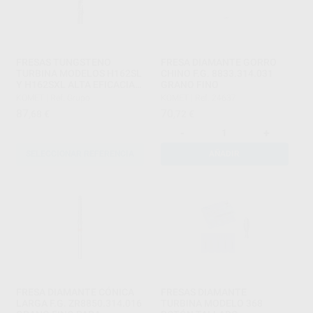
FRESAS TUNGSTENO
FRESA DIAMANTE GORRO
TURBINA MODELOS H162SL
CHINO F.G. 8833.314.031
Y H162SXL ALTA EFICACIA
GRANO FINO
DE CORTE PARTE ACTIVA 8
KOMET
|
Ref. Grupo
KOMET
|
Ref. 24637
MM
87
70
,68
€
,72
€
-
+
SELECCIONAR REFERENCIA
AÑADIR
FRESA DIAMANTE CÓNICA
FRESAS DIAMANTE
LARGA F.G. ZR8850.314.016
TURBINA MODELO 368