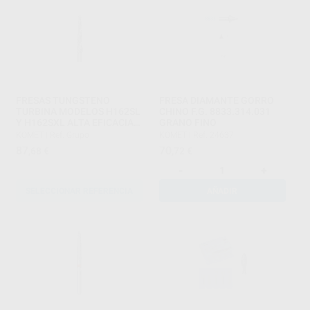
FRESAS TUNGSTENO
FRESA DIAMANTE GORRO
TURBINA MODELOS H162SL
CHINO F.G. 8833.314.031
Y H162SXL ALTA EFICACIA
GRANO FINO
DE CORTE PARTE ACTIVA 8
KOMET
|
Ref. Grupo
KOMET
|
Ref. 24637
MM
87
70
,68
€
,72
€
-
+
SELECCIONAR REFERENCIA
AÑADIR