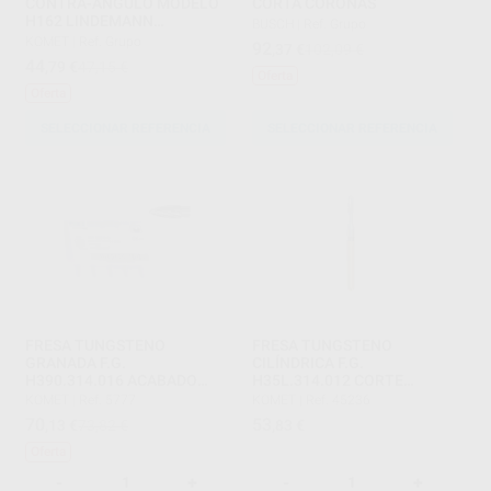
CONTRA-ÁNGULO MODELO
CORTA CORONAS
H162 LINDEMANN
BUSCH
|
Ref. Grupo
DENTADAS PARTE ACTIVA 9
KOMET
|
Ref. Grupo
92
,37
€
102,09 €
MM
44
,79
€
47,15 €
Oferta
Oferta
SELECCIONAR REFERENCIA
SELECCIONAR REFERENCIA
FRESA TUNGSTENO
FRESA TUNGSTENO
GRANADA F.G.
CILÍNDRICA F.G.
H390.314.016 ACABADO
H35L.314.012 CORTE
NORMAL MIL HOJAS
METAL
KOMET
|
Ref. 5777
KOMET
|
Ref. 45236
70
53
,13
€
73,82 €
,83
€
Oferta
-
+
-
+