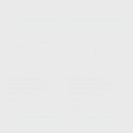
CORTANTE LONGITUD
KOMET
|
Ref. Grupo
KOMET
|
Ref. Grupo
ACTIVA 3 Y 4 MM.
42
23
,83
€
,48
€
SELECCIONAR REFERENCIA
SELECCIONAR REFERENCIA
FRESAS DIAMANTE
FRESAS DIAMANTE
TURBINA MODELO 879
TURBINA MODELO 859
TORPEDO PARALELO
CÓNICA PUNTIAGUDA
LARGO CON BISEL PARTE
KOMET
|
Ref. Grupo
INTENSIV
|
Ref. Grupo
ACTIVA 10 MM
42
83
,83
€
,54
€
95,94 €
Oferta
SELECCIONAR REFERENCIA
SELECCIONAR REFERENCIA