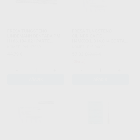
FRESA TUNGSTENO
FRESA TUNGSTENO
LINDEMANN DENTADA P.M.
CILÍNDRICA F.G.
H166.104.021 PARTE
H4MCXXL.314.014 CORTAR
ACTIVA 10 MM
METAL
KOMET
|
Ref. 97069
KOMET
|
Ref. 96002
44
57
,79
€
,83
€
60,87 €
Oferta
-
+
-
+
AÑADIR
AÑADIR