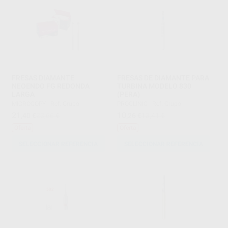
FRESAS DIAMANTE
FRESAS DE DIAMANTE PARA
NEOENDO FG REDONDA
TURBINA MODELO 830
LARGA
(PERA)
MICROCOPY
|
Ref. Grupo
PROCLINIC
|
Ref. Grupo
21
10
,40
€
23,66 €
,26
€
13,41 €
Oferta
Oferta
SELECCIONAR REFERENCIA
SELECCIONAR REFERENCIA