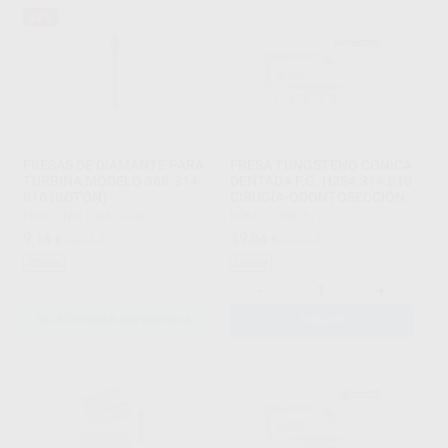
32%
FRESAS DE DIAMANTE PARA
FRESA TUNGSTENO CÓNICA
TURBINA MODELO 368-314-
DENTADA F.G. H254.314.010
016 (BOTÓN)
CIRUGÍA-ODONTOSECCIÓN
PROCLINIC
|
Ref. Grupo
KOMET
|
Ref. 5772
9
49
,14
€
13,41 €
,04
€
51,62 €
Oferta
Oferta
-
+
SELECCIONAR REFERENCIA
AÑADIR