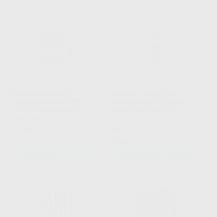
FRESAS DIAMANTE
FRESAS TUNGSTENO
TURBINA MODELO 392
TURBINA MODELO H34 Y
STRIPPING TALLADO
H34L PARA CORTAR
INTERDENTAL PARTE
CORONAS DE METAL
KOMET
|
Ref. Grupo
KOMET
|
Ref. Grupo
ACTIVA 5 MM
23
55
,48
€
,77
€
58,71 €
Oferta
SELECCIONAR REFERENCIA
SELECCIONAR REFERENCIA