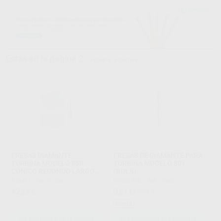
Estás en la página 2
Volver a la página 1
FRESAS DIAMANTE
FRESAS DE DIAMANTE PARA
TURBINA MODELO 850
TURBINA MODELO 801
CÓNICO REDONDO LARGO
(BOLA)
PARTE ACTIVA 10 MM
KOMET
|
Ref. Grupo
PROCLINIC
|
Ref. Grupo
42
9
,83
€
,81
€
13,41 €
Oferta
SELECCIONAR REFERENCIA
SELECCIONAR REFERENCIA