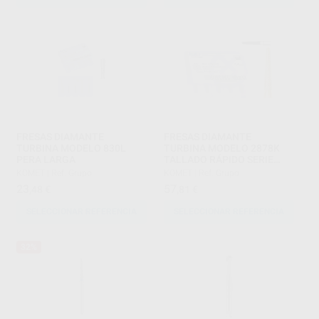
FRESAS DIAMANTE
FRESAS DIAMANTE
TURBINA MODELO 830L
TURBINA MODELO 2878K
PERA LARGA
TALLADO RÁPIDO SERIE
2000
KOMET
|
Ref. Grupo
KOMET
|
Ref. Grupo
23
57
,48
€
,81
€
SELECCIONAR REFERENCIA
SELECCIONAR REFERENCIA
32%