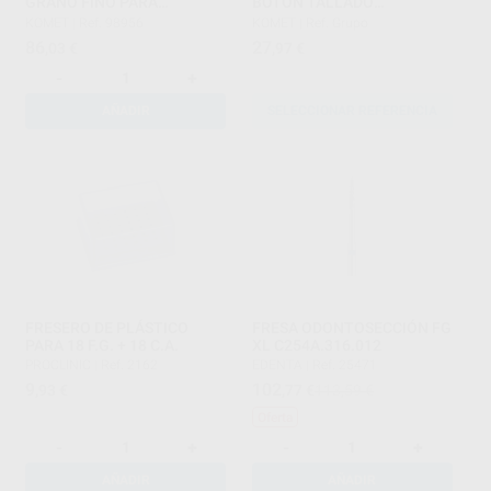
GRANO FINO PARA
BOTÓN TALLADO
CIRCONIO
OCLUSAL/LINGUAL PARTE
KOMET
|
Ref. 98956
KOMET
|
Ref. Grupo
ACTIVA 4,5 MM
86
27
,03
€
,97
€
-
+
AÑADIR
SELECCIONAR REFERENCIA
FRESERO DE PLÁSTICO
FRESA ODONTOSECCIÓN FG
PARA 18 F.G. + 18 C.A.
XL C254A.316.012
PROCLINIC
|
Ref. 2162
EDENTA
|
Ref. 25471
9
102
,93
€
,77
€
113,59 €
Oferta
-
+
-
+
AÑADIR
AÑADIR