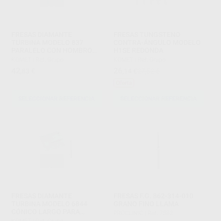
FRESAS DIAMANTE
FRESAS TUNGSTENO
TURBINA MODELO 837
CONTRA-ÁNGULO MODELO
PARALELO CON HOMBRO
H1SE REDONDA
PARTE ACTIVA 8 MM
KOMET
|
Ref. Grupo
KOMET
|
Ref. Grupo
42
26
,83
€
,14
€
27,52 €
Oferta
SELECCIONAR REFERENCIA
SELECCIONAR REFERENCIA
FRESAS DIAMANTE
FRESAS F.G. 862-314-010
TURBINA MODELO 6844
GRANO FINO LLAMA
CÓNICO LARGO PARA
PROCLINIC
|
Ref. 7582
CARILLAS REDUCCIÓN
KOMET
|
Ref. Grupo