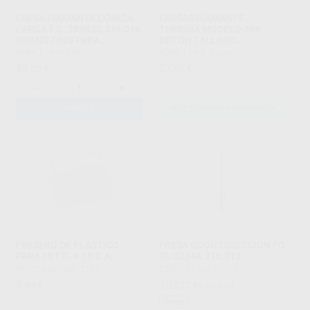
FRESA DIAMANTE CÓNICA
FRESAS DIAMANTE
LARGA F.G. ZR8850.314.016
TURBINA MODELO 368
GRANO FINO PARA
BOTÓN TALLADO
CIRCONIO
OCLUSAL/LINGUAL PARTE
KOMET
|
Ref. 98956
KOMET
|
Ref. Grupo
ACTIVA 4,5 MM
86
27
,03
€
,97
€
-
+
AÑADIR
SELECCIONAR REFERENCIA
FRESERO DE PLÁSTICO
FRESA ODONTOSECCIÓN FG
PARA 18 F.G. + 18 C.A.
XL C254A.316.012
PROCLINIC
|
Ref. 2162
EDENTA
|
Ref. 25471
9
102
,93
€
,77
€
113,59 €
Oferta