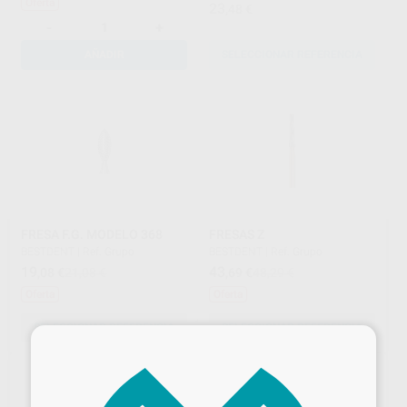
ACTIVA 3 MM
Oferta
23
,48
€
-
+
AÑADIR
SELECCIONAR REFERENCIA
FRESA F.G. MODELO 368
FRESAS Z
BESTDENT
|
Ref. Grupo
BESTDENT
|
Ref. Grupo
19
43
,08
€
21,08 €
,69
€
48,29 €
Oferta
Oferta
SELECCIONAR REFERENCIA
SELECCIONAR REFERENCIA
×