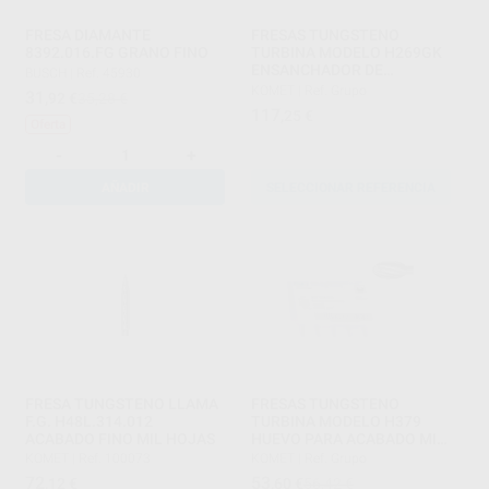
FRESA DIAMANTE
FRESAS TUNGSTENO
8392.016.FG GRANO FINO
TURBINA MODELO H269GK
ENSANCHADOR DE
BUSCH
|
Ref. 45930
ENDODONCIA PARTE
KOMET
|
Ref. Grupo
31
,92
€
35,28 €
ACTIVA 9 MM
117
,25
€
Oferta
-
+
AÑADIR
SELECCIONAR REFERENCIA
FRESA TUNGSTENO LLAMA
FRESAS TUNGSTENO
F.G. H48L.314.012
TURBINA MODELO H379
ACABADO FINO MIL HOJAS
HUEVO PARA ACABADO MIL
HOJAS
KOMET
|
Ref. 100073
KOMET
|
Ref. Grupo
72
53
,12
€
,60
€
56,42 €