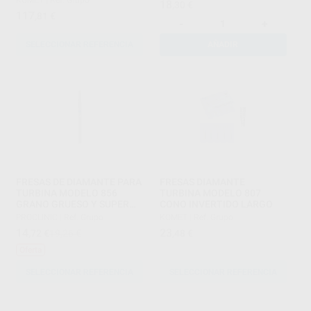
18
,30
€
AXIAL
117
,81
€
-
+
SELECCIONAR REFERENCIA
AÑADIR
FRESAS DE DIAMANTE PARA
FRESAS DIAMANTE
TURBINA MODELO 856
TURBINA MODELO 807
GRANO GRUESO Y SUPER
CONO INVERTIDO LARGO
GRUESO
PROCLINIC
|
Ref. Grupo
KOMET
|
Ref. Grupo
14
23
,72
€
19,26 €
,48
€
Oferta
SELECCIONAR REFERENCIA
SELECCIONAR REFERENCIA