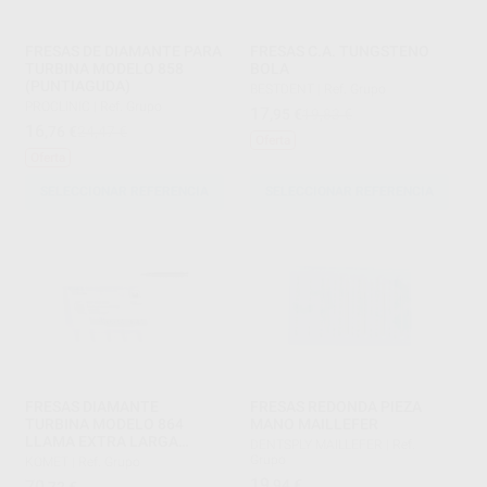
FRESAS DE DIAMANTE PARA
FRESAS C.A. TUNGSTENO
TURBINA MODELO 858
BOLA
(PUNTIAGUDA)
BESTDENT
|
Ref. Grupo
PROCLINIC
|
Ref. Grupo
17
,95
€
19,83 €
16
,76
€
24,47 €
Oferta
Oferta
SELECCIONAR REFERENCIA
SELECCIONAR REFERENCIA
FRESAS DIAMANTE
FRESAS REDONDA PIEZA
TURBINA MODELO 864
MANO MAILLEFER
LLAMA EXTRA LARGA
DENTSPLY MAILLEFER
|
Ref.
PARTE ACTIVA 12 MM
Grupo
KOMET
|
Ref. Grupo
19
70
,94
€
,72
€