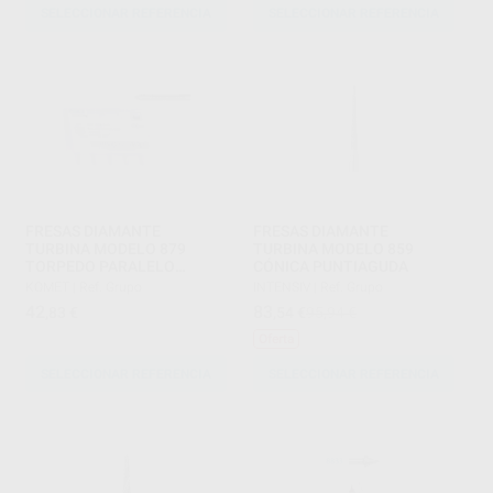
SELECCIONAR REFERENCIA
SELECCIONAR REFERENCIA
FRESAS DIAMANTE
FRESAS DIAMANTE
TURBINA MODELO 879
TURBINA MODELO 859
TORPEDO PARALELO
CÓNICA PUNTIAGUDA
LARGO CON BISEL PARTE
KOMET
|
Ref. Grupo
INTENSIV
|
Ref. Grupo
ACTIVA 10 MM
42
83
,83
€
,54
€
95,94 €
Oferta
SELECCIONAR REFERENCIA
SELECCIONAR REFERENCIA