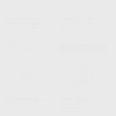
FRESAS GOLD GRANO X-
FRESERO DE PULIDO
GRUESO FG DIAMANTE
PROCLINIC
|
Ref. 7549
PROCLINIC
|
Ref. Grupo
105
,65
€
23
,09
€
30,20 €
-
+
Oferta
SELECCIONAR REFERENCIA
AÑADIR
PERIO SET INTENSIV 045
FRESAS DIAMANTE
TURBINA MODELO 368
INTENSIV
|
Ref. 78301
BOTÓN TALLADO
134
,63
€
148,81 €
OCLUSAL/LINGUAL PARTE
KOMET
|
Ref. Grupo