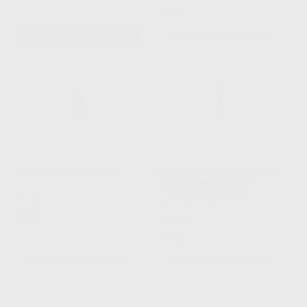
Oferta
-
+
AÑADIR
SELECCIONAR REFERENCIA
FRESA F.G. MODELO 801
FRESAS DE DIAMANTE PARA
TURBINA MODELO 879
BESTDENT
|
Ref. Grupo
(TORPEDO CÓNICO)
21
,29
€
23,53 €
PROCLINIC
|
Ref. Grupo
Oferta
17
,82
€
23,30 €
Oferta
SELECCIONAR REFERENCIA
SELECCIONAR REFERENCIA