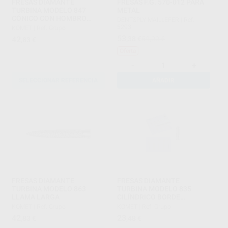
FRESAS DIAMANTE
FRESAS F.G. 570-012 PARA
TURBINA MODELO 847
METAL
CÓNICO CON HOMBRO
DENTSPLY MAILLEFER
|
Ref.
PARTE ACTIVA 8 MM
5293
KOMET
|
Ref. Grupo
53
42
,38
€
59,00 €
,83
€
Oferta
-
+
SELECCIONAR REFERENCIA
AÑADIR
FRESAS DIAMANTE
FRESAS DIAMANTE
TURBINA MODELO 863
TURBINA MODELO 835
LLAMA LARGA
CILÍNDRICO BORDE
CORTANTE LONGITUD
KOMET
|
Ref. Grupo
KOMET
|
Ref. Grupo
ACTIVA 3 Y 4 MM.
42
23
,83
€
,48
€