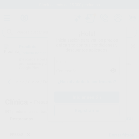
Stock de más de 15.000 productos
¡Hola!
Inicia sesión para ver los precios
del carrito con tus condiciones y
Proclinic
descuentos aplicados.
¿Todavía no tienes nuestra App?
¡Descárgala para ser siempre el primero en conocer nuestras
promociones y descuentos! Disponible en Google Play o App Store.
Google Play
¿Has olvidado tu contraseña?
Inicio
/
Clínica
/
Fresas
Clínica -
Fresas Dentales - 2
Registrarme
597
productos encontrados
Filtrar
FRESAS
Borrar filtros