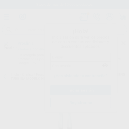
Stock de más de 15.000 productos
¡Hola!
Inicia sesión para ver los precios
del carrito con tus condiciones y
Proclinic
descuentos aplicados.
¿Todavía no tienes nuestra App?
¡Descárgala para ser siempre el primero en conocer nuestras
promociones y descuentos! Disponible en Google Play o App Store.
Google Play
Inicio
/
Clínica
/
Fresas
/
Fresas tungsteno turbina
/
FRESAS TUNGSTENO
¿Has olvidado tu contraseña?
TURBINA MODELO H34 Y H34L PARA CORTAR CORONAS DE METAL
Registrarme