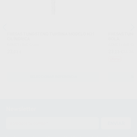
FRESAS TUNGSTENO TURBINA MODELO H21
FRESAS TUNG
CILÍNDRICA
BOLA
KOMET
|
Ref. Grupo
KOMET
|
Ref. Gr
23
23
,03
€
,03
€
24,24 
Oferta
SELECCIONAR REFERENCIA
SE
Newsletter
ENVIAR