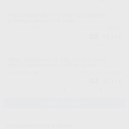
-
+
FRESA TUNGSTENO F.G. H34.314.012 CORTAR
CORONAS PARTE ACTIVA 2 MM
57320
004351
Ref. Proclinic
Ref. fabricante
55,77 €
-5%
-
+
FRESA TUNGSTENO F.G. H34L.314.012 LARGA
CORTAR CORONAS PARTE ACTIVA 3,5 MM
5785
212130
Ref. Proclinic
Ref. fabricante
55,77 €
-5%
-
+
AÑADIR AL CARRITO
Características del producto