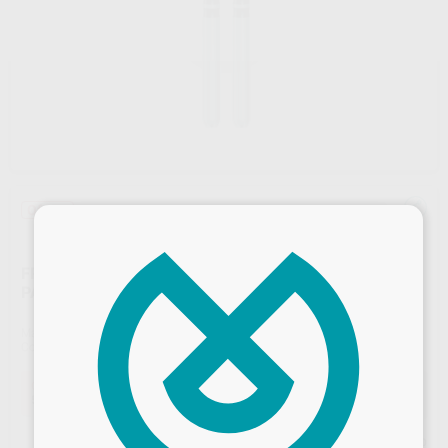
Oferta
×
FRESAS TUNGSTENO TURBINA MODELO H34 Y H34L
PARA CORTAR CORONAS DE METAL
Marca
KOMET
Contenido
5 unidades
Oferta
55,77 €
Comprando
1 unidad
te ahorras el
5%
Precio web