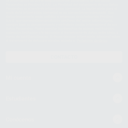
Le informamos de que el Responsable del tratamiento de sus Datos
Personales es Proclinic S.A.U.. La Finalidad del tratamiento de sus Datos
Personales es el envío de información comercial. La legitimación para el
envío de la información comercial es su consentimiento prestado. Sus
datos únicamente serán cedidos a empresas vinculadas con Proclinic
S.A.U. que comercialicen productos similares del sector odontológico,
siempre bajo su consentimiento y no habrás cesión internacional de sus
Datos Personales. Podrá ejercitar los derechos de acceso, rectificación,
supresión, limitación y/o oposición al tratamiento de datos, entre otros, a
través de lopd@proclinic.es. Si desea conocer información adicional sobre
el tratamiento de datos personales, acceda a:
Protección de datos
CONTACTO
Mi cuenta
Estudiantes
Conócenos