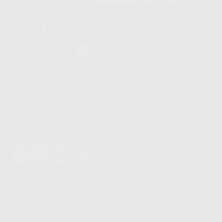
HCO-0060/2023
Clínica
Laboratorio
900 393 939
900 800 880
Whatsapp
665 533 087
Los servicios de WhatsApp Business son proporcionados por WhatsApp
Ireland Limited (WhatsApp Ireland). La información que controla WhatsApp
Ireland puede ser transferida a WhatsApp LLC y a Facebook Inc.. Dicha
Transferencia Internacional de Datos ofrece garantías adecuadas al
basarse en la Cláusula Contractual Tipo para la transferencia de datos
personales a terceros países. Puede ampliar la información en el siguiente
enlace:
WhatsApp Business Data Transfer Addendum
.
Síguenos
PROCLINIC S.A.U.
Copyright (c) 2026
Aviso legal