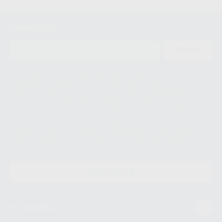
Newsletter
ENVIAR
Le informamos de que el Responsable del tratamiento de sus Datos
Personales es Proclinic S.A.U.. La Finalidad del tratamiento de sus Datos
Personales es el envío de información comercial. La legitimación para el
envío de la información comercial es su consentimiento prestado. Sus
datos únicamente serán cedidos a empresas vinculadas con Proclinic
S.A.U. que comercialicen productos similares del sector odontológico,
siempre bajo su consentimiento y no habrás cesión internacional de sus
Datos Personales. Podrá ejercitar los derechos de acceso, rectificación,
supresión, limitación y/o oposición al tratamiento de datos, entre otros, a
través de lopd@proclinic.es. Si desea conocer información adicional sobre
el tratamiento de datos personales, acceda a:
Protección de datos
CONTACTO
Mi cuenta