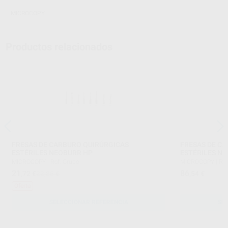
MICROCOPY
Productos relacionados
FRESAS DE CARBURO QUIRÚRGICAS
FRESAS DE C
ESTÉRILES NEOBURR HP
ESTÉRILES NE
MICROCOPY
|
Ref. Grupo
MICROCOPY
|
Ref
21
86
,72
€
22,86 €
,54
€
Oferta
SELECCIONAR REFERENCIA
SE