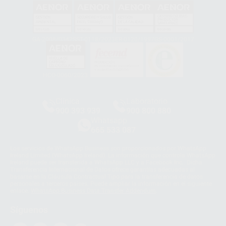
GA-2008/0342
SST-0118/2023
ER-0120/1997
GS-0001/2017
HCO-0060/2023
Clínica
Laboratorio
900 393 939
900 800 880
Whatsapp
665 533 087
Los servicios de WhatsApp Business son proporcionados por WhatsApp
Ireland Limited (WhatsApp Ireland). La información que controla WhatsApp
Ireland puede ser transferida a WhatsApp LLC y a Facebook Inc.. Dicha
Transferencia Internacional de Datos ofrece garantías adecuadas al
basarse en la Cláusula Contractual Tipo para la transferencia de datos
personales a terceros países. Puede ampliar la información en el siguiente
enlace:
WhatsApp Business Data Transfer Addendum
.
Síguenos