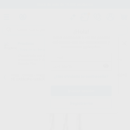
Stock de más de 15.000 productos
¡Hola!
Inicia sesión para ver los precios
del carrito con tus condiciones y
Proclinic
descuentos aplicados.
¿Todavía no tienes nuestra App?
¡Descárgala para ser siempre el primero en conocer nuestras
promociones y descuentos! Disponible en Google Play o App Store.
Google Play
Inicio
/
Clínica
/
Fresas
/
Fresas tungsteno endodoncia y cirugía
/
FRESAS
¿Has olvidado tu contraseña?
DE CARBURO QUIRÚRGICAS ESTÉRILES NEOBURR 151-152
Registrarme