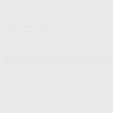
59,17 €
62,28 €
-
+
FRESA F.G ENDO ACCESS ESTERIL 152
89904
152-16
Ref. Proclinic
Ref. fabricante
59,17 €
62,28 €
-
+
AÑADIR AL CARRITO
Características del producto
Proclinic informa:
Fresas de carburo de tungsteno esterilizadas para un control efectivo de
las infecciones en los procedimientos clínicos que más los precisan.