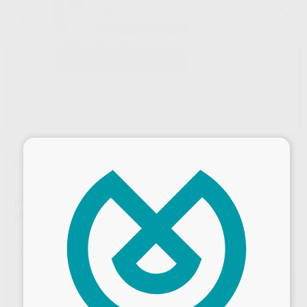
1
/ 2
×
Oferta
FRESAS TUNGSTENO TURBINA MODELO H379 HUEVO
PARA ACABADO MIL HOJAS
Marca
KOMET
Contenido
5 unidades
Oferta
53,60 €
Comprando
1 unidad
te ahorras el
5%