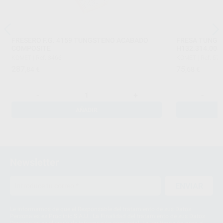
FRESERO F.G. 4159 TUNGSTENO ACABADO
FRESA TUNGST
COMPOSITE
H132.314.00
KOMET
|
Ref. 8466
KOMET
|
Ref. 57
287
75
,84
€
,68
€
-
+
-
AÑADIR
Newsletter
ENVIAR
Le informamos de que el Responsable del tratamiento de sus Datos
Personales es Proclinic S.A.U.. La Finalidad del tratamiento de sus Datos