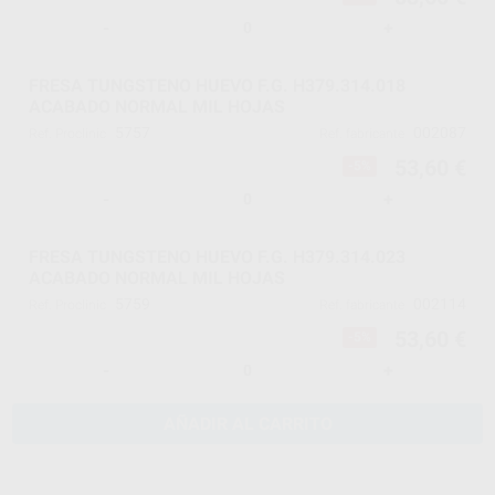
-
+
FRESA TUNGSTENO HUEVO F.G. H379.314.018
ACABADO NORMAL MIL HOJAS
5757
002087
Ref. Proclinic
Ref. fabricante
53,60 €
-5%
-
+
FRESA TUNGSTENO HUEVO F.G. H379.314.023
ACABADO NORMAL MIL HOJAS
5759
002114
Ref. Proclinic
Ref. fabricante
53,60 €
-5%
-
+
AÑADIR AL CARRITO