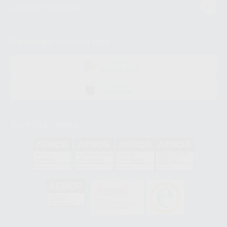
Guía de compra
Descarga nuestra App
DISPONIBLE EN
GOOGLE PLAY
DISPONIBLE EN
APP STORE
Acreditaciones
GA-2008/0342
SST-0118/2023
ER-0120/1997
GS-0001/2017
HCO-0060/2023