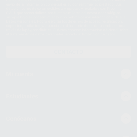
Personales es el envío de información comercial. La legitimación para el
envío de la información comercial es su consentimiento prestado. Sus
datos únicamente serán cedidos a empresas vinculadas con Proclinic
S.A.U. que comercialicen productos similares del sector odontológico,
siempre bajo su consentimiento y no habrás cesión internacional de sus
Datos Personales. Podrá ejercitar los derechos de acceso, rectificación,
supresión, limitación y/o oposición al tratamiento de datos, entre otros, a
través de lopd@proclinic.es. Si desea conocer información adicional sobre
el tratamiento de datos personales, acceda a:
Protección de datos
CONTACTO
Mi cuenta
Estudiantes
Conócenos