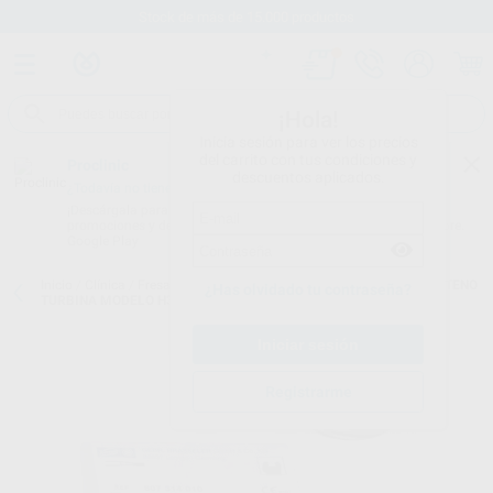
Stock de más de 15.000 productos
¡Hola!
Inicia sesión para ver los precios
del carrito con tus condiciones y
Proclinic
descuentos aplicados.
¿Todavía no tienes nuestra App?
¡Descárgala para ser siempre el primero en conocer nuestras
promociones y descuentos! Disponible en Google Play o App Store.
Google Play
Inicio
/
Clínica
/
Fresas
/
Fresas tungsteno turbina
/
FRESAS TUNGSTENO
¿Has olvidado tu contraseña?
TURBINA MODELO H379 HUEVO PARA ACABADO MIL HOJAS
Registrarme