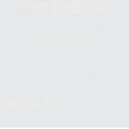
HCO-0060/2023
Clínica
Laboratorio
900 393 939
900 800 880
Whatsapp
665 533 087
Los servicios de WhatsApp Business son proporcionados por WhatsApp
Ireland Limited (WhatsApp Ireland). La información que controla WhatsApp
Ireland puede ser transferida a WhatsApp LLC y a Facebook Inc.. Dicha
Transferencia Internacional de Datos ofrece garantías adecuadas al
basarse en la Cláusula Contractual Tipo para la transferencia de datos
personales a terceros países. Puede ampliar la información en el siguiente
enlace:
WhatsApp Business Data Transfer Addendum
.
Síguenos
PROCLINIC S.A.U.
Copyright (c) 2026