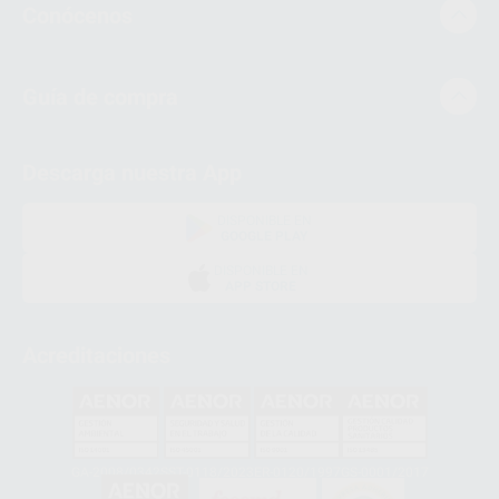
Conócenos
Guía de compra
Descarga nuestra App
DISPONIBLE EN
GOOGLE PLAY
DISPONIBLE EN
APP STORE
Acreditaciones
GA-2008/0342
SST-0118/2023
ER-0120/1997
GS-0001/2017