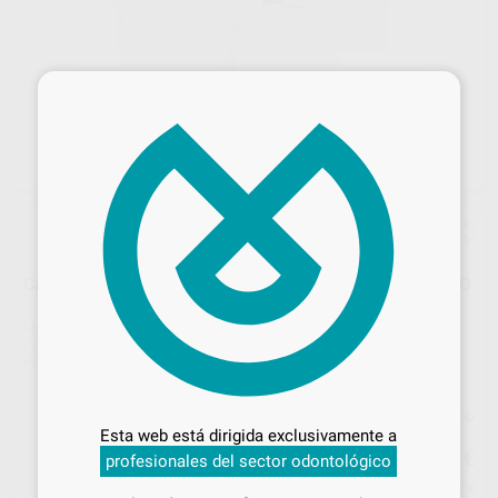
×
CAJA DESINFECCIÓN FRESAS BD-STERIBOX PLÁSTICO
Marca
HAGER & WERKEN
Contenido
1 unidad
Ref. Proclinic
87211
Ref. fabricante
355139
Desbloquea todas tus ventajas
Precio web
Inicia sesión
para disfrutar de todos
Esta web está dirigida exclusivamente a
11
tus
descuentos y condiciones
,26
€
11,85 €
profesionales del sector odontológico
especiales
Precio con IVA incluido 13,62 €