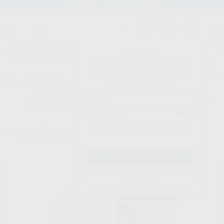
Stock de más de 15.000 productos
¡Hola!
Inicia sesión para ver los precios
del carrito con tus condiciones y
Proclinic
descuentos aplicados.
¿Todavía no tienes nuestra App?
¡Descárgala para ser siempre el primero en conocer nuestras
promociones y descuentos! Disponible en Google Play o App Store.
Google Play
Inicio
/
Clínica
/
Fresas
/
Cajas de descontaminación
/
CAJA
¿Has olvidado tu contraseña?
DESINFECCIÓN FRESAS BD-STERIBOX PLÁSTICO
Registrarme