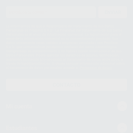
ENVIAR
Le informamos de que el Responsable del tratamiento de sus Datos
Personales es Proclinic S.A.U.. La Finalidad del tratamiento de sus Datos
Personales es el envío de información comercial. La legitimación para el
envío de la información comercial es su consentimiento prestado. Sus
datos únicamente serán cedidos a empresas vinculadas con Proclinic
S.A.U. que comercialicen productos similares del sector odontológico,
siempre bajo su consentimiento y no habrás cesión internacional de sus
Datos Personales. Podrá ejercitar los derechos de acceso, rectificación,
supresión, limitación y/o oposición al tratamiento de datos, entre otros, a
través de lopd@proclinic.es. Si desea conocer información adicional sobre
el tratamiento de datos personales, acceda a:
Protección de datos
CONTACTO
Mi cuenta
Estudiantes