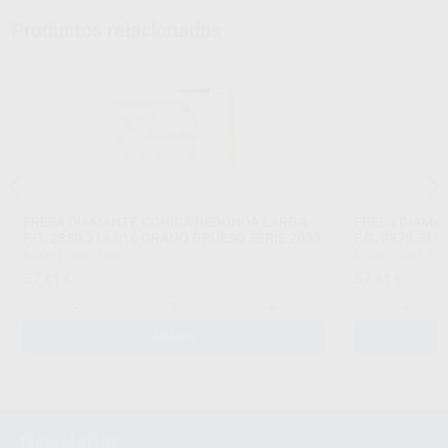
Productos relacionados
FRESA DIAMANTE CÓNICA REDONDA LARGA
FRESA DIAMA
F.G. 2850.314.016 GRANO GRUESO SERIE 2000
F.G. 2879.31
KOMET
|
Ref. 5306
KOMET
|
Ref. 53
57
57
,81
€
,81
€
-
+
-
AÑADIR
Newsletter