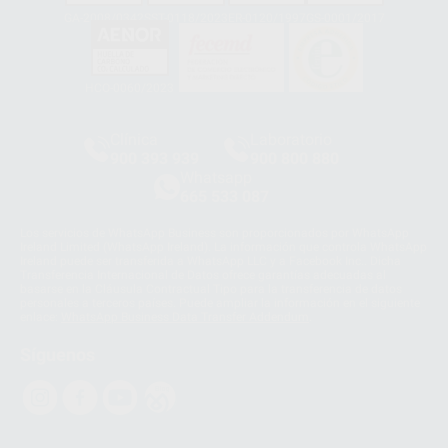
GA-2008/0342
SST-0118/2023
ER-0120/1997
GS-0001/2017
HCO-0060/2023
Clínica
Laboratorio
900 393 939
900 800 880
Whatsapp
665 533 087
Los servicios de WhatsApp Business son proporcionados por WhatsApp
Ireland Limited (WhatsApp Ireland). La información que controla WhatsApp
Ireland puede ser transferida a WhatsApp LLC y a Facebook Inc.. Dicha
Transferencia Internacional de Datos ofrece garantías adecuadas al
basarse en la Cláusula Contractual Tipo para la transferencia de datos
personales a terceros países. Puede ampliar la información en el siguiente
enlace:
WhatsApp Business Data Transfer Addendum
.
Síguenos