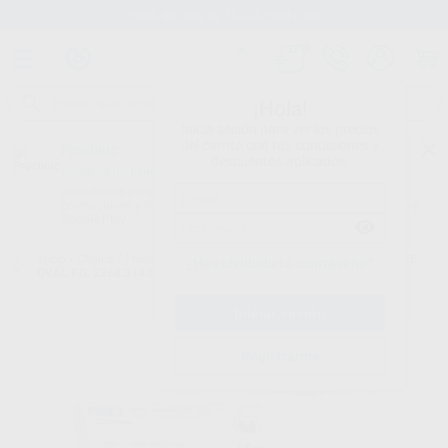
Stock de más de 15.000 productos
¡Hola!
Inicia sesión para ver los precios
del carrito con tus condiciones y
Proclinic
descuentos aplicados.
¿Todavía no tienes nuestra App?
¡Descárgala para ser siempre el primero en conocer nuestras
promociones y descuentos! Disponible en Google Play o App Store.
Google Play
Inicio
/
Clínica
/
Fresas
/
Fresas diamante turbina
/
FRESA DIAMANTE
¿Has olvidado tu contraseña?
OVAL F.G. 2368.314.023 GRANO GRUESO SERIE 2000
Registrarme