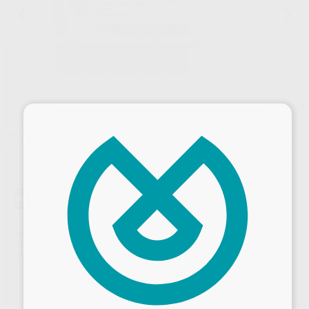
×
1
/ 2
FRESA DIAMANTE OVAL F.G. 2368.314.023 GRANO
GRUESO SERIE 2000
Marca
KOMET
Contenido
5 unidades
Ref. Proclinic
7081
Ref. fabricante
005143
Precio web
Desbloquea todas tus ventajas