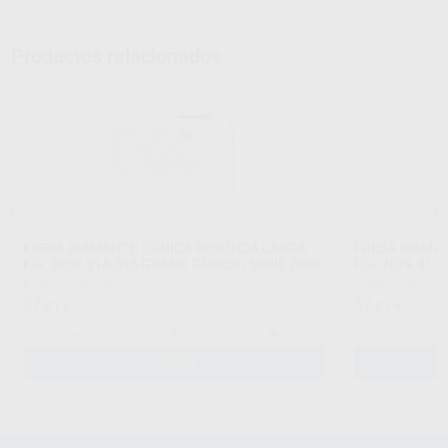
Instrucciones de uso
Productos relacionados
FRESA DIAMANTE CÓNICA REDONDA LARGA
FRESA DIAMA
F.G. 2850.314.016 GRANO GRUESO SERIE 2000
F.G. 2879.31
KOMET
|
Ref. 5306
KOMET
|
Ref. 53
57
57
,81
€
,81
€
-
+
-
AÑADIR