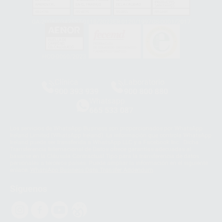
GA-2008/0342
SST-0118/2023
ER-0120/1997
GS-0001/2017
HCO-0060/2023
Clínica
Laboratorio
900 393 939
900 800 880
Whatsapp
665 533 087
Los servicios de WhatsApp Business son proporcionados por WhatsApp
Ireland Limited (WhatsApp Ireland). La información que controla WhatsApp
Ireland puede ser transferida a WhatsApp LLC y a Facebook Inc.. Dicha
Transferencia Internacional de Datos ofrece garantías adecuadas al
basarse en la Cláusula Contractual Tipo para la transferencia de datos
personales a terceros países. Puede ampliar la información en el siguiente
enlace:
WhatsApp Business Data Transfer Addendum
.
Síguenos