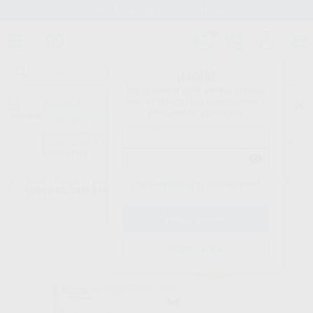
Stock de más de 15.000 productos
¡Hola!
Inicia sesión para ver los precios
del carrito con tus condiciones y
Proclinic
descuentos aplicados.
¿Todavía no tienes nuestra App?
¡Descárgala para ser siempre el primero en conocer nuestras
promociones y descuentos! Disponible en Google Play o App Store.
Google Play
Inicio
/
Clínica
/
Fresas
/
Fresas diamante turbina
/
FRESA DIAMANTE
¿Has olvidado tu contraseña?
HUEVO F.G. 2379.314.023 GRANO GRUESO SERIE 2000
Registrarme