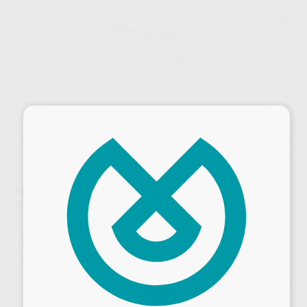
×
1
/ 2
FRESA DIAMANTE HUEVO F.G. 2379.314.023 GRANO
GRUESO SERIE 2000
Marca
KOMET
Contenido
5 unidades
Ref. Proclinic
7082
Ref. fabricante
005144
Precio web
Desbloquea todas tus ventajas