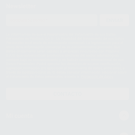
Newsletter
ENVIAR
Le informamos de que el Responsable del tratamiento de sus Datos
Personales es Proclinic S.A.U.. La Finalidad del tratamiento de sus Datos
Personales es el envío de información comercial. La legitimación para el
envío de la información comercial es su consentimiento prestado. Sus
datos únicamente serán cedidos a empresas vinculadas con Proclinic
S.A.U. que comercialicen productos similares del sector odontológico,
siempre bajo su consentimiento y no habrás cesión internacional de sus
Datos Personales. Podrá ejercitar los derechos de acceso, rectificación,
supresión, limitación y/o oposición al tratamiento de datos, entre otros, a
través de lopd@proclinic.es. Si desea conocer información adicional sobre
el tratamiento de datos personales, acceda a:
Protección de datos
CONTACTO
Mi cuenta