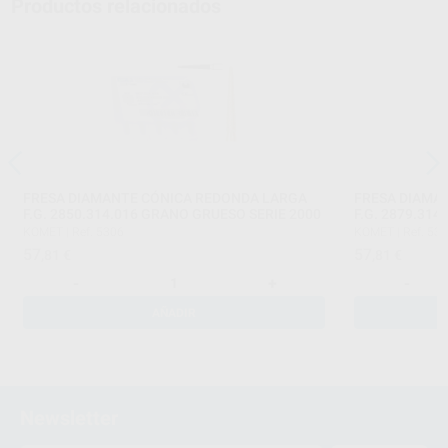
Productos relacionados
FRESA DIAMANTE CÓNICA REDONDA LARGA
FRESA DIAMA
F.G. 2850.314.016 GRANO GRUESO SERIE 2000
F.G. 2879.31
KOMET
|
Ref. 5306
KOMET
|
Ref. 53
57
57
,81
€
,81
€
-
+
-
AÑADIR
Newsletter