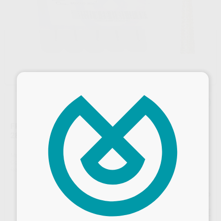
×
FRESA DIAMANTE CÓNICA PUNTIAGUDA F.G.
2858.314.014 GRANO GRUESO SERIE 2000
Marca
KOMET
Contenido
5 unidades
Ref. Proclinic
5305
Ref. fabricante
005174
Precio web
57
Desbloquea todas tus ventajas
,81
€
60,85 €