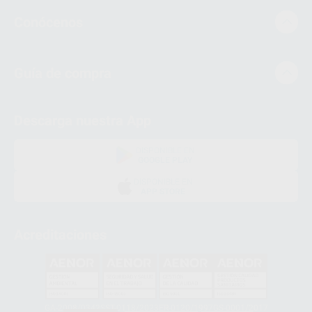
Conócenos
Guía de compra
Descarga nuestra App
DISPONIBLE EN
GOOGLE PLAY
DISPONIBLE EN
APP STORE
Acreditaciones
GA-2008/0342
SST-0118/2023
ER-0120/1997
GS-0001/2017