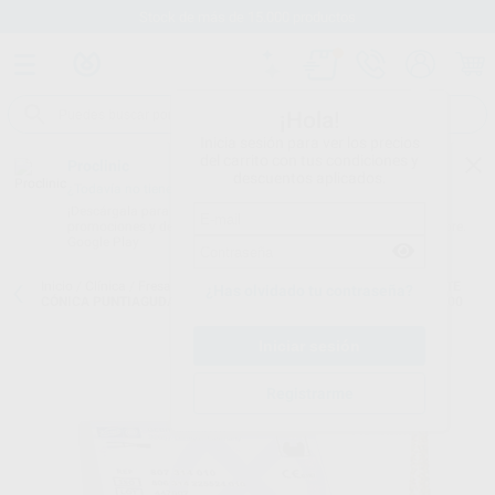
Stock de más de 15.000 productos
¡Hola!
Inicia sesión para ver los precios
del carrito con tus condiciones y
Proclinic
descuentos aplicados.
¿Todavía no tienes nuestra App?
¡Descárgala para ser siempre el primero en conocer nuestras
promociones y descuentos! Disponible en Google Play o App Store.
Google Play
Inicio
/
Clínica
/
Fresas
/
Fresas diamante turbina
/
FRESA DIAMANTE
¿Has olvidado tu contraseña?
CÓNICA PUNTIAGUDA F.G. 2858.314.014 GRANO GRUESO SERIE 2000
Registrarme