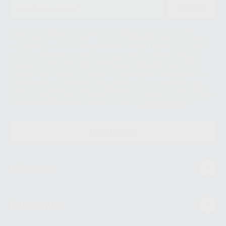
ENVIAR
Le informamos de que el Responsable del tratamiento de sus Datos
Personales es Proclinic S.A.U.. La Finalidad del tratamiento de sus Datos
Personales es el envío de información comercial. La legitimación para el
envío de la información comercial es su consentimiento prestado. Sus
datos únicamente serán cedidos a empresas vinculadas con Proclinic
S.A.U. que comercialicen productos similares del sector odontológico,
siempre bajo su consentimiento y no habrás cesión internacional de sus
Datos Personales. Podrá ejercitar los derechos de acceso, rectificación,
supresión, limitación y/o oposición al tratamiento de datos, entre otros, a
través de lopd@proclinic.es. Si desea conocer información adicional sobre
el tratamiento de datos personales, acceda a:
Protección de datos
CONTACTO
Mi cuenta
Estudiantes