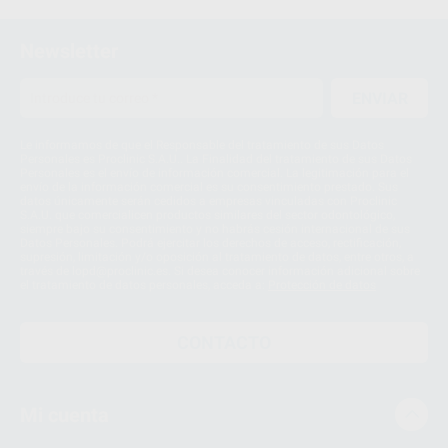
1
Newsletter
ENVIAR
Le informamos de que el Responsable del tratamiento de sus Datos
Personales es Proclinic S.A.U.. La Finalidad del tratamiento de sus Datos
Personales es el envío de información comercial. La legitimación para el
envío de la información comercial es su consentimiento prestado. Sus
datos únicamente serán cedidos a empresas vinculadas con Proclinic
S.A.U. que comercialicen productos similares del sector odontológico,
siempre bajo su consentimiento y no habrás cesión internacional de sus
Datos Personales. Podrá ejercitar los derechos de acceso, rectificación,
supresión, limitación y/o oposición al tratamiento de datos, entre otros, a
través de lopd@proclinic.es. Si desea conocer información adicional sobre
el tratamiento de datos personales, acceda a:
Protección de datos
CONTACTO
Mi cuenta