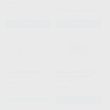
INIBSA
|
Ref. 82194
51
,19
€
93,07 €
75
,52
€
Sin descuentos adicionales
-
+
-
+
AÑADIR
AÑADIR
AGUJAS MONOPROTECT
JERINGA PRESTOJECT HK
PLEGABLE 3 GANCHOS
INIBSA
|
Ref. Grupo
INIBSA
|
Ref. 58312
17
,73
€
155
,83
€
-
+
SELECCIONAR REFERENCIA
AÑADIR