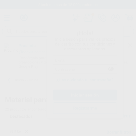
Stock de más de 15.000 productos
¡Hola!
Inicia sesión para ver los precios
del carrito con tus condiciones y
Proclinic
descuentos aplicados.
¿Todavía no tienes nuestra App?
¡Descárgala para ser siempre el primero en conocer nuestras
promociones y descuentos! Disponible en Google Play o App Store.
Google Play
¿Has olvidado tu contraseña?
Inicio
/
Clínica
Material para clínicas dentales
Registrarme
22
productos encontrados
Filtrar
INIBSA
Borrar filtros