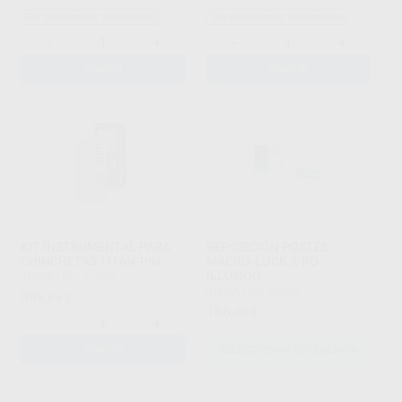
Sin descuentos adicionales
Sin descuentos adicionales
-
+
-
+
AÑADIR
AÑADIR
KIT INSTRUMENTAL PARA
REPOSICIÓN POSTES
CHINCHETAS TITAN-PIN
MACRO-LOCK X-RO
ILLUSION
INIBSA
|
Ref. 67355
INIBSA
|
Ref. Grupo
596
,84
€
166
,48
€
-
+
AÑADIR
SELECCIONAR REFERENCIA