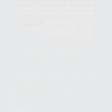
GA-2008/0342
SST-0118/2023
ER-0120/1997
GS-0001/2017
HCO-0060/2023
Clínica
Laboratorio
900 393 939
900 800 880
Whatsapp
665 533 087
Los servicios de WhatsApp Business son proporcionados por WhatsApp
Ireland Limited (WhatsApp Ireland). La información que controla WhatsApp
Ireland puede ser transferida a WhatsApp LLC y a Facebook Inc.. Dicha
Transferencia Internacional de Datos ofrece garantías adecuadas al
basarse en la Cláusula Contractual Tipo para la transferencia de datos
personales a terceros países. Puede ampliar la información en el siguiente
enlace:
WhatsApp Business Data Transfer Addendum
.
Síguenos