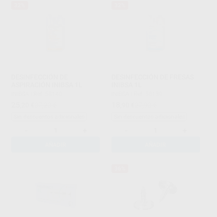
32%
32%
DESINFECCIÓN DE
DESINFECCIÓN DE FRESAS
ASPIRACIÓN INIBSA 1L
INIBSA 1L
INIBSA
|
Ref. 58140
INIBSA
|
Ref. 58139
25
18
,20
€
37,23 €
,90
€
27,93 €
Sin descuentos adicionales
Sin descuentos adicionales
-
+
-
+
AÑADIR
AÑADIR
36%