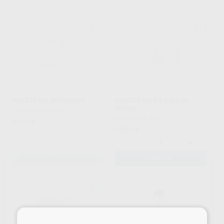
ANESTESIA ARTINIBSA
ANESTESIA XILONIBSA
SPRAY
INIBSA
|
Ref. Grupo
INIBSA
|
Ref. 5814
46
,01
€
38
,68
€
-
+
SELECCIONAR REFERENCIA
AÑADIR
×