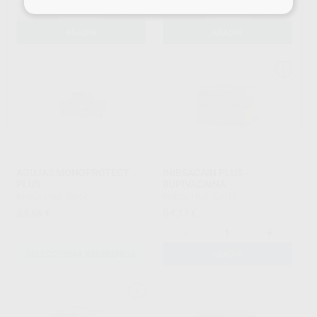
-
+
-
+
AÑADIR
AÑADIR
AGUJAS MONOPROTECT
INIBSACAIN PLUS -
PLUS
BUPIVACAINA
INIBSA
|
Ref. Grupo
INIBSA
|
Ref. 82014
24
64
,66
€
,17
€
-
+
SELECCIONAR REFERENCIA
AÑADIR