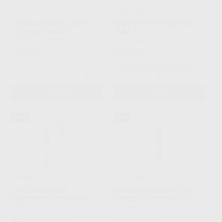
¡Novedad!
JERINGA PRESTOJECT FL
CHINCHETAS TITAN-PIN
AUTOASPIRANTE
3MM
INIBSA
|
Ref. 58311
INIBSA
|
Ref. 67352
155
59
,83
€
,08
€
91,86 €
Sin descuentos adicionales
-
+
-
+
AÑADIR
AÑADIR
36%
36%
¡Novedad!
¡Novedad!
APLICADOR PARA
BROCA HELICOIDAL PARA
CHINCHETAS TITAN-PIN
CHINCHETAS TITAN-PIN
INIBSA
|
Ref. 67353
INIBSA
|
Ref. 67354
223
39
,47
€
347,50 €
,93
€
62,09 €