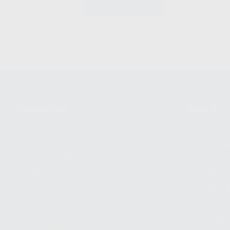
-
+
-
AÑADIR
Conócenos
Guía de 
¿Quiénes somos?
Cómo com
Nuestros
Seguimien
compromisos
pedido
Responsabilidad
Devolucio
Social Corporativa
Métodos d
Canal ético
Envío
Código ético
Símbolos 
Sostenibilidad