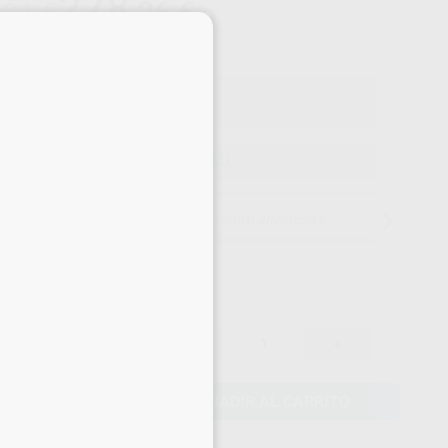
278
,26
€
,91 €
×
Precio con IVA incluido 336,69 €
ELEGIR CANTIDAD
15 días para cambiar de opinión salvo anestesias
292,91 €
-
+
278,26 €
AÑADIR AL CARRITO