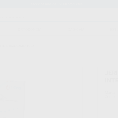
Stock de más de 15.000 productos
ORTODONCIA
CAD/CAM
EST
T IL INTRALIGAMENTOSA
JER
INT
Marca
Conteni