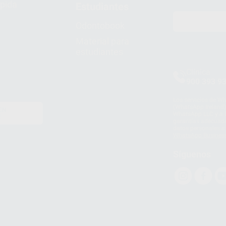
pida
Estudiantes
Odontobook
Material para
estudiantes
Clínica
900 393 9
Los servicios de W
(WhatsApp Ireland)
EN
WhatsApp LLC y a F
E
garantías adecuadas
datos personales a 
WhatsApp Busines
Síguenos