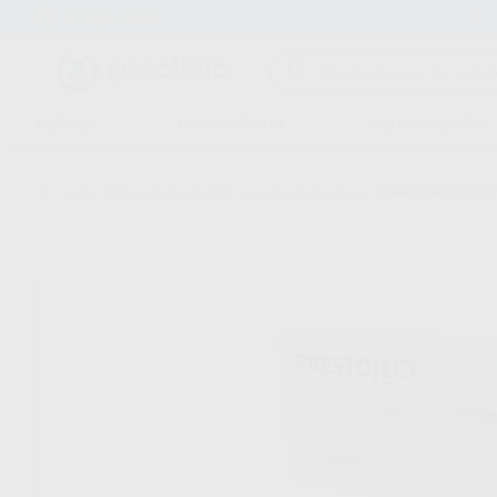
Entrega en 24h
15 días para cambiar de opinión
CLÍNICA
LABORATORIO
EQUIPAMIENTO
Inicio
/
Clínica
/
Instrumental
/
Jeringas de anestesia
/
JERINGA PRESTOJEC