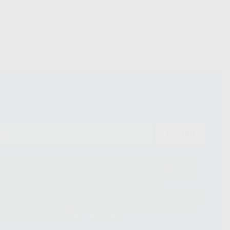
ENVIAR
ue el Responsable del tratamiento de sus Datos Personales es Proclinic
d del tratamiento de sus Datos Personales es el envío de información
imación para el envío de la información comercial es su consentimiento
s únicamente serán cedidos a empresas vinculadas con Proclinic S.A.U.
roductos similares del sector odontológico, siempre bajo su
 habrás cesión internacional de sus Datos Personales. Podrá ejercitar los
 rectificación, supresión, limitación y/o oposición al tratamiento de datos,
és de lopd@proclinic.es. Si desea conocer información adicional sobre el
os personales, acceda a:
Protección de datos