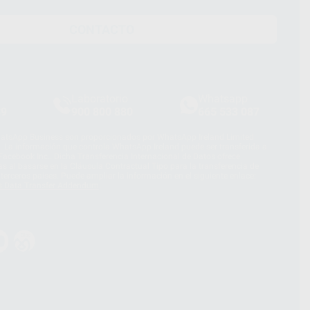
CONTACTO
Laboratorio
Whatsapp
39
900 800 880
665 533 087
hatsApp Business son proporcionados por WhatsApp Ireland Limited
. La información que controla WhatsApp Ireland puede ser transferida a
acebook Inc.. Dicha Transferencia Internacional de Datos ofrece
 al basarse en la Cláusula Contractual Tipo para la transferencia de
terceros países. Puede ampliar la información en el siguiente enlace:
s Data Transfer Addendum
.