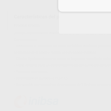
Inicia 
Características del producto
Proclinic informa:
Jeringa especialmente diseñada para la administración de aneste
Características:
- Administra la anestesia en dosis de 0,05ml mediante pulsaci
anestésico en el tejido y facilita una inyección indolora.
- Cilindro fijado mediante un cierre de bayoneta sencillo de utiliza
- Triple ventana para un control óptimo del consumo del cartuch
- Protector anti-rotura​
- Esterilizable en autoclave (134° C)​
- Compatible con cartuchos de anestesia de 1,8ml con émbolo p