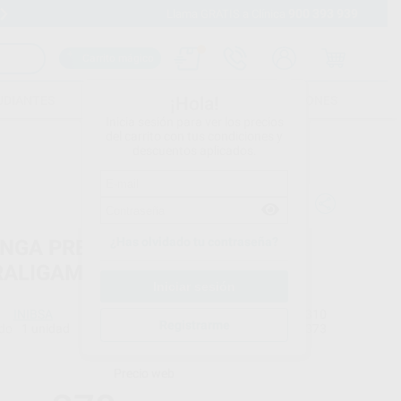
900 393 939
Envíos gratuitos desde 110€
Llama GRATIS a Clínica
Carrito mágico
UDIANTES
FOLLETOS
FORMACIONES
¡Hola!
Inicia sesión para ver los precios
del carrito con tus condiciones y
descuentos aplicados.
¿Has olvidado tu contraseña?
INGA PRESTOJECT IL
RALIGAMENTOSA
INIBSA
Ref. Proclinic
58310
Registrarme
do
1 unidad
Ref. fabricante
5373
Precio web