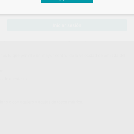
sesión
para disfrutar de todos tus
descuentos y condiciones esp
¡Iniciar sesión!
sia local mediante la técnica intra ligamentosa​.
ones lo que permite un mayor control de la velocidad de entrada del
r​
o de anestesia​
lano o con agujero y agujas de rosca métrica.