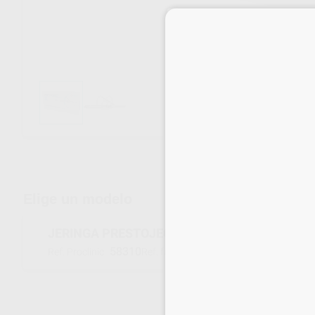
Envíos gratuitos desde 110€
Elige un modelo
JERINGA PRESTOJECT IL INTRALIGAMENTOS
58310
5373
Ref. Proclinic
Ref. fabricante