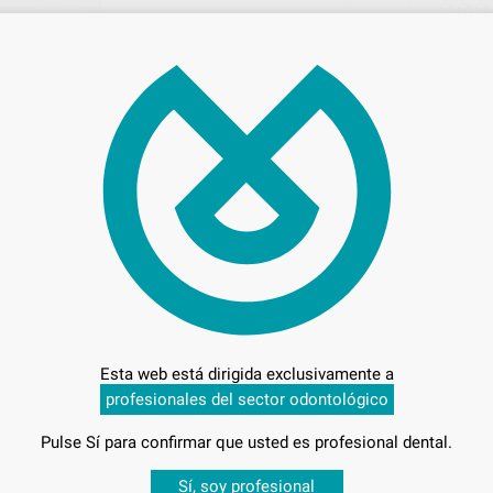
292
Entrega en 24h
A
Esta web está dirigida exclusivamente a
profesionales del sector odontológico
Pulse Sí para confirmar que usted es profesional dental.
Desbloquea todas tus ventajas
Sí, soy profesional