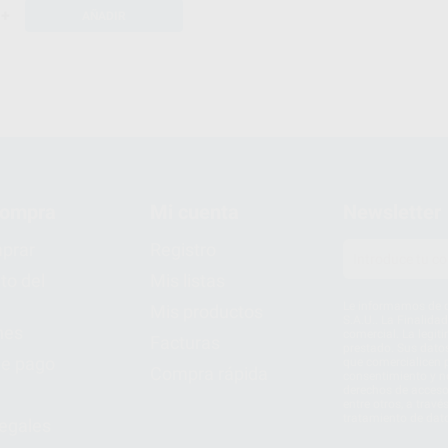
+
AÑADIR
compra
Mi cuenta
Newsletter
prar
Registro
to del
Mis listas
Le informamos de q
Mis productos
S.A.U.. La Finalida
nes
comercial. La legit
Facturas
prestado. Sus dato
e pago
que comercialicen p
Compra rápida
consentimiento y no
derechos de acceso,
entre otros, a trav
tratamiento de dat
legales