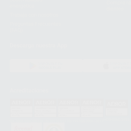
Compra rá
energética
dientes
Trabaja con nosotros
Preguntas Frecuentes
(FAQ)
Descarga nuestra App
DISPONIBLE EN
DISPONIBLE 
GOOGLE PLAY
APP STOR
Acreditaciones
HCO-0060/2023
GA-2008/0342
SST-0118/2023
ER-0120/1997
GS-0001/2017