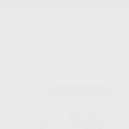
Stock de más de 15.000 productos
¡Hola!
Inicia sesión para ver los precios
del carrito con tus condiciones y
Proclinic
descuentos aplicados.
¿Todavía no tienes nuestra App?
¡Descárgala para ser siempre el primero en conocer nuestras
promociones y descuentos! Disponible en Google Play o App Store.
Google Play
Inicio
/
Clínica
/
Biomateriales y suturas
/
Membranas:accesorios
/
¿Has olvidado tu contraseña?
CHINCHETAS TITAN-PIN 3MM
Registrarme