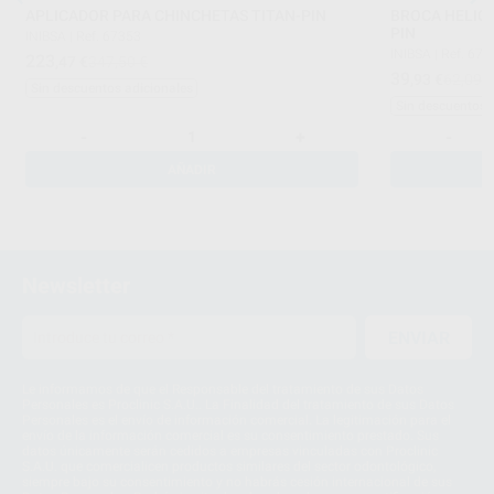
APLICADOR PARA CHINCHETAS TITAN-PIN
BROCA HELICO
PIN
INIBSA
|
Ref. 67353
INIBSA
|
Ref. 673
223
,47
€
347,50 €
39
,93
€
62,09 
Sin descuentos adicionales
Sin descuentos 
-
+
-
AÑADIR
Newsletter
ENVIAR
Le informamos de que el Responsable del tratamiento de sus Datos
Personales es Proclinic S.A.U.. La Finalidad del tratamiento de sus Datos
Personales es el envío de información comercial. La legitimación para el
envío de la información comercial es su consentimiento prestado. Sus
datos únicamente serán cedidos a empresas vinculadas con Proclinic
S.A.U. que comercialicen productos similares del sector odontológico,
siempre bajo su consentimiento y no habrás cesión internacional de sus