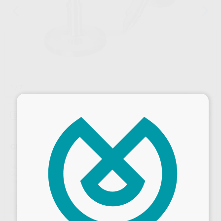
1
/ 2
×
Sin descuentos adicionales
¡Novedad!
CHINCHETAS TITAN-PIN 3MM
Marca
INIBSA
Contenido
5 unidades
Ref. Proclinic
67352
Ref. fabricante
5500
Oferta
59,08 €
Comprando
1 unidad
te ahorras el
36%