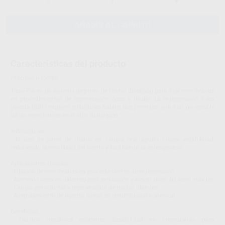
-
+
AÑADIR AL CARRITO
Características del producto
Proclinic informa:
Titan-Pin es un sistema de pines de titanio diseñado para fijar membranas
en procedimientos de regeneración ósea y tisular. La regeneración ósea
guiada (GBR) requiere soluciones fiables que permitan una fijación estable
de las membranas en el sitio quirúrgico.
Indicaciones:
- El uso de pines de titanio en cirugía oral aporta mayor estabilidad,
reduciendo la movilidad del injerto y facilitando la osteogénesis.
Aplicaciones clínicas:
- Fijación de membranas en procedimientos de regeneración.
- Aumento óseo en defectos post-extracción y elevaciones del seno maxilar.
- Cirugía periodontal y regeneración de tejidos blandos.
- Aseguramiento de injertos óseos en reconstrucción alveolar.
Beneficios:
- Fijación mecánica excelente: Estabilidad en membranas para