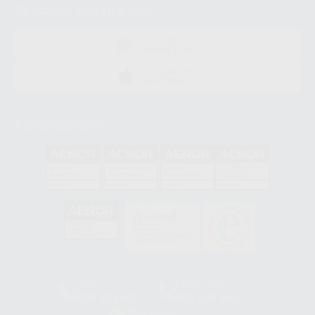
Descarga nuestra App
DISPONIBLE EN
GOOGLE PLAY
DISPONIBLE EN
APP STORE
Acreditaciones
GA-2008/0342
SST-0118/2023
ER-0120/1997
GS-0001/2017
HCO-0060/2023
Clínica
Laboratorio
900 393 939
900 800 880
Whatsapp