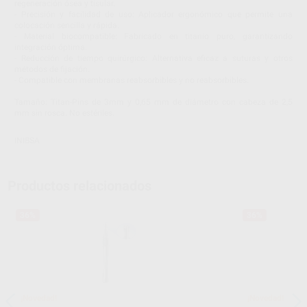
regeneración ósea y tisular.
- Precisión y facilidad de uso: Aplicador ergonómico que permite una
colocación sencilla y rápida.
- Material biocompatible: Fabricado en titanio puro, garantizando
integración óptima.
- Reducción de tiempo quirúrgico: Alternativa eficaz a suturas y otros
métodos de fijación.
- Compatible con membranas reabsorbibles y no reabsorbibles.
Tamaño: Titan-Pins de 3mm y 0,65 mm de diámetro con cabeza de 2,5
mm sin rosca. No estériles.
INIBSA
Productos relacionados
36%
36%
¡Novedad!
¡Novedad!