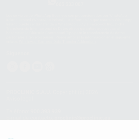
665 533 087
Los servicios de WhatsApp Business son proporcionados por WhatsApp
Ireland Limited (WhatsApp Ireland). La información que controla WhatsApp
Ireland puede ser transferida a WhatsApp LLC y a Facebook Inc.. Dicha
Transferencia Internacional de Datos ofrece garantías adecuadas al
basarse en la Cláusula Contractual Tipo para la transferencia de datos
personales a terceros países. Puede ampliar la información en el siguiente
enlace:
WhatsApp Business Data Transfer Addendum
.
Síguenos
PROCLINIC S.A.U.
Copyright (c) 2026
Aviso legal
Teléfono:
900 393 939
E-mail de contacto:
proclinic@proclinic.es
Condiciones Generales de Contratación
y
Política
de privacidad