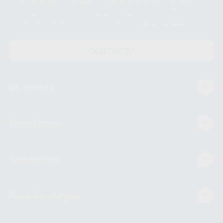
Datos Personales. Podrá ejercitar los derechos de acceso, rectificación,
supresión, limitación y/o oposición al tratamiento de datos, entre otros, a
través de lopd@proclinic.es. Si desea conocer información adicional sobre
el tratamiento de datos personales, acceda a:
Protección de datos
CONTACTO
Mi cuenta
Estudiantes
Conócenos
Guía de compra