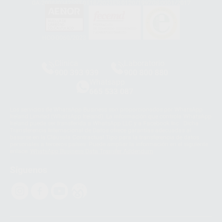
GA-2008/0342
SST-0118/2023
ER-0120/1997
GS-0001/2017
HCO-0060/2023
Clínica
Laboratorio
900 393 939
900 800 880
Whatsapp
665 533 087
Los servicios de WhatsApp Business son proporcionados por WhatsApp
Ireland Limited (WhatsApp Ireland). La información que controla WhatsApp
Ireland puede ser transferida a WhatsApp LLC y a Facebook Inc.. Dicha
Transferencia Internacional de Datos ofrece garantías adecuadas al
basarse en la Cláusula Contractual Tipo para la transferencia de datos
personales a terceros países. Puede ampliar la información en el siguiente
enlace:
WhatsApp Business Data Transfer Addendum
.
Síguenos