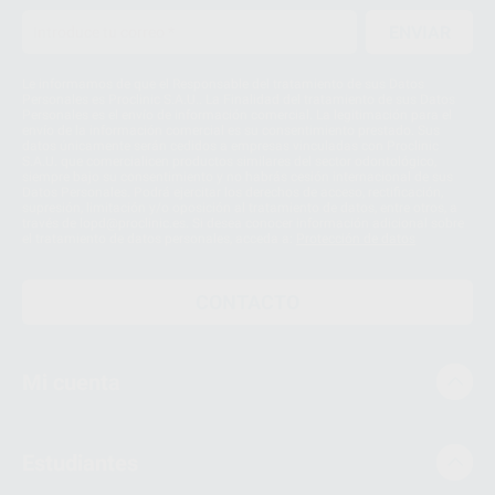
ENVIAR
Le informamos de que el Responsable del tratamiento de sus Datos
Personales es Proclinic S.A.U.. La Finalidad del tratamiento de sus Datos
Personales es el envío de información comercial. La legitimación para el
envío de la información comercial es su consentimiento prestado. Sus
datos únicamente serán cedidos a empresas vinculadas con Proclinic
S.A.U. que comercialicen productos similares del sector odontológico,
siempre bajo su consentimiento y no habrás cesión internacional de sus
Datos Personales. Podrá ejercitar los derechos de acceso, rectificación,
supresión, limitación y/o oposición al tratamiento de datos, entre otros, a
través de lopd@proclinic.es. Si desea conocer información adicional sobre
el tratamiento de datos personales, acceda a:
Protección de datos
CONTACTO
Mi cuenta
Estudiantes