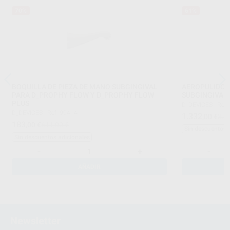
70%
61%
BOQUILLA DE PIEZA DE MANO SUBGINGIVAL
AEROPULIDOR
PARA D_PROPHY FLOW Y D_PROPHY FLOW
SUBGINGIVAL
PLUS
D_DEVICES
|
Ref.
D_DEVICES
|
Ref. 99414
1.332
,00
€
3.4
183
,00
€
611,00 €
Sin descuentos 
Sin descuentos adicionales
-
+
-
AÑADIR
Newsletter