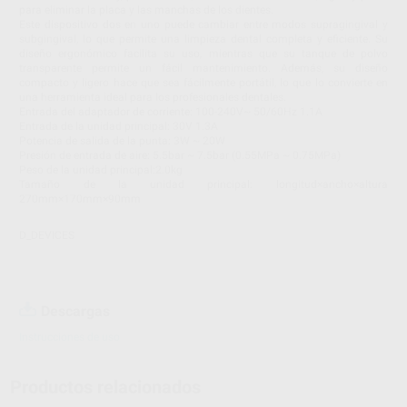
para eliminar la placa y las manchas de los dientes.
Este dispositivo dos en uno puede cambiar entre modos supragingival y
subgingival, lo que permite una limpieza dental completa y eficiente. Su
diseño ergonómico facilita su uso, mientras que su tanque de polvo
transparente permite un fácil mantenimiento. Además, su diseño
compacto y ligero hace que sea fácilmente portátil, lo que lo convierte en
una herramienta ideal para los profesionales dentales.
Entrada del adaptador de corriente: 100-240V~ 50/60Hz 1.1A
Entrada de la unidad principal: 30V 1.3A
Potencia de salida de la punta: 3W ~ 20W
Presión de entrada de aire: 5.5bar ~ 7.5bar (0.55MPa ~ 0.75MPa)
Peso de la unidad principal:2.0kg
Tamaño de la unidad principal: longitud×ancho×altura
270mm×170mm×90mm
D_DEVICES
Descargas
Instrucciones de uso
Productos relacionados