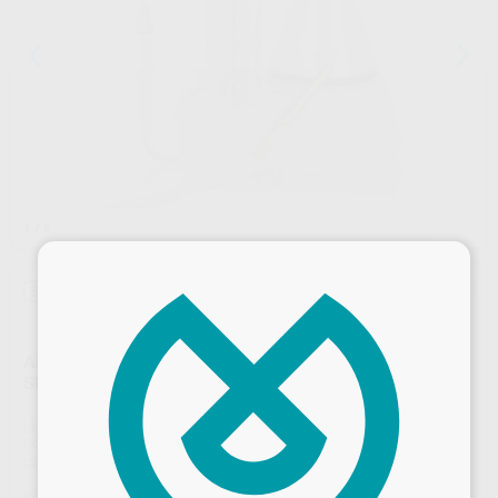
1
/ 6
×
Sin descuentos adicionales
APARATO COMBINADO AEROPULIDOR SUPRA Y
SUBGINGIVAL + SCALER D_PROPHY FLOW PLUS
Marca
D_DEVICES
Contenido
Unidad principal D_PROPHY FLOW PLUS.
Pieza de mano aeropulidor subgingival y supragingival.
Ref. Proclinic
25620