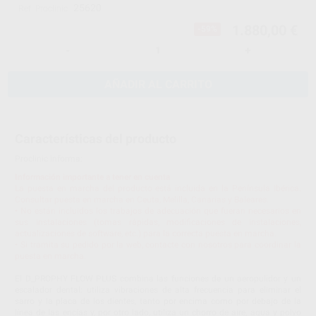
25620
Ref. Proclinic
1.880,00 €
-59%
-
+
AÑADIR AL CARRITO
Características del producto
Proclinic informa:
Información importante a tener en cuenta
La puesta en marcha del producto está incluida en la Península Ibérica.
Consultar puesta en marcha en Ceuta, Melilla, Canarias y Baleares.
• No están incluidos los trabajos de adecuación que fueran necesarios en
sus instalaciones (tomas rápidas, modificaciones de instalaciones,
actualizaciones de software, etc.) para la correcta puesta en marcha.
• Si tramita su pedido por la web, contacte con nosotros para coordinar la
puesta en marcha.
El D_PROPHY FLOW PLUS combina las funciones de un aeropulidor y un
escalador dental: utiliza vibraciones de alta frecuencia para eliminar el
sarro y la placa de los dientes, tanto por encima como por debajo de la
línea de las encías y, por otro lado, utiliza un chorro de aire, agua y polvo