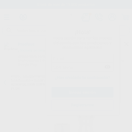
Stock de más de 15.000 productos
¡Hola!
Inicia sesión para ver los precios
del carrito con tus condiciones y
Proclinic
descuentos aplicados.
¿Todavía no tienes nuestra App?
¡Descárgala para ser siempre el primero en conocer nuestras
promociones y descuentos! Disponible en Google Play o App Store.
Google Play
Inicio
/
Equipamiento
/
Profilaxis
/
Combinado aeropulidor de
¿Has olvidado tu contraseña?
bicarbonato + scaler ultrasonidos
/
APARATO COMBINADO
AEROPULIDOR SUPRA Y SUBGINGIVAL + SCALER D_PROPHY FLOW
PLUS
Registrarme