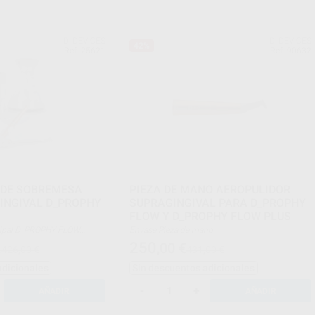
D_DEVICES
D_DEVICES
42%
Ref. 25621
Ref. 90632
 DE SOBREMESA
PIEZA DE MANO AEROPULIDOR
INGIVAL D_PROPHY
SUPRAGINGIVAL PARA D_PROPHY
FLOW Y D_PROPHY FLOW PLUS
principal D_PROPHY FLOW.
Envase Pieza de mano.
ulidor subgingival y
250
,00
€
.426,00 €
431,00 €
adicionales
Sin descuentos adicionales
-
+
AÑADIR
AÑADIR