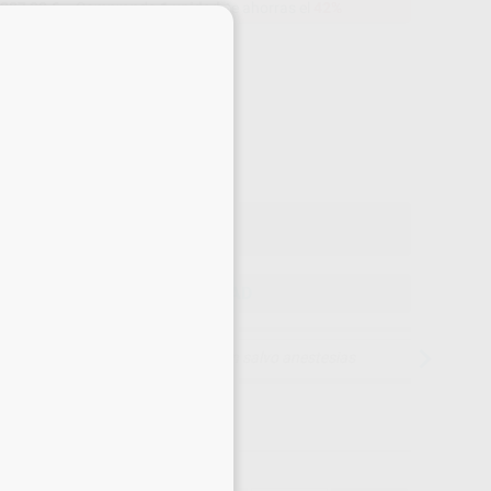
287,00 €
Comprando
1 unidad
te ahorras el
42%
×
Precio web
-42%
¡Mejor oferta!
287
,00
€
,00 €
Precio con IVA incluido 347,27 €
ELEGIR CANTIDAD
15 días para cambiar de opinión salvo anestesias