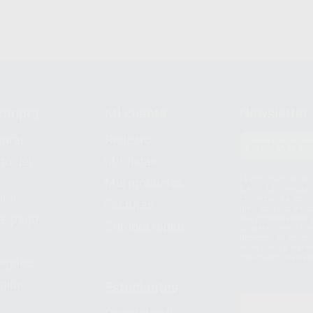
compra
Mi cuenta
Newsletter
prar
Registro
to del
Mis listas
Le informamos de q
Mis productos
S.A.U.. La Finalida
nes
comercial. La legit
Facturas
prestado. Sus dato
e pago
que comercialicen p
Compra rápida
consentimiento y no
derechos de acceso,
entre otros, a trav
tratamiento de dat
legales
pida
Estudiantes