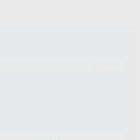
ENVIAR
ue el Responsable del tratamiento de sus Datos Personales es Proclinic
d del tratamiento de sus Datos Personales es el envío de información
imación para el envío de la información comercial es su consentimiento
s únicamente serán cedidos a empresas vinculadas con Proclinic S.A.U.
roductos similares del sector odontológico, siempre bajo su
 habrás cesión internacional de sus Datos Personales. Podrá ejercitar los
 rectificación, supresión, limitación y/o oposición al tratamiento de datos,
és de lopd@proclinic.es. Si desea conocer información adicional sobre el
os personales, acceda a:
Protección de datos
CONTACTO