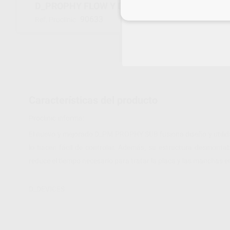
D_PROPHY FLOW Y D_PROPHY FLOW PLUS
Inicia 
90633
Ref. Proclinic
Características del producto
Proclinic informa:
El nuevo y mejorado D_PM PROPHY SUB fusiona diseño y utilida
lo hacen fácil de controlar. Además, su estructura desmontab
reduce el tiempo necesario para tratar la placa y las manchas en
D_DEVICES