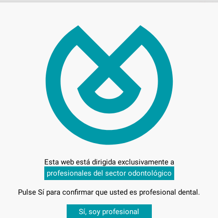
Oferta
494
Entrega en 24h
Esta web está dirigida exclusivamente a
profesionales del sector odontológico
Pulse Sí para confirmar que usted es profesional dental.
Desbloquea todas tus ventajas
Sí, soy profesional
 PARA