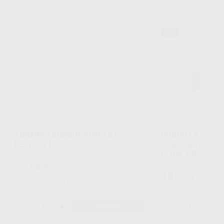
D_DEVICES
70%
Ref. 83288
TOBERAS SUBGINGIVALES D-
BOQUILLA DE PI
DEVICES 10U
SUBGINGIVAL P
FLOW Y D_PROP
Envase 10 Unidades
Envase 1 Unidad
66
,64
€
69,97 €
183
,00
€
611,00
Sin descuentos adicionales
Sin descuentos adi
-
+
-
+
AÑADIR