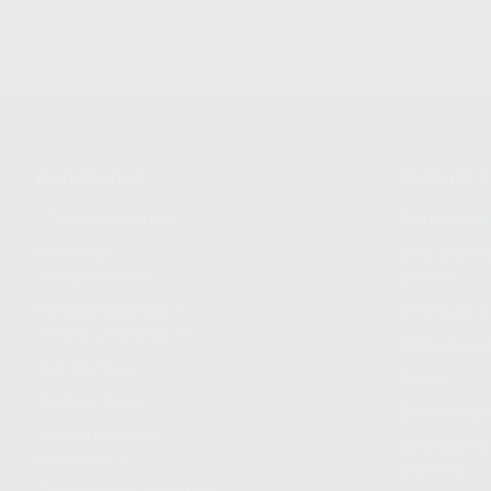
-1 Inserto G1
-1 Inserto G4
Llave Torque.
Llave Endo.
Conócenos
Guía de 
¿Quiénes somos?
Cómo com
Nuestros
Seguimien
compromisos
pedido
Responsabilidad
Devolucio
Social Corporativa
Métodos d
Canal ético
Envío
Código ético
Símbolos 
Sostenibilidad
Compra rá
energética
dientes