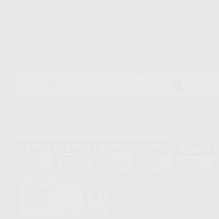
Trabaja con nosotros
Preguntas Frecuentes
(FAQ)
Descarga nuestra App
DISPONIBLE EN
DISPONIBLE 
GOOGLE PLAY
APP STOR
Acreditaciones
HCO-0060/2023
GA-2008/0342
SST-0118/2023
ER-0120/1997
GS-0001/2017