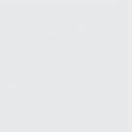
Laboratorio
Whatsapp
39
900 800 880
665 533 087
hatsApp Business son proporcionados por WhatsApp Ireland Limited
. La información que controla WhatsApp Ireland puede ser transferida a
acebook Inc.. Dicha Transferencia Internacional de Datos ofrece
 al basarse en la Cláusula Contractual Tipo para la transferencia de
terceros países. Puede ampliar la información en el siguiente enlace:
s Data Transfer Addendum
.