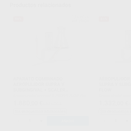
Productos relacionados
D_DEVICES
59%
61%
Ref. 25620
APARATO COMBINADO
AEROPULIDOR
AEROPULIDOR SUPRA Y
SUPRA Y SUBG
SUBGINGIVAL + SCALER
FLOW
D_PROPHY FLOW PLUS
Envase Unidad principal D_PROPHY FLOW PLUS.
Envase Unidad 
Pieza de mano aeropulidor subgingival y
Pieza de mano aerop
1.880
1.332
,00
€
,00
€
4.571,00 €
3
supragingival.
supragingival.
Polvo de profilaxis.
Polvo de profilaxis.
Sin descuentos adicionales
Sin descuentos 
Pieza de mano de ultrasonidos.
6 puntas de ultrasonidos:
-2 Insertos P1
-
+
-
+
AÑADIR
-1 Inserto P3
-1 Inserto P8