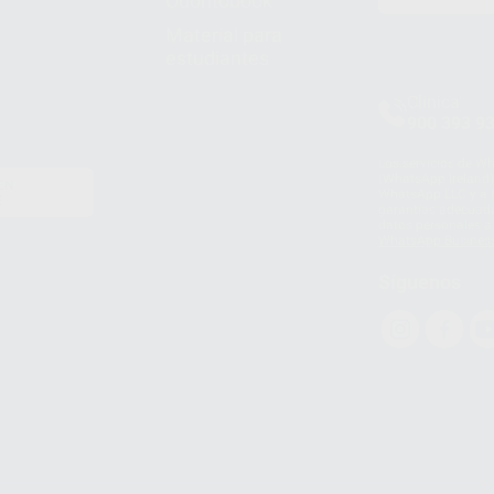
Odontobook
Material para
estudiantes
Clínica
900 393 9
Los servicios de W
(WhatsApp Ireland)
EN
WhatsApp LLC y a F
E
garantías adecuadas
datos personales a 
WhatsApp Busines
Síguenos