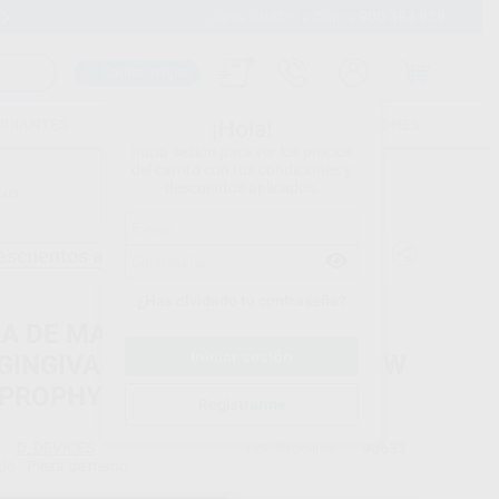
900 393 939
Envíos gratuitos desde 110€
Llama GRATIS a Clínica
Carrito mágico
UDIANTES
FOLLETOS
FORMACIONES
¡Hola!
Inicia sesión para ver los precios
del carrito con tus condiciones y
descuentos aplicados.
LUS
escuentos adicionales
¿Has olvidado tu contraseña?
ZA DE MANO AEROPULIDOR
GINGIVAL PARA D_PROPHY FLOW
_PROPHY FLOW PLUS
Registrarme
D_DEVICES
Ref. Proclinic
90633
do
Pieza de mano.