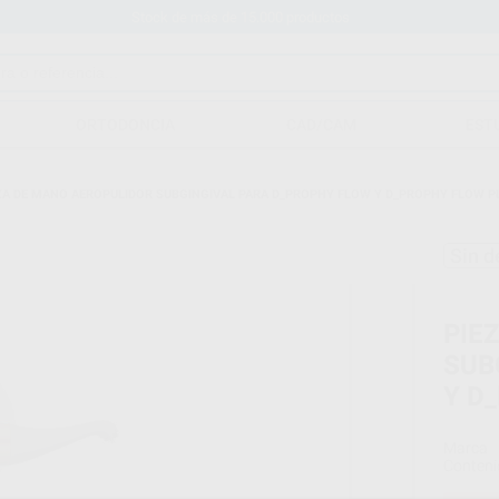
Stock de más de 15.000 productos
ORTODONCIA
CAD/CAM
EST
ZA DE MANO AEROPULIDOR SUBGINGIVAL PARA D_PROPHY FLOW Y D_PROPHY FLOW P
Sin d
PIE
SUB
Y D
Marca
Conteni