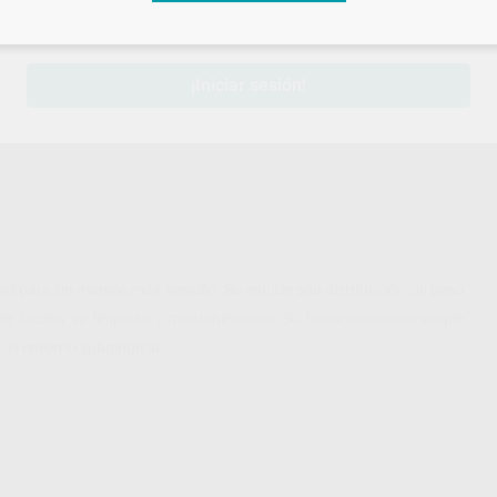
-
sesión
para disfrutar de todos tus
descuentos y condiciones esp
¡Iniciar sesión!
d para un manejo más sencillo. Su equilibrada distribución de peso
le facilita su limpieza y mantenimiento. Su funcionamiento simple
 el entorno subgingival.