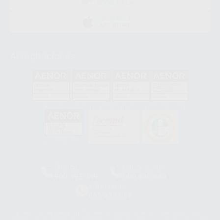
GOOGLE PLAY
DISPONIBLE EN
APP STORE
Acreditaciones
GA-2008/0342
SST-0118/2023
ER-0120/1997
GS-0001/2017
HCO-0060/2023
Clínica
Laboratorio
900 393 939
900 800 880
Whatsapp
665 533 087
Los servicios de WhatsApp Business son proporcionados por WhatsApp
Ireland Limited (WhatsApp Ireland). La información que controla WhatsApp