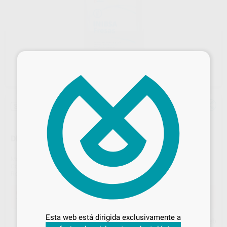
×
Sin descuentos adicionales
DESINFECCIÓN DE FRESAS INIBSA 1L
Marca
INIBSA
Contenido
1 litro
Ref. Proclinic
58139
Ref. fabricante
5495
Desbloquea todas tus ventajas
Oferta
18,90 €
Comprando
1 unidad
te ahorras el
32%
Inicia sesión
para disfrutar de todos
Esta web está dirigida exclusivamente a
tus
descuentos y condiciones
Precio web