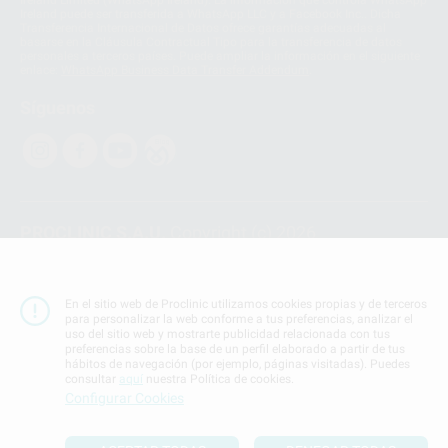
Ireland puede ser transferida a WhatsApp LLC y a Facebook Inc.. Dicha
Transferencia Internacional de Datos ofrece garantías adecuadas al
basarse en la Cláusula Contractual Tipo para la transferencia de datos
personales a terceros países. Puede ampliar la información en el siguiente
enlace:
WhatsApp Business Data Transfer Addendum
.
Síguenos
PROCLINIC S.A.U.
Copyright (c) 2026
Aviso legal
Teléfono:
900 393 939
En el sitio web de Proclinic utilizamos cookies propias y de terceros
E-mail de contacto:
proclinic@proclinic.es
para personalizar la web conforme a tus preferencias, analizar el
uso del sitio web y mostrarte publicidad relacionada con tus
preferencias sobre la base de un perfil elaborado a partir de tus
Condiciones Generales de Contratación
y
Política
hábitos de navegación (por ejemplo, páginas visitadas). Puedes
de privacidad
consultar
aquí
nuestra Política de cookies.
Información Corporativa
Configurar Cookies
Política de Cookies