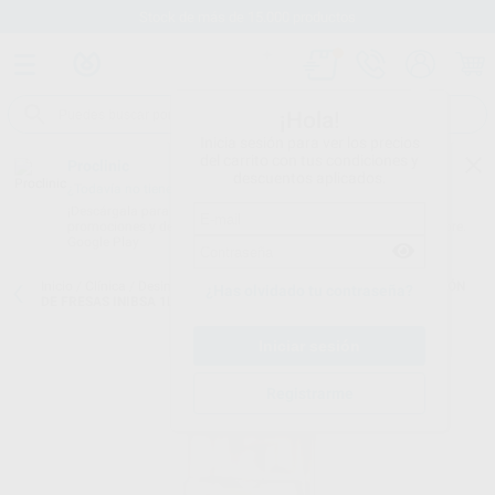
Stock de más de 15.000 productos
¡Hola!
Inicia sesión para ver los precios
del carrito con tus condiciones y
Proclinic
descuentos aplicados.
¿Todavía no tienes nuestra App?
¡Descárgala para ser siempre el primero en conocer nuestras
promociones y descuentos! Disponible en Google Play o App Store.
Google Play
Inicio
/
Clínica
/
Desinfección
/
Desinfección de fresas
/
DESINFECCIÓN
¿Has olvidado tu contraseña?
DE FRESAS INIBSA 1L
Registrarme