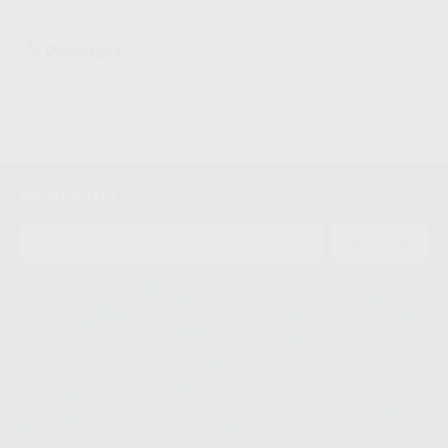
Descargas
Hojas de seguridad
Archivo 1
Newsletter
ENVIAR
Le informamos de que el Responsable del tratamiento de sus Datos
Personales es Proclinic S.A.U.. La Finalidad del tratamiento de sus Datos
Personales es el envío de información comercial. La legitimación para el
envío de la información comercial es su consentimiento prestado. Sus
datos únicamente serán cedidos a empresas vinculadas con Proclinic
S.A.U. que comercialicen productos similares del sector odontológico,
siempre bajo su consentimiento y no habrás cesión internacional de sus
Datos Personales. Podrá ejercitar los derechos de acceso, rectificación,
supresión, limitación y/o oposición al tratamiento de datos, entre otros, a
través de lopd@proclinic.es. Si desea conocer información adicional sobre
el tratamiento de datos personales, acceda a:
Protección de datos