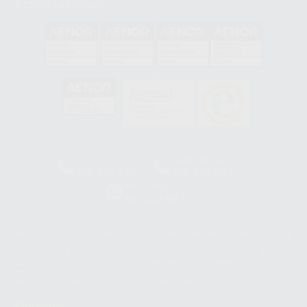
Acreditaciones
GA-2008/0342
SST-0118/2023
ER-0120/1997
GS-0001/2017
HCO-0060/2023
Clínica
Laboratorio
900 393 939
900 800 880
Whatsapp
665 533 087
Los servicios de WhatsApp Business son proporcionados por WhatsApp
Ireland Limited (WhatsApp Ireland). La información que controla WhatsApp
Ireland puede ser transferida a WhatsApp LLC y a Facebook Inc.. Dicha
Transferencia Internacional de Datos ofrece garantías adecuadas al
basarse en la Cláusula Contractual Tipo para la transferencia de datos
personales a terceros países. Puede ampliar la información en el siguiente
enlace:
WhatsApp Business Data Transfer Addendum
.
Síguenos