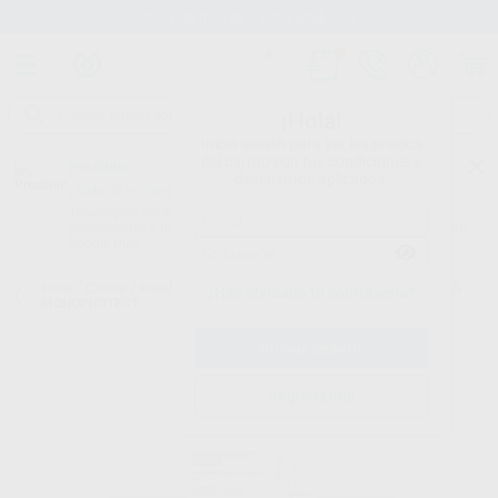
Stock de más de 15.000 productos
¡Hola!
Inicia sesión para ver los precios
del carrito con tus condiciones y
Proclinic
descuentos aplicados.
¿Todavía no tienes nuestra App?
¡Descárgala para ser siempre el primero en conocer nuestras
promociones y descuentos! Disponible en Google Play o App Store.
Google Play
Inicio
/
Clínica
/
Anestesias y agujas
/
Agujas cono plástico
/
AGUJAS
¿Has olvidado tu contraseña?
MONOPROTECT
Registrarme