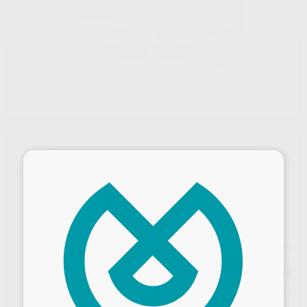
×
AGUJAS MONOPROTECT
Marca
INIBSA
Contenido
100 unidades
Precio web
17
,73
€
18,66 €
Precio con IVA incluido 21,45 €