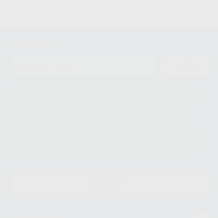
Newsletter
ENVIAR
Le informamos de que el Responsable del tratamiento de sus Datos
Personales es Proclinic S.A.U.. La Finalidad del tratamiento de sus Datos
Personales es el envío de información comercial. La legitimación para el
envío de la información comercial es su consentimiento prestado. Sus
datos únicamente serán cedidos a empresas vinculadas con Proclinic
S.A.U. que comercialicen productos similares del sector odontológico,
siempre bajo su consentimiento y no habrás cesión internacional de sus
Datos Personales. Podrá ejercitar los derechos de acceso, rectificación,
supresión, limitación y/o oposición al tratamiento de datos, entre otros, a
través de lopd@proclinic.es. Si desea conocer información adicional sobre
el tratamiento de datos personales, acceda a:
Protección de datos
CONTACTO