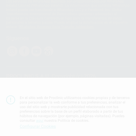
Los servicios de WhatsApp Business son proporcionados por WhatsApp
Ireland Limited (WhatsApp Ireland). La información que controla WhatsApp
Ireland puede ser transferida a WhatsApp LLC y a Facebook Inc.. Dicha
Transferencia Internacional de Datos ofrece garantías adecuadas al
basarse en la Cláusula Contractual Tipo para la transferencia de datos
personales a terceros países. Puede ampliar la información en el siguiente
enlace:
WhatsApp Business Data Transfer Addendum
.
Síguenos
PROCLINIC S.A.U.
Copyright (c) 2026
Aviso legal
Teléfono:
900 393 939
En el sitio web de Proclinic utilizamos cookies propias y de terceros
E-mail de contacto:
proclinic@proclinic.es
para personalizar la web conforme a tus preferencias, analizar el
uso del sitio web y mostrarte publicidad relacionada con tus
preferencias sobre la base de un perfil elaborado a partir de tus
Condiciones Generales de Contratación
y
Política
hábitos de navegación (por ejemplo, páginas visitadas). Puedes
de privacidad
consultar
aquí
nuestra Política de cookies.
Información Corporativa
Configurar Cookies
Política de Cookies