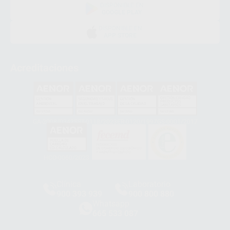
DISPONIBLE EN
GOOGLE PLAY
DISPONIBLE EN
APP STORE
Acreditaciones
GA-2008/0342
SST-0118/2023
ER-0120/1997
GS-0001/2017
HCO-0060/2023
Clínica
Laboratorio
900 393 939
900 800 880
Whatsapp
665 533 087