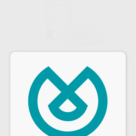
×
FREEPRINT MODEL T CLEAR BLUE UV
Marca
DETAX
Contenido
1000 gr.
Ref. Proclinic
H103439
Ref. fabricante
02332
Precio web
366
,49
€
385,78 €
Precio con IVA incluido 443,45 €