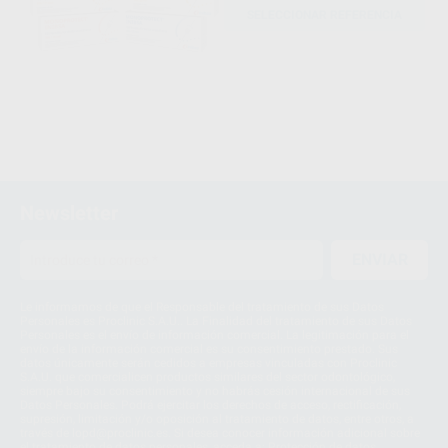
SELECCIONAR REFERENCIA
Newsletter
ENVIAR
Le informamos de que el Responsable del tratamiento de sus Datos
Personales es Proclinic S.A.U.. La Finalidad del tratamiento de sus Datos
Personales es el envío de información comercial. La legitimación para el
envío de la información comercial es su consentimiento prestado. Sus
datos únicamente serán cedidos a empresas vinculadas con Proclinic
S.A.U. que comercialicen productos similares del sector odontológico,
siempre bajo su consentimiento y no habrás cesión internacional de sus
Datos Personales. Podrá ejercitar los derechos de acceso, rectificación,
supresión, limitación y/o oposición al tratamiento de datos, entre otros, a
través de lopd@proclinic.es. Si desea conocer información adicional sobre
el tratamiento de datos personales, acceda a:
Protección de datos