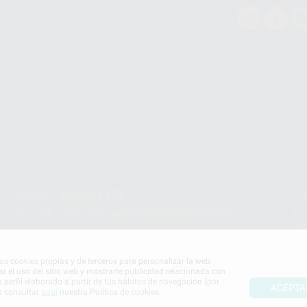
Teléfono:
900 393 939
Co
pr
E-mail de contacto:
proclinic@proclinic.es
In
Po
mos cookies propias y de terceros para personalizar la web
ar el uso del sitio web y mostrarte publicidad relacionada con
n perfil elaborado a partir de tus hábitos de navegación (por
ACEPTA
s consultar
aquí
nuestra Política de cookies.
S