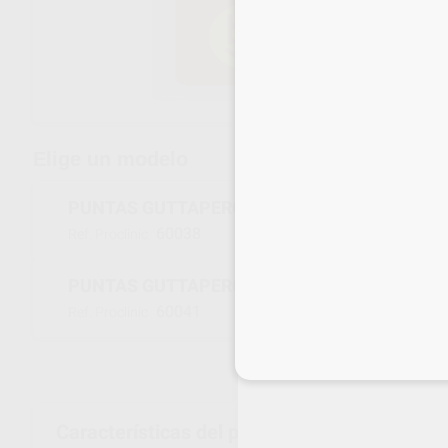
Envíos gratuitos desde 110€
Elige un modelo
PUNTAS GUTTAPERCHA ISO N.70
60038
Ref. Proclinic
PUNTAS GUTTAPERCHA ISO SURTIDO 45-80
60041
Ref. Proclinic
Inicia 
Características del producto