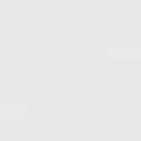
nes
comercial. La legit
Facturas
prestado. Sus dato
e pago
que comercialicen p
Compra rápida
consentimiento y no
derechos de acceso,
entre otros, a trav
tratamiento de dat
legales
pida
Estudiantes
Odontobook
Material para
estudiantes
Clínica
900 393 9
Los servicios de W
(WhatsApp Ireland)
EN
WhatsApp LLC y a F
E
garantías adecuadas
datos personales a 
WhatsApp Busines
Síguenos