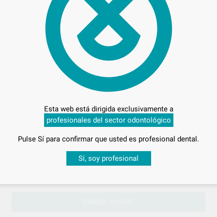
Entrega en 24h
Este producto ha sido sustituido po
Esta web está dirigida exclusivamente a
profesionales del sector odontológico
Pulse Sí para confirmar que usted es profesional dental.
Producto
Desbloquea todas tus ventajas
Sí, soy profesional
sesión
para disfrutar de todos tus
descuentos y condiciones esp
¡Iniciar sesión!