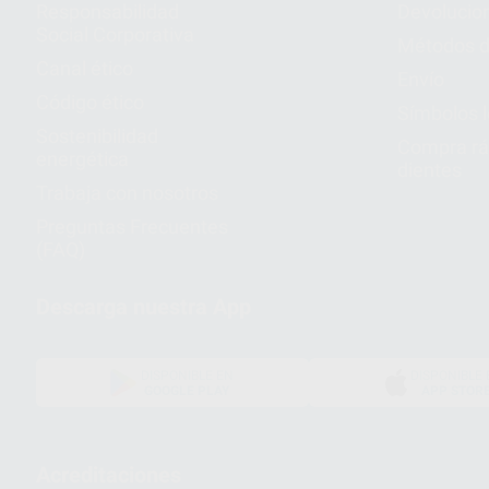
Responsabilidad
Devolucio
Social Corporativa
Métodos d
Canal ético
Envío
Código ético
Símbolos 
Sostenibilidad
Compra rá
energética
dientes
Trabaja con nosotros
Preguntas Frecuentes
(FAQ)
Descarga nuestra App
DISPONIBLE EN
DISPONIBLE 
GOOGLE PLAY
APP STOR
Acreditaciones