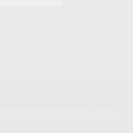
Ficha técnica
Hojas de seguridad
ENVIAR
ue el Responsable del tratamiento de sus Datos Personales es Proclinic
d del tratamiento de sus Datos Personales es el envío de información