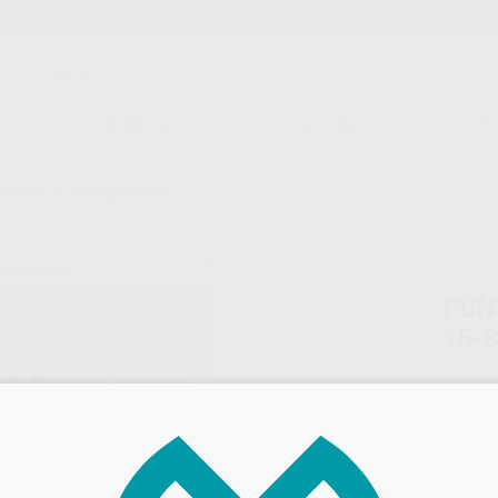
Stock de más de 15.000 productos
ORTODONCIA
CAD/CAM
EST
CHA ISO Nº 15-80 BESTDENT
PUN
15-
Marca
Conteni