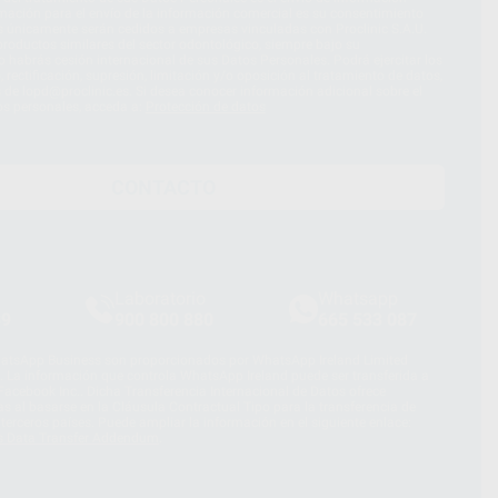
imación para el envío de la información comercial es su consentimiento
s únicamente serán cedidos a empresas vinculadas con Proclinic S.A.U.
roductos similares del sector odontológico, siempre bajo su
 habrás cesión internacional de sus Datos Personales. Podrá ejercitar los
 rectificación, supresión, limitación y/o oposición al tratamiento de datos,
és de lopd@proclinic.es. Si desea conocer información adicional sobre el
os personales, acceda a:
Protección de datos
CONTACTO
Laboratorio
Whatsapp
39
900 800 880
665 533 087
hatsApp Business son proporcionados por WhatsApp Ireland Limited
. La información que controla WhatsApp Ireland puede ser transferida a
acebook Inc.. Dicha Transferencia Internacional de Datos ofrece
 al basarse en la Cláusula Contractual Tipo para la transferencia de
terceros países. Puede ampliar la información en el siguiente enlace:
s Data Transfer Addendum
.