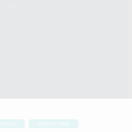
ndiciones Generales de Contratación
y
Política de
ivacidad
formación Corporativa
lítica de Cookies
R TODAS
DENEGAR TODAS
UBIR