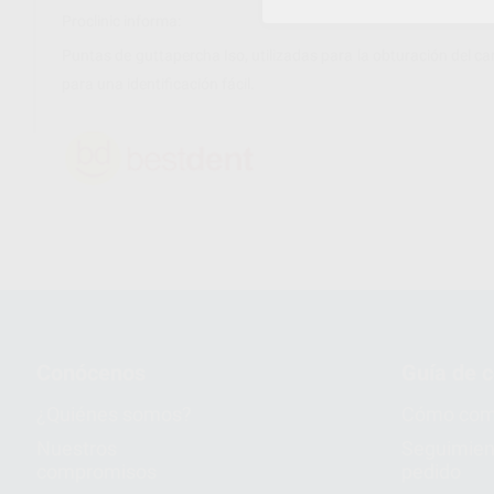
Proclinic informa:
Puntas de guttapercha Iso, utilizadas para la obturación del ca
para una identificación fácil.
Conócenos
Guía de 
¿Quiénes somos?
Cómo com
Nuestros
Seguimien
compromisos
pedido