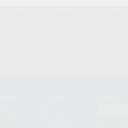
nal radicular en el tratamiento de endodoncia. Código de colores Iso
compra
Mi cuenta
Newsletter
prar
Registro
to del
Mis listas
Le informamos de q
Mis productos
S.A.U.. La Finalida