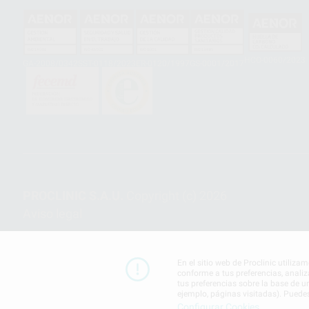
HCO-0060/2023
GA-2008/0342
SST-0118/2023
ER-0120/1997
GS-0001/2017
PROCLINIC S.A.U.
Copyright (c) 2026
Aviso legal
En el sitio web de Proclinic utiliza
conforme a tus preferencias, analiz
tus preferencias sobre la base de u
ejemplo, páginas visitadas). Puede
Configurar Cookies