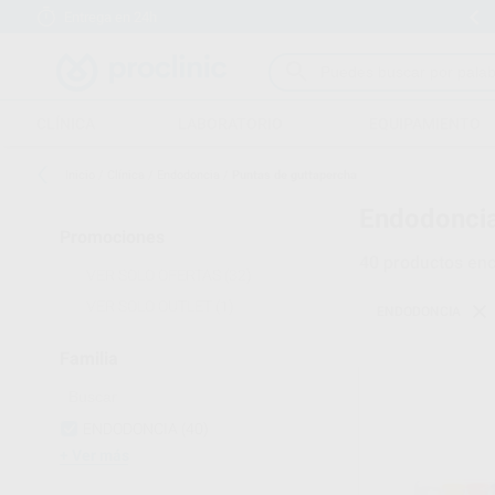
Entrega en 24h
15 días para cambiar de opinión
CLÍNICA
LABORATORIO
EQUIPAMIENTO
Inicio
/
Clínica
/
Endodoncia
/
Puntas de guttapercha
Endodoncia
Promociones
40
productos enc
VER SOLO OFERTAS
(32)
VER SOLO OUTLET
(1)
ENDODONCIA
Familia
ENDODONCIA
(40)
Ver más