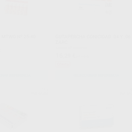
 MTWO Nº 25-40
GUTAPERCHA CONICIDAD .04 Y .06
ZARC
Envase 60 unidades
€
16
,29
€
24,78 €
Oferta
ONAR REFERENCIA
SELECCIONAR REFERENCIA
FKG
V
Ref. Grupo
Ref. Gr