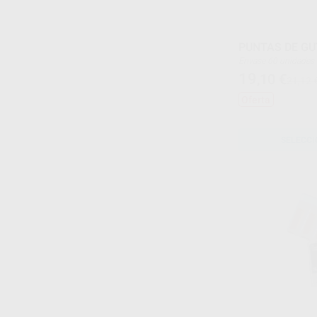
PUNTAS DE G
Envase 60 unidades
19
,10
€
21,12 
Oferta
SELECCI