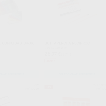
CONICIDAD .04-.06
GUTTAPERCHA RECIPROC
Caja 60 unidades
25
,97
€
28,71 €
€
Oferta
ONAR REFERENCIA
SELECCIONAR REFERENCIA
VDW
ZARC4E
34%
Ref. Grupo
Ref. Gr