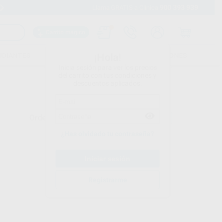
900 393 939
Envíos gratuitos desde 110€
Llama GRATIS a Clínica
Carrito mágico
UDIANTES
FOLLETOS
FORMACIONES
¡Hola!
Inicia sesión para ver los precios
del carrito con tus condiciones y
descuentos aplicados.
Ordenar por
¿Has olvidado tu contraseña?
Registrarme