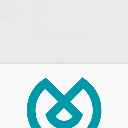
BESTDENT
Envase 60 unidades
12
,50
€
13,82 €
Oferta
SELECCIONAR REFERENCIA
BESTDENT
BESTD
65%
Ref. Grupo
Ref. Gr
UTTAPERCHA
PUNTAS DE GUTTAPERCHA ISO Nº
 Y 06. BESTDENT
15-80 BESTDENT