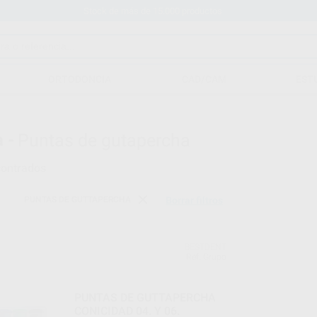
Stock de más de 15.000 productos
ORTODONCIA
CAD/CAM
EST
 -
Puntas de gutapercha
ontrados
PUNTAS DE GUTTAPERCHA
Borrar filtros
BESTDENT
Ref. Grupo
PUNTAS DE GUTTAPERCHA
CONICIDAD 04. Y 06.