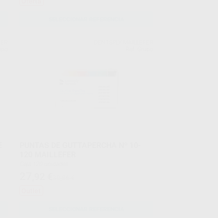
Oferta
SELECCIONAR REFERENCIA
FER
DENTSPLY MAILLEFER
upo
Ref. Grupo
E
PUNTAS DE GUTTAPERCHA Nº 10-
120 MAILLEFER
Caja 120 unidades
27
,92
€
30,86 €
Outlet
SELECCIONAR REFERENCIA