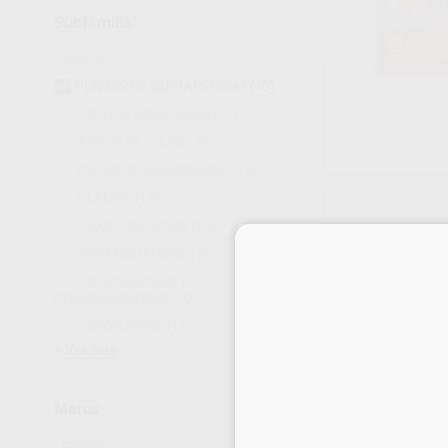
Subfamilia
PUNTAS DE GUTTAPERCHA
(40)
AGUJAS IRRIGACIÓN
(37)
ARCOS DE YOUNG
(9)
CAJAS DE ENDODONCIA
(15)
CLAMPS
(19)
DIQUES DE GOMA
(25)
ENSANCHADORES
(8)
ESPACIADORES Y
CONDENSADORES
(20)
ESPONJEROS
(14)
Ver más
Marca
PUNTAS DE G
CONICIDAD 04.