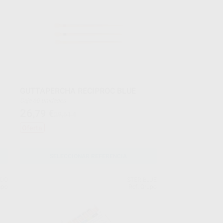
GUTTAPERCHA RECIPROC BLUE
Caja 60 unidades
26
,79
€
29,61 €
Oferta
SELECCIONAR REFERENCIA
NDO
STERIBLUE
upo
Ref. Grupo