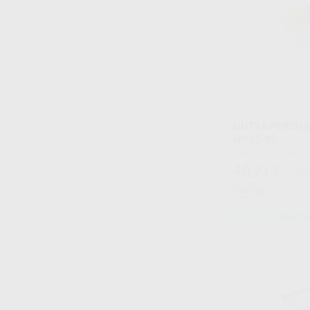
GUTTAPERCHA. 
Nº 15-90
Caja 120 unidades
40
,71
€
44,99 
Oferta
SELECCI