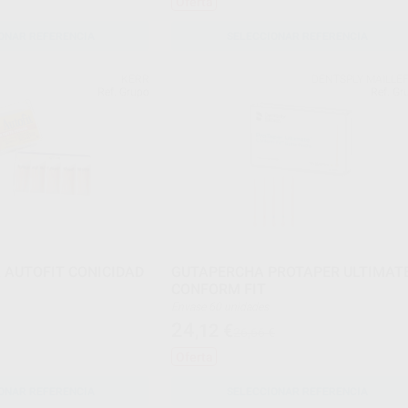
Oferta
ONAR REFERENCIA
SELECCIONAR REFERENCIA
KERR
DENTSPLY MAILLE
Ref. Grupo
Ref. Gr
 AUTOFIT CONICIDAD
GUTAPERCHA PROTAPER ULTIMAT
CONFORM FIT
Envase 60 unidades
24
,12
€
26,66 €
Oferta
ONAR REFERENCIA
SELECCIONAR REFERENCIA