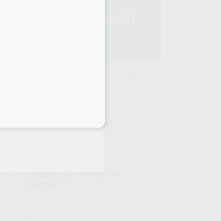
ENT
DENTSPLY MAILLEFER
upo
Ref. Grupo
eciales
5-
GUTTAPERCHA PROTAPER GOLD
CONFORM FIT
Caja 60 unidades
17
,63
€
23,98 €