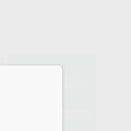
ENT
upo
×