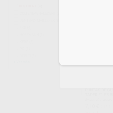
Envase 60 unidades
BESTDENT
(4)
12
,50
€
13,82 
COLTENE-WHALEDENT
(2)
Oferta
DENTSPLY MAILLEFER
(8)
SELECCI
FKG
(4)
HOFFMANN
(1)
42%
KERR
(5)
P.D.
(1)
ROEKO
(3)
Inicia 
Ver más
PUNTAS DE GU
TAPER F1-F5 
Envase 60 unidades
7
,10
€
12,18 €