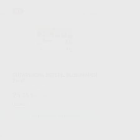
FER
ZARC4ENDO
34%
upo
Ref. Grupo
GUTAPERCHA ESTÉRIL BLUESHAPER
ZARC
Envase 60 unidades
25
,25
€
38,39 €
Oferta
SELECCIONAR REFERENCIA
DW
VDW
upo
Ref. Grupo