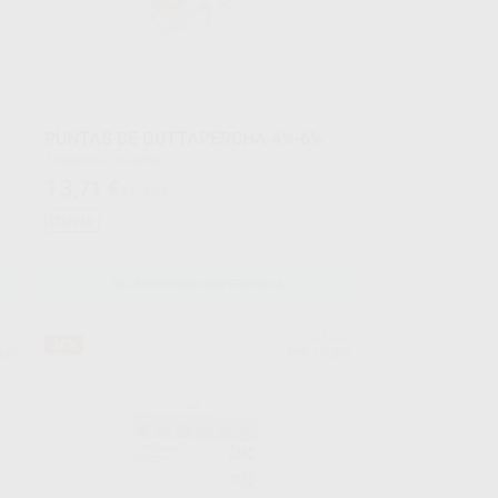
PUNTAS DE GUTTAPERCHA 4%-6%
Envase 60 unidades
13
,71
€
15,15 €
Oferta
SELECCIONAR REFERENCIA
DW
ZARC4ENDO
34%
upo
Ref. Grupo