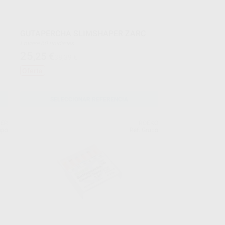
GUTAPERCHA SLIMSHAPER ZARC
Envase 60 unidades
25
,25
€
38,39 €
Oferta
SELECCIONAR REFERENCIA
FER
ROEKO
upo
Ref. Grupo