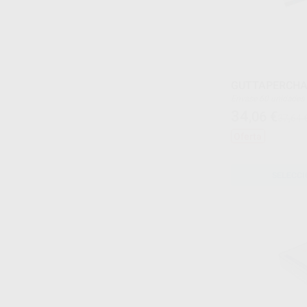
GUTTAPERCHA
Envase 60 unidades
34
,06
€
37,64 
Oferta
SELECCI