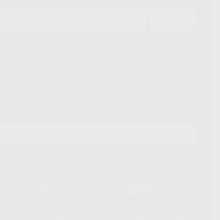
ENVIAR
ue el Responsable del tratamiento de sus Datos Personales es Proclinic
d del tratamiento de sus Datos Personales es el envío de información
imación para el envío de la información comercial es su consentimiento
s únicamente serán cedidos a empresas vinculadas con Proclinic S.A.U.
roductos similares del sector odontológico, siempre bajo su
 habrás cesión internacional de sus Datos Personales. Podrá ejercitar los
 rectificación, supresión, limitación y/o oposición al tratamiento de datos,
és de lopd@proclinic.es. Si desea conocer información adicional sobre el
os personales, acceda a:
Protección de datos
CONTACTO
Laboratorio
Whatsapp
39
900 800 880
665 533 087
hatsApp Business son proporcionados por WhatsApp Ireland Limited
. La información que controla WhatsApp Ireland puede ser transferida a