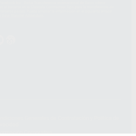
acebook Inc.. Dicha Transferencia Internacional de Datos ofrece
 al basarse en la Cláusula Contractual Tipo para la transferencia de
terceros países. Puede ampliar la información en el siguiente enlace:
s Data Transfer Addendum
.
ndiciones Generales de Contratación
y
Política de
ivacidad
formación Corporativa