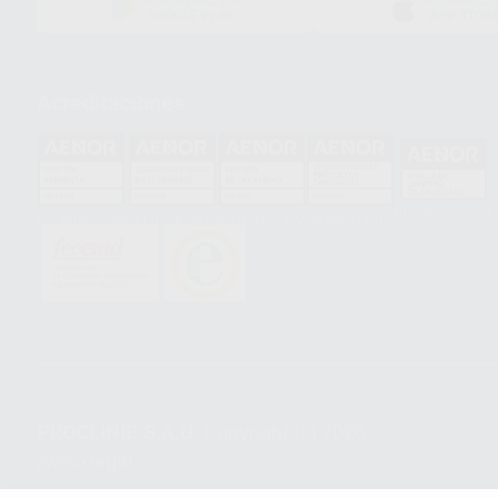
DISPONIBLE EN
DISPONIBLE 
GOOGLE PLAY
APP STOR
Acreditaciones
HCO-0060/2023
GA-2008/0342
SST-0118/2023
ER-0120/1997
GS-0001/2017
PROCLINIC S.A.U.
Copyright (c) 2026
Aviso legal