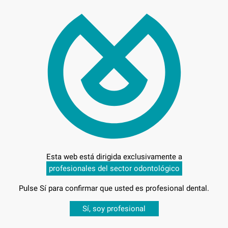
27,
Preci
Entrega en 24h
Esta web está dirigida exclusivamente a
profesionales del sector odontológico
Pulse Sí para confirmar que usted es profesional dental.
Desbloquea todas tus ventajas
A SMALL
Sí, soy profesional
sesión
para disfrutar de todos tus
descuentos y condiciones esp