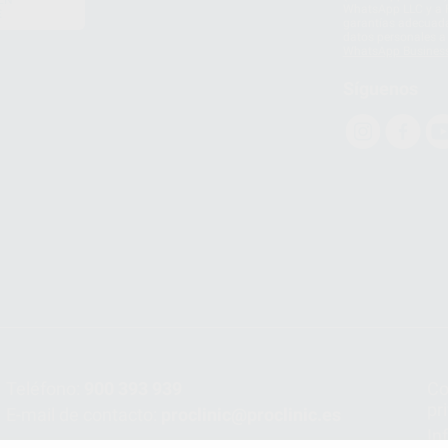
EN
WhatsApp LLC y a F
E
garantías adecuadas
datos personales a 
WhatsApp Busines
Síguenos
Teléfono:
900 393 939
Co
pr
E-mail de contacto:
proclinic@proclinic.es
In