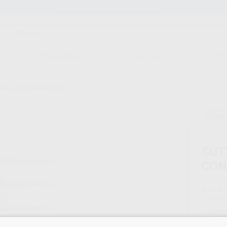
Stock de más de 15.000 productos
ORTODONCIA
CAD/CAM
EST
NE GOLD CONFORM FIT
Ofert
GUT
CON
Marca
Conteni
Oferta