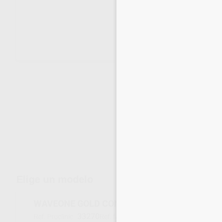
Envíos gratuitos desde 110€
Elige un modelo
WAVEONE GOLD CONFORM FIT GUTTAPERCH
33270
B00WGGPF00SML
Ref. Proclinic
Ref. fabricante
Inicia 