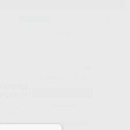
900 393 939
Envíos gratuitos desde 110€
Llama GRATIS a Clínica
Carrito mágico
UDIANTES
FOLLETOS
FORMACIONES
¡Hola!
Inicia sesión para ver los precios
del carrito con tus condiciones y
descuentos aplicados.
a
¿Has olvidado tu contraseña?
TAPERCHA WAVEONE GOLD
FORM FIT
Registrarme
DENTSPLY MAILLEFER
do
60 unidades
24,89 €
Comprando
1 unidad
te ahorras el
10%