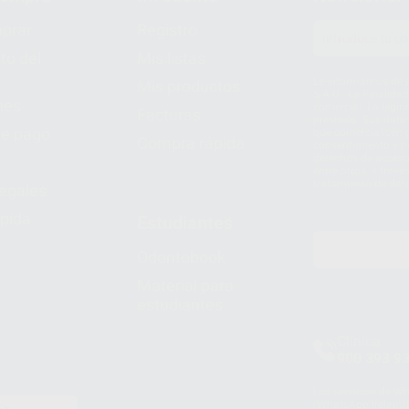
prar
Registro
to del
Mis listas
Le informamos de q
Mis productos
S.A.U.. La Finalida
nes
comercial. La legit
Facturas
prestado. Sus dato
e pago
que comercialicen p
Compra rápida
consentimiento y no
derechos de acceso,
entre otros, a trav
tratamiento de dat
legales
pida
Estudiantes
Odontobook
Material para
estudiantes
Clínica
900 393 9
Los servicios de W
(WhatsApp Ireland)