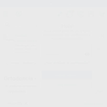
Stock de más de 15.000 productos
¡Hola!
Inicia sesión para ver los precios
del carrito con tus condiciones y
Proclinic
descuentos aplicados.
¿Todavía no tienes nuestra App?
¡Descárgala para ser siempre el primero en conocer nuestras
promociones y descuentos! Disponible en Google Play o App Store.
Google Play
¿Has olvidado tu contraseña?
Inicio
/
Ortodoncia
/
Brackets
Ortodoncia -
Brackets de ortodoncia - 5
Registrarme
153
productos encontrados
Filtrar
BRACKETS
Borrar filtros