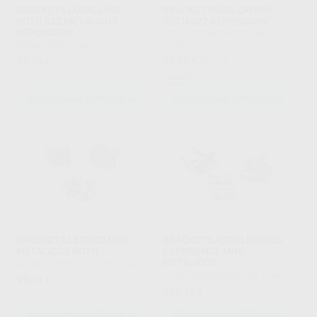
BRACKETS LOGIC LINE
BRACKET PURE-ZAFIRO
ROTH 022 METALICOS
ROTH 022 REPOSICION
REPOSICION
ORTHO TECHNOLOGY
|
Ref.
Grupo
LEONE
|
Ref. Grupo
48
34
,28
€
72,60 €
,19
€
Outlet
SELECCIONAR REFERENCIA
SELECCIONAR REFERENCIA
BRACKETS LEGEND MINI
BRACKETS AUTOLIGADOS
METÁLICOS ROTH
EXPERIENCE MINI
METÁLICOS
GC ORTHODONTICS
|
Ref. Grupo
GC ORTHODONTICS
|
Ref. Grupo
99
,74
€
320
,14
€
SELECCIONAR REFERENCIA
SELECCIONAR REFERENCIA