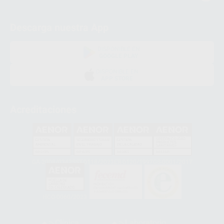
Descarga nuestra App
DISPONIBLE EN
GOOGLE PLAY
DISPONIBLE EN
APP STORE
Acreditaciones
GA-2008/0342
SST-0118/2023
ER-0120/1997
GS-0001/2017
HCO-0060/2023
Clínica
Laboratorio