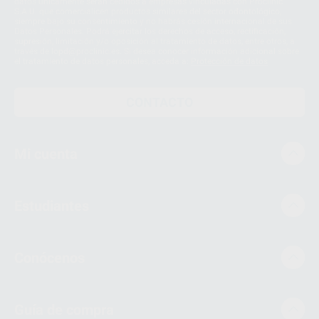
datos únicamente serán cedidos a empresas vinculadas con Proclinic
S.A.U. que comercialicen productos similares del sector odontológico,
siempre bajo su consentimiento y no habrás cesión internacional de sus
Datos Personales. Podrá ejercitar los derechos de acceso, rectificación,
supresión, limitación y/o oposición al tratamiento de datos, entre otros, a
través de lopd@proclinic.es. Si desea conocer información adicional sobre
el tratamiento de datos personales, acceda a:
Protección de datos
CONTACTO
Mi cuenta
Estudiantes
Conócenos
Guía de compra