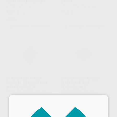
ROTH 018 REPOSICION
SMART
LEONE
|
Ref. Grupo
DENTAURUM
|
Ref. Grupo
15
77
,61
€
17,25 €
,37
€
Oferta
SELECCIONAR REFERENCIA
SELECCIONAR REFERENCIA
BRACKET CERAMICO
BRACKETS CERÁMICOS
PROCLINIC EXPERT MBT
GLAM ROTH .022
.018 REPOSICIÓN
REPOSICIONES
PROCLINIC EXPERT
|
Ref. Grupo
FORESTADENT
|
Ref. Grupo
43
37
,03
€
,80
€
×
SELECCIONAR REFERENCIA
SELECCIONAR REFERENCIA