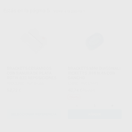
Estás en la página 5
Volver a la página 1
BRACKETS CERÁMICOS
BRACKETS MINI DIAGONALI
CON RANURA DE PLATA
RICKETTS .018 N.45 CON
ROTH .022 REPOSICIONES
GANCHO
PROCLINIC
|
Ref. Grupo
LEONE
|
Ref. L1441
52
40
,72
€
,74
€
45,02 €
Oferta
-
+
SELECCIONAR REFERENCIA
AÑADIR