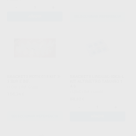
-
+
AÑADIR
SELECCIONAR REFERENCIA
BRACKETS ROTH 018 KIT 3-
BRACKETS LINGUAL-IDEA-L
3 SUP. E INF.
KIT ALTIMETRO TAMAÑO 1
A 6
LEONE
|
Ref. Grupo
LEONE
|
Ref. L14403
156
,74
€
88
,82
€
-
+
SELECCIONAR REFERENCIA
AÑADIR