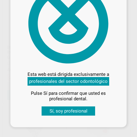
BRACKETS MINI DIAGONALI
BRACKETS LINGUALES
RICKETTS .018 N.35 CON
IDEA-L ARCOS LINGUALES
GANCHO
LEONE
|
Ref. Grupo
Desbloquea todas tus ventajas
LEONE
|
Ref. L1442
22
,51
€
40
,74
€
45,02 €
Inicia sesión
para disfrutar de todos
Esta web está dirigida exclusivamente a
tus
descuentos y condiciones
Oferta
profesionales del sector odontológico
especiales
-
+
Pulse Sí para confirmar que usted es
AÑADIR
SELECCIONAR REFERENCIA
¡Iniciar sesión!
profesional dental.
Sí, soy profesional