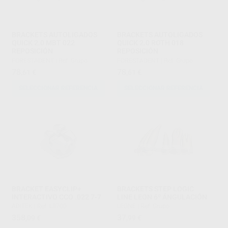
BRACKETS AUTOLIGADOS
BRACKETS AUTOLIGADOS
QUICK 2.0 MBT 022
QUICK 2.0 ROTH 018
REPOSICIÓN
REPOSICIÓN
FORESTADENT
|
Ref. Grupo
FORESTADENT
|
Ref. Grupo
78
78
,61
€
,61
€
SELECCIONAR REFERENCIA
SELECCIONAR REFERENCIA
BRACKET EASYCLIP+
BRACKETS STEP LOGIC
INTERACTIVO CCO .022 7-7
LINE LEON 6º ÁNGULACIÓN
ADITEK
|
Ref. L8700
LEONE
|
Ref. Grupo
358
37
,09
€
,99
€