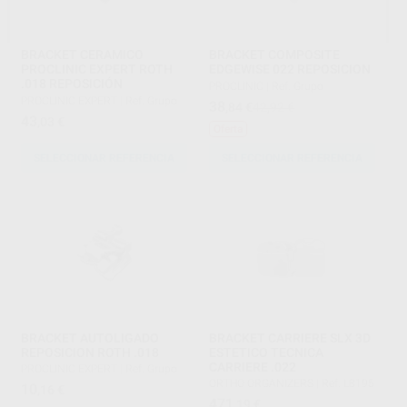
BRACKET CERAMICO
BRACKET COMPOSITE
PROCLINIC EXPERT ROTH
EDGEWISE 022 REPOSICION
.018 REPOSICIÓN
PROCLINIC
|
Ref. Grupo
PROCLINIC EXPERT
|
Ref. Grupo
38
,84
€
42,92 €
43
,03
€
Oferta
SELECCIONAR REFERENCIA
SELECCIONAR REFERENCIA
BRACKET AUTOLIGADO
BRACKET CARRIERE SLX 3D
REPOSICION ROTH .018
ESTETICO TECNICA
CARRIERE .022
PROCLINIC EXPERT
|
Ref. Grupo
ORTHO ORGANIZERS
|
Ref. L8195
10
,16
€
471
,19
€