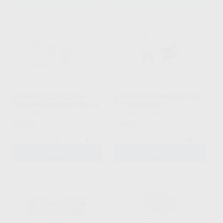
BRACKETS LOGIC LINE
020-195 UNITWIN ROTH 022
ROTH METALICOS 022 N.15
5-5 S/I GNCH 3
LEONE
|
Ref. L1760
SOLVENTUM
|
Ref. L9213
34
149
,19
€
,14
€
-
+
-
+
AÑADIR
AÑADIR