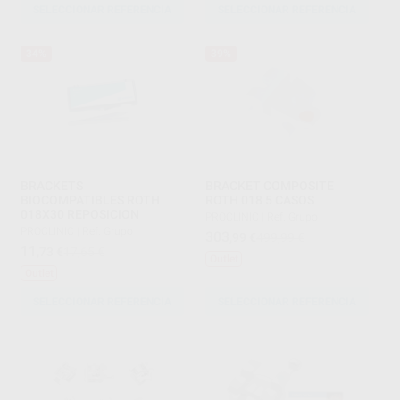
SELECCIONAR REFERENCIA
SELECCIONAR REFERENCIA
34%
39%
BRACKETS
BRACKET COMPOSITE
BIOCOMPATIBLES ROTH
ROTH 018 5 CASOS
018X30 REPOSICION
PROCLINIC
|
Ref. Grupo
PROCLINIC
|
Ref. Grupo
303
,99
€
499,99 €
11
,73
€
17,65 €
Outlet
Outlet
SELECCIONAR REFERENCIA
SELECCIONAR REFERENCIA