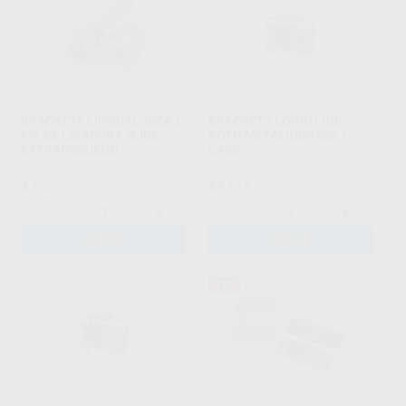
BRACKETS LINGUAL-IDEA-L
BRACKETS LOGIC LINE
KIT DE LIGADURA SLIDE
ROTH METALICOS 022 1
EXTRAPEQUEÑO
CASO
LEONE
|
Ref. L14404
LEONE
|
Ref. L1728
47
83
,60
€
,17
€
-
+
-
+
AÑADIR
AÑADIR
33%