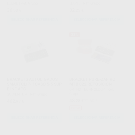
LEONE
|
Ref. Grupo
LEONE
|
Ref. Grupo
36
32
,53
€
,25
€
SELECCIONAR REFERENCIA
SELECCIONAR REFERENCIA
33%
BRACKETS AUTOLIGADOS
BRACKET PURE-ZAFIRO
SMARTCLIP- 1CASO 5-5 SUP
MTB 022 REPOSICION
E INF APC
ORTHO TECHNOLOGY
|
Ref.
Grupo
SOLVENTUM
|
Ref. Grupo
48
462
,28
€
72,60 €
,97
€
Outlet
SELECCIONAR REFERENCIA
SELECCIONAR REFERENCIA