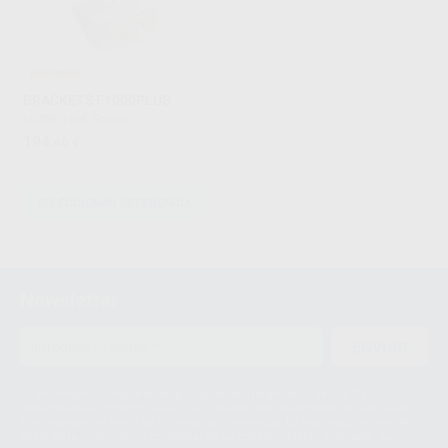
¡Novedad!
BRACKETS F1000PLUS
LEONE
|
Ref. Grupo
194
,46
€
SELECCIONAR REFERENCIA
3
4
Newsletter
5
ENVIAR
6
7
Le informamos de que el Responsable del tratamiento de sus Datos
Personales es Proclinic S.A.U.. La Finalidad del tratamiento de sus Datos
Personales es el envío de información comercial. La legitimación para el
envío de la información comercial es su consentimiento prestado. Sus