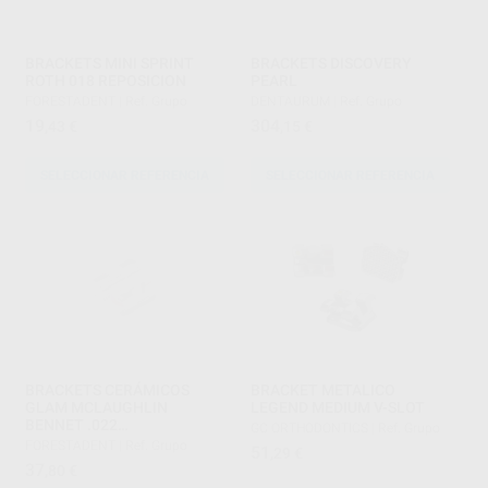
BRACKETS MINI SPRINT
BRACKETS DISCOVERY
ROTH 018 REPOSICION
PEARL
FORESTADENT
|
Ref. Grupo
DENTAURUM
|
Ref. Grupo
19
304
,43
€
,15
€
SELECCIONAR REFERENCIA
SELECCIONAR REFERENCIA
BRACKETS CERÁMICOS
BRACKET METALICO
GLAM MCLAUGHLIN
LEGEND MEDIUM V-SLOT
BENNET .022
GC ORTHODONTICS
|
Ref. Grupo
REPOSICIONES
FORESTADENT
|
Ref. Grupo
51
,29
€
37
,80
€