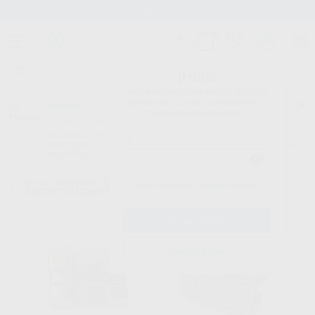
Envíos gratuitos desde 110€
¡Hola!
Inicia sesión para ver los precios
del carrito con tus condiciones y
Proclinic
descuentos aplicados.
¿Todavía no tienes nuestra App?
¡Descárgala para ser siempre el primero en conocer nuestras
promociones y descuentos! Disponible en Google Play o App Store.
Google Play
Inicio
/
Ortodoncia
/
Brackets
/
Brackets metálicos convencionales
/
¿Has olvidado tu contraseña?
BRACKETS LEGEND MINI METÁLICOS ROTH
Registrarme