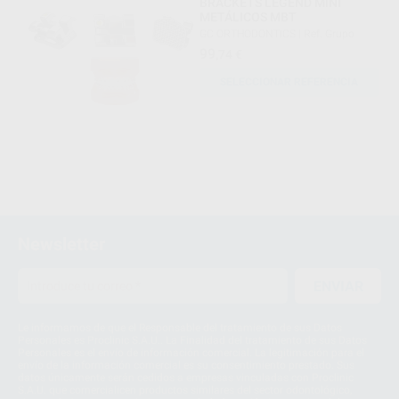
BRACKETS LEGEND MINI
METÁLICOS MBT
GC ORTHODONTICS
|
Ref. Grupo
99
,74
€
SELECCIONAR REFERENCIA
Newsletter
ENVIAR
Le informamos de que el Responsable del tratamiento de sus Datos
Personales es Proclinic S.A.U.. La Finalidad del tratamiento de sus Datos
Personales es el envío de información comercial. La legitimación para el
envío de la información comercial es su consentimiento prestado. Sus
datos únicamente serán cedidos a empresas vinculadas con Proclinic
S.A.U. que comercialicen productos similares del sector odontológico,