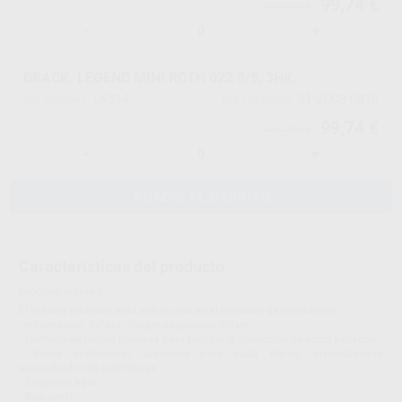
99,74 €
104,99 €
-
+
BRACK. LEGEND MINI ROTH 022 5/5, 3HK.
L9514
31-2CC3-0010
Ref. Proclinic
Ref. fabricante
99,74 €
104,99 €
-
+
AÑADIR AL CARRITO
Características del producto
Proclinic informa:
El bracket estándar más sofisticado en el mercado de ortodoncia:
- Información: In/ out -Torque-angulación-Offset.
- Enrtrada de ranura biselada para facilitar la insercción de arcos pesados.
- Bases anatómicas arenadas para cada diente, especialmente
ensanchados en premolares.
- Torque en base.
- Bajo perfil.