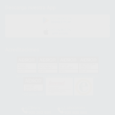
Descarga nuestra App
DISPONIBLE EN
GOOGLE PLAY
DISPONIBLE EN
APP STORE
Acreditaciones
GA-2008/0342
SST-0118/2023
ER-0120/1997
GS-0001/2017
HCO-0060/2023
Clínica
Laboratorio
900 393 939
900 800 880