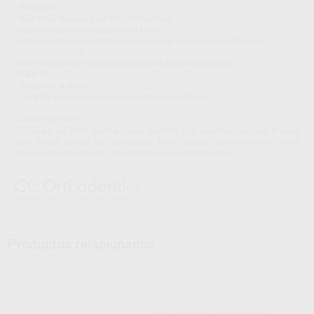
- Romboide.
- Alas redondeadas para más comodidad.
- Identificación Disto-gingival del calor.
- Marcado de linea vertical en el eje para el posicionamiento ideal.
Bracket romboidal.
- Grandes espacios bajo las aletas para facilitar la ligación.
- Perfil bajo.
- Torque en la base.
- La rejilla de la base asegura una retención óptima.
Códigos de color.
El código de color disto-gingival permite una identificación del bracket
para evitar errores de cementado. Para algunas prescripciones, estos
códigos de color pueden ser diferentes en los premolares.
Productos relacionados