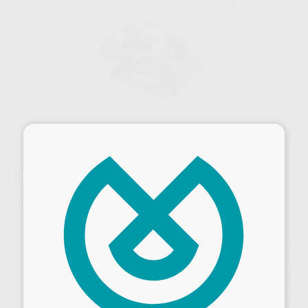
×
BRACKETS LEGEND MINI METÁLICOS ROTH
Marca
GC ORTHODONTICS
Contenido
20 Brackets
Precio web
99
,74
€
104,99 €
Precio con IVA incluido 109,71 €