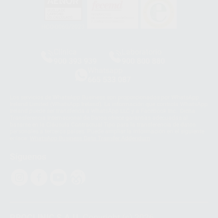
HCO-0060/2023
Clínica
Laboratorio
900 393 939
900 800 880
Whatsapp
665 533 087
Los servicios de WhatsApp Business son proporcionados por WhatsApp
Ireland Limited (WhatsApp Ireland). La información que controla WhatsApp
Ireland puede ser transferida a WhatsApp LLC y a Facebook Inc.. Dicha
Transferencia Internacional de Datos ofrece garantías adecuadas al
basarse en la Cláusula Contractual Tipo para la transferencia de datos
personales a terceros países. Puede ampliar la información en el siguiente
enlace:
WhatsApp Business Data Transfer Addendum
.
Síguenos
PROCLINIC S.A.U.
Copyright (c) 2026