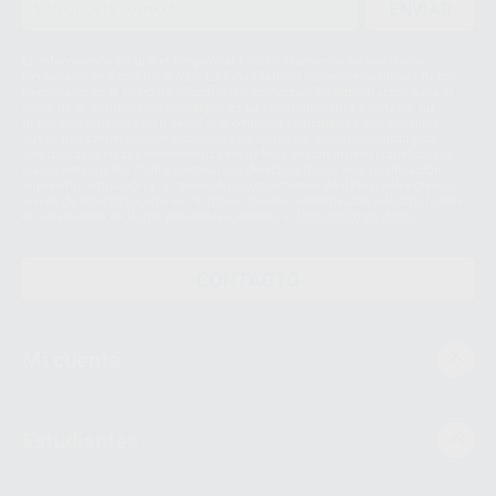
ENVIAR
Le informamos de que el Responsable del tratamiento de sus Datos
Personales es Proclinic S.A.U.. La Finalidad del tratamiento de sus Datos
Personales es el envío de información comercial. La legitimación para el
envío de la información comercial es su consentimiento prestado. Sus
datos únicamente serán cedidos a empresas vinculadas con Proclinic
S.A.U. que comercialicen productos similares del sector odontológico,
siempre bajo su consentimiento y no habrás cesión internacional de sus
Datos Personales. Podrá ejercitar los derechos de acceso, rectificación,
supresión, limitación y/o oposición al tratamiento de datos, entre otros, a
través de lopd@proclinic.es. Si desea conocer información adicional sobre
el tratamiento de datos personales, acceda a:
Protección de datos
CONTACTO
Mi cuenta
Estudiantes