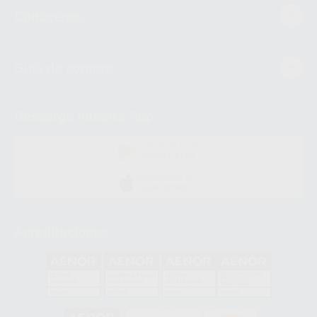
Conócenos
Guía de compra
Descarga nuestra App
DISPONIBLE EN
GOOGLE PLAY
DISPONIBLE EN
APP STORE
Acreditaciones
GA-2008/0342
SST-0118/2023
ER-0120/1997
GS-0001/2017