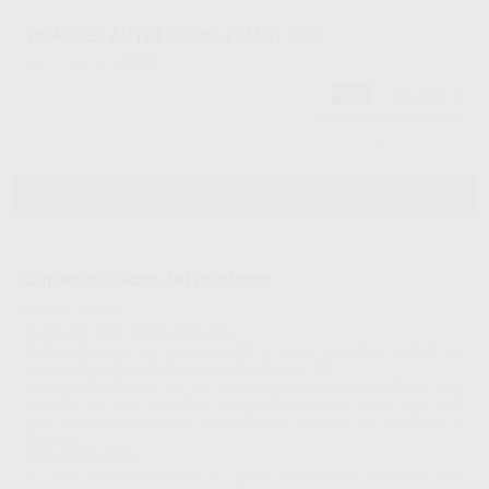
BRACKET AUTOLIGADO 41 MBT .022
L8292
Ref. Proclinic
25,22 €
-43%
Producto descatalogado
-
+
AÑADIR AL CARRITO
Características del producto
Proclinic informa:
FABRICADO CON TECNOLOGÍA MIM
Bracket fabricado con tecnología MIM en acero biomedical soldado con
láser con base de malla 80 mesh e identificación FDI.
Su tapa está fabricada con una aleación elástica que permite abrir y cerrar
el bracket con total seguridad. La parte deslizante de la tapa está unida
entre la base y el cuerpo por una soldadora con láser que impide que se
despegue.
TAPA INTERACTIVA
Su tapa interactiva permite un control biomecánico progresivo para