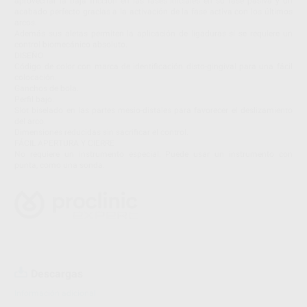
aprovechar la baja fricción en las fases iniciales en su fase pasiva y un
acabado perfecto gracias a la activación de la fase activa con los últimos
arcos.
Además sus aletas permiten la aplicación de ligaduras si se requiere un
control biomecánico absoluto.
DISEÑO
Código de color con marca de identificación disto-gingival para una fácil
colocación.
Ganchos de bola.
Perfil bajo.
Slot biselado en las partes mesio-distales para favorecer el deslizamiento
del arco.
Dimensiones reducidas sin sacrificar el control.
FÁCIL APERTURA Y CIERRE
No requiere un instrumento especial. Puede usar un instrumento con
punta, como una sonda.
Descargas
Información adicional