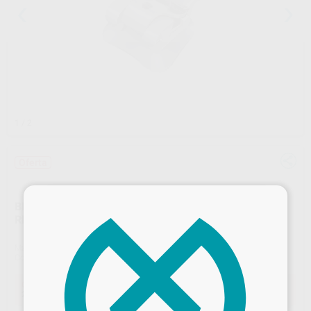
1
/ 2
Oferta
×
BRACKETS AUTOLIGADOS PROCLINIC EXPERT
REPOSICION MBT .022
Marca
PROCLINIC EXPERT
Contenido
5 brackets
Oferta
25,22 €
Comprando
1 unidad
te ahorras el
43%