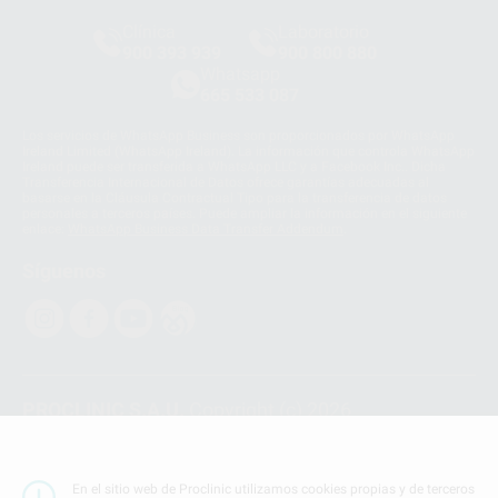
Clínica
Laboratorio
900 393 939
900 800 880
Whatsapp
665 533 087
Los servicios de WhatsApp Business son proporcionados por WhatsApp
Ireland Limited (WhatsApp Ireland). La información que controla WhatsApp
Ireland puede ser transferida a WhatsApp LLC y a Facebook Inc.. Dicha
Transferencia Internacional de Datos ofrece garantías adecuadas al
basarse en la Cláusula Contractual Tipo para la transferencia de datos
personales a terceros países. Puede ampliar la información en el siguiente
enlace:
WhatsApp Business Data Transfer Addendum
.
Síguenos
PROCLINIC S.A.U.
Copyright (c) 2026
Aviso legal
Teléfono:
900 393 939
En el sitio web de Proclinic utilizamos cookies propias y de terceros