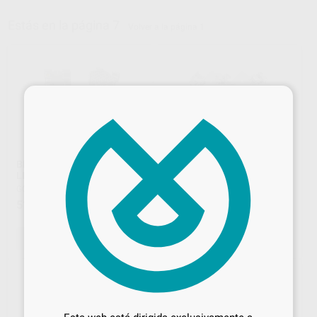
Estás en la página 7
Volver a la página 1
×
BRACKET METALICO
BRACKETS AUTOLIGADOS
LEGEND MEDIUM ROTH
QUICK 2.0 MBT 018
REPOSICIÓN
GC ORTHODONTICS
|
Ref. Grupo
FORESTADENT
|
Ref. Grupo
51
,29
€
78
,61
€
SELECCIONAR REFERENCIA
SELECCIONAR REFERENCIA
Desbloquea todas tus ventajas
Inicia sesión
para disfrutar de todos