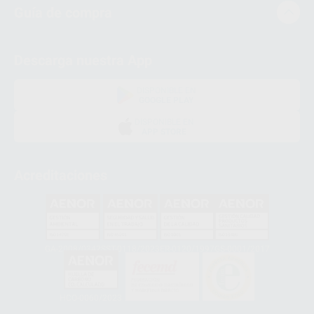
Guía de compra
Descarga nuestra App
DISPONIBLE EN
GOOGLE PLAY
DISPONIBLE EN
APP STORE
Acreditaciones
GA-2008/0342
SST-0118/2023
ER-0120/1997
GS-0001/2017
HCO-0060/2023