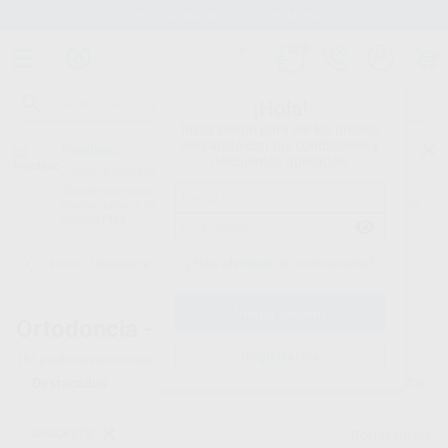
Stock de más de 15.000 productos
¡Hola!
Inicia sesión para ver los precios
del carrito con tus condiciones y
Proclinic
descuentos aplicados.
¿Todavía no tienes nuestra App?
¡Descárgala para ser siempre el primero en conocer nuestras
promociones y descuentos! Disponible en Google Play o App Store.
Google Play
¿Has olvidado tu contraseña?
Inicio
/
Ortodoncia
/
Brackets
Ortodoncia -
Brackets de ortodoncia - 7
Registrarme
153
productos encontrados
Filtrar
BRACKETS
Borrar filtros