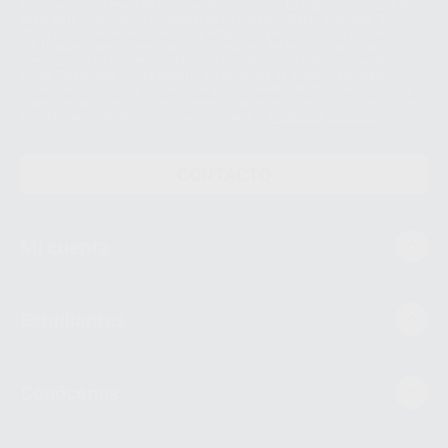
Personales es el envío de información comercial. La legitimación para el
envío de la información comercial es su consentimiento prestado. Sus
datos únicamente serán cedidos a empresas vinculadas con Proclinic
S.A.U. que comercialicen productos similares del sector odontológico,
siempre bajo su consentimiento y no habrás cesión internacional de sus
Datos Personales. Podrá ejercitar los derechos de acceso, rectificación,
supresión, limitación y/o oposición al tratamiento de datos, entre otros, a
través de lopd@proclinic.es. Si desea conocer información adicional sobre
el tratamiento de datos personales, acceda a:
Protección de datos
CONTACTO
Mi cuenta
Estudiantes
Conócenos