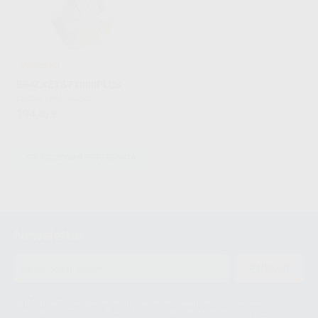
¡Novedad!
BRACKETS F1000PLUS
LEONE
|
Ref. Grupo
194
,46
€
SELECCIONAR REFERENCIA
5
6
Newsletter
7
ENVIAR
Le informamos de que el Responsable del tratamiento de sus Datos
Personales es Proclinic S.A.U.. La Finalidad del tratamiento de sus Datos