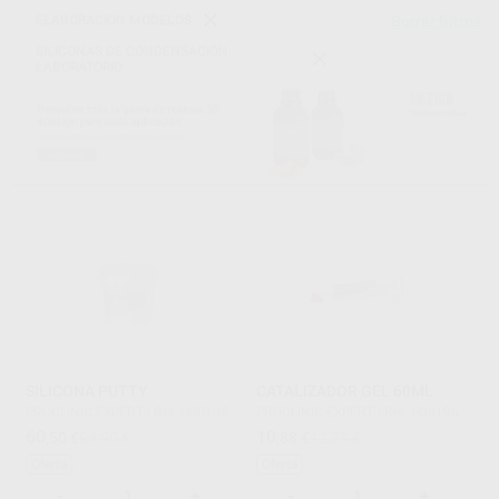
ELABORACION MODELOS
Borrar filtros
SILICONAS DE CONDENSACIÓN
LABORATORIO
SILICONA PUTTY
CATALIZADOR GEL 60ML
PROCLINIC EXPERT
|
Ref. H00195
PROCLINIC EXPERT
|
Ref. H00196
60
10
,50
€
84,90 €
,88
€
12,70 €
Oferta
Oferta
-
+
-
+