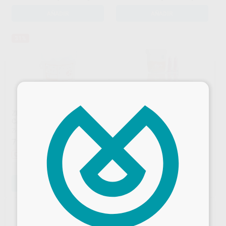
AÑADIR
AÑADIR
31%
×
ZETALABOR 5 KG, CON 2
ORMALAB 95 + 2
CATALIZADORES
CATALIZADORES
ZHERMACK
|
Ref. H00179
MAJOR
|
Ref. H00329
71
68
,21
€
103,65 €
,40
€
Oferta
-
+
-
+
AÑADIR
AÑADIR
Desbloquea todas tus ventajas