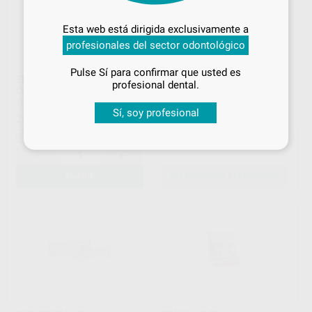
Inicia sesión
para disfrutar de todos
Esta web está dirigida exclusivamente a
tus
descuentos y condiciones
profesionales del sector odontológico
especiales
Pulse Sí para confirmar que usted es
¡Iniciar sesión!
ZETALABOR 25 KG. SIN
LABOSIL 5KG.
profesional dental.
CATALIZADOR
PROTECHNO
|
Ref. Grupo
ZHERMACK
|
Ref. H00646
94
,24
€
99,20 €
Sí, soy profesional
281
,96
€
399,63 €
Oferta
Oferta
-
+
AÑADIR
SELECCIONAR REFERENCIA