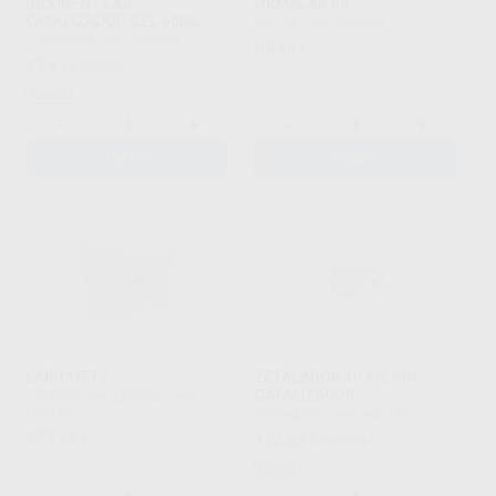
INDURENT LAB
ORMALAB 85
CATALIZADOR GEL 60ML
MAJOR
|
Ref. H00298
ZHERMACK
|
Ref. H00344
68
,40
€
19
,47
€
21,51 €
Oferta
-
+
-
+
AÑADIR
AÑADIR
LAB-PUTTY
ZETALABOR 10 KG, SIN
CATALIZADOR
COLTENE-WHALEDENT
|
Ref.
H00189
ZHERMACK
|
Ref. H00186
159
,15
€
136
,83
€
163,19 €
Oferta