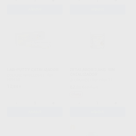
-
+
-
+
AÑADIR
AÑADIR
LAB-PUTTY CATALIZADOR
ZETALABOR 2,6KG. SIN
CATALIZADOR
COLTENE-WHALEDENT
|
Ref.
H00193
ZHERMACK
|
Ref. H00177
12
,84
€
62
,01
€
68,53 €
Oferta
-
+
-
+
AÑADIR
AÑADIR