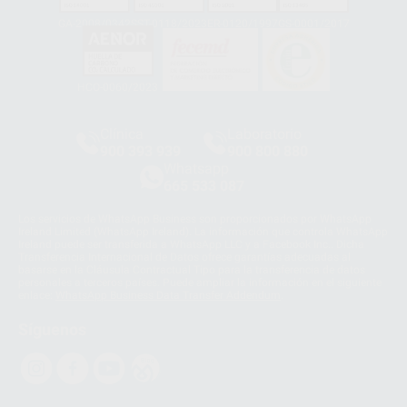
GA-2008/0342
SST-0118/2023
ER-0120/1997
GS-0001/2017
HCO-0060/2023
Clínica
Laboratorio
900 393 939
900 800 880
Whatsapp
665 533 087
Los servicios de WhatsApp Business son proporcionados por WhatsApp
Ireland Limited (WhatsApp Ireland). La información que controla WhatsApp
Ireland puede ser transferida a WhatsApp LLC y a Facebook Inc.. Dicha
Transferencia Internacional de Datos ofrece garantías adecuadas al
basarse en la Cláusula Contractual Tipo para la transferencia de datos
personales a terceros países. Puede ampliar la información en el siguiente
enlace:
WhatsApp Business Data Transfer Addendum
.
Síguenos