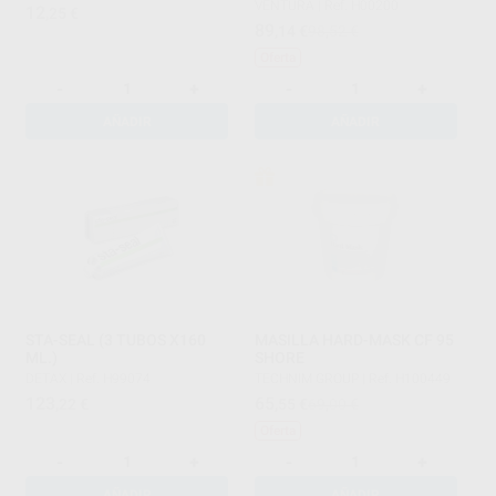
VENTURA
|
Ref. H00200
12
,25
€
89
,14
€
98,52 €
Oferta
-
+
-
+
AÑADIR
AÑADIR
STA-SEAL (3 TUBOS X160
MASILLA HARD-MASK CF 95
ML.)
SHORE
DETAX
|
Ref. H99074
TECHNIM GROUP
|
Ref. H100449
123
65
,22
€
,55
€
69,00 €
Oferta
-
+
-
+
AÑADIR
AÑADIR