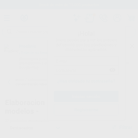
Stock de más de 15.000 productos
¡Hola!
Inicia sesión para ver los precios
del carrito con tus condiciones y
Proclinic
descuentos aplicados.
¿Todavía no tienes nuestra App?
¡Descárgala para ser siempre el primero en conocer nuestras
promociones y descuentos! Disponible en Google Play o App Store.
Google Play
Inicio
/
Laboratorio
/
Elaboracion modelos
/
Siliconas de
¿Has olvidado tu contraseña?
condensación laboratorio
Elaboracion
Siliconas de condensación
modelos -
laboratorio
Registrarme
27
productos encontrados
Filtrar