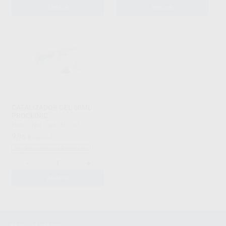
AÑADIR
AÑADIR
CATALIZADOR GEL 60ML
PROCLINIC
PROCLINIC
|
Ref. H12707
9
,95
€
12,70 €
Sin descuentos adicionales
-
+
AÑADIR
1
2