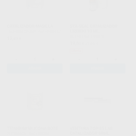
CATALIZADOR MASILLA
STA-SEAL CATALIZADOR
LIQUIDO 10 ML.
TECHNIM GROUP
|
Ref. H100457
DETAX
|
Ref. H99078
12
,49
€
19
,50
€
21,56 €
Oferta
-
+
-
+
AÑADIR
AÑADIR
TITANIUM SILICONA BOTE
VENTURA TOP 85 LAB
CATALIZADOR 60ML.
ZHERMACK
|
Ref. H99309