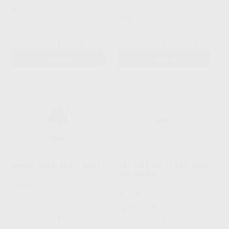
VENTURA
|
Ref. H00202
62
,01
€
68,53 €
14
,03
€
15,51 €
Oferta
Oferta
-
+
-
+
AÑADIR
AÑADIR
CATALIZADOR M.A.Q. 30 CF
SILICONA PUTTY LAB 10KG
PROCLINIC
TECHNIM GROUP
|
Ref. H100459
PROCLINIC
|
Ref. H12706
19
,38
€
112
,00
€
145,35 €
Sin descuentos adicionales
-
+
-
+