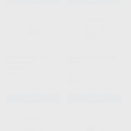
ZETALABOR 5KG, SIN
MASILLA MASCHERSIL 85
CATALIZADOR
SHORE
ZHERMACK
|
Ref. 92132
TECHNIM GROUP
|
Ref. H100448
81
65
,02
€
,55
€
69,00 €
Oferta
-
+
-
+
AÑADIR
AÑADIR