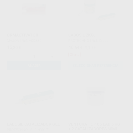
ORMACTIVATOR
LABOSIL 2KG.
MAJOR
|
Ref. H00330
PROTECHNO
|
Ref. Grupo
15
46
,20
€
,64
€
49,10 €
Oferta
-
+
AÑADIR
SELECCIONAR REFERENCIA
LABOSIL CATALIZADOR GEL
VENTURA TOP 85 LAB 5 KG
+ 2 CATALIZADORES 60ML.
PROTECHNO
|
Ref. H00171