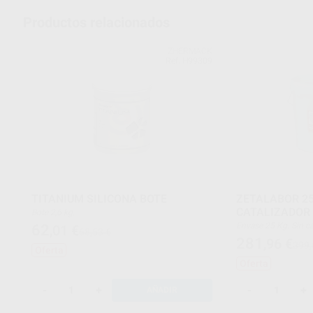
Productos relacionados
ZHERMACK
Ref. H99309
TITANIUM SILICONA BOTE
ZETALABOR 25
CATALIZADOR
Bote 2,6 kg.
Envase 25 Kg. Sin
62
,01
€
68,53 €
281
,96
€
399,
Oferta
Oferta
-
+
-
+
AÑADIR