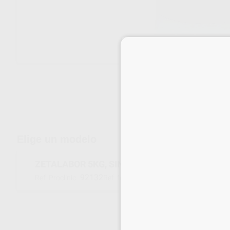
Envíos gratuitos desde 110€
Elige un modelo
ZETALABOR 5KG, SIN CATALIZADOR
92132
C400811
Ref. Proclinic
Ref. fabricante