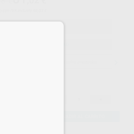
,02
€
28 €
o con IVA incluido 98,03 €
×
ELEGIR CANTIDAD
15 días para cambiar de opinión salvo anestesias
85,28 €
-
+
81,02 €
AÑADIR AL CARRITO