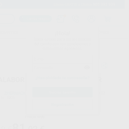
900 393 939
Envíos gratuitos desde 110€
Llama GRATIS a Clínica
Carrito mágico
UDIANTES
FOLLETOS
FORMACIONES
¡Hola!
Inicia sesión para ver los precios
del carrito con tus condiciones y
descuentos aplicados.
¿Has olvidado tu contraseña?
ALABOR 5KG, SIN CATALIZADOR
ZHERMACK
Ref. Proclinic
92132
do
5KG
Ref. fabricante
C400811
Registrarme
Precio web
81