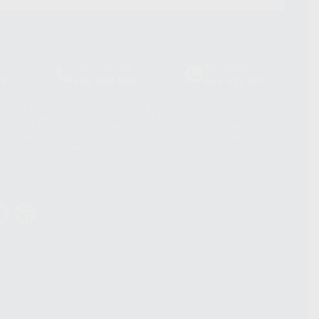
Laboratorio
Whatsapp
39
900 800 880
665 533 087
hatsApp Business son proporcionados por WhatsApp Ireland Limited
. La información que controla WhatsApp Ireland puede ser transferida a
acebook Inc.. Dicha Transferencia Internacional de Datos ofrece
 al basarse en la Cláusula Contractual Tipo para la transferencia de
terceros países. Puede ampliar la información en el siguiente enlace:
s Data Transfer Addendum
.