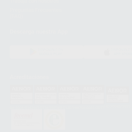
Trabaja con nosotros
Preguntas Frecuentes
(FAQ)
Descarga nuestra App
DISPONIBLE EN
DISPONIBLE 
GOOGLE PLAY
APP STOR
Acreditaciones
HCO-0060/2023
GA-2008/0342
SST-0118/2023
ER-0120/1997
GS-0001/2017