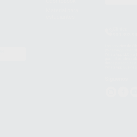
Odontobook
Material para
estudiantes
Clínica
900 393 9
Los servicios de W
(WhatsApp Ireland)
EN
WhatsApp LLC y a F
E
garantías adecuadas
datos personales a 
WhatsApp Busines
Síguenos