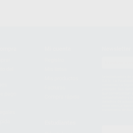
compra
Mi cuenta
Newsletter
prar
Registro
to del
Mis listas
Le informamos de q
Mis productos
S.A.U.. La Finalida
nes
comercial. La legit
Facturas
prestado. Sus dato
e pago
que comercialicen p
Compra rápida
consentimiento y no
derechos de acceso,
entre otros, a trav
tratamiento de dat
legales
pida
Estudiantes