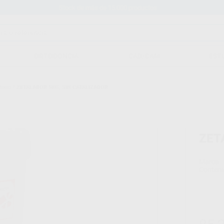
Stock de más de 15.000 productos
ORTODONCIA
CAD/CAM
EST
torio
/
ZETALABOR 5KG, SIN CATALIZADOR
ZET
Marca
Conteni