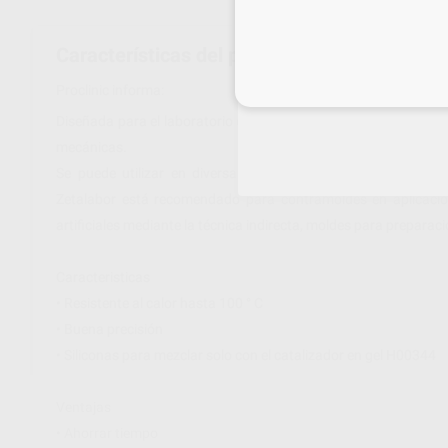
Características del producto
Inicia 
Proclinic informa:
Diseñada para el laboratorio dental, la silicona de condensaci
mecánicas.
Se puede utilizar en diversas aplicaciones que requieren t
Zetalabor está recomendado para contramoldes en aplicacion
artificiales mediante la técnica indirecta, moldes para prepara
Caracteristicas
• Resistente al calor hasta 100 ° C
• Buena precisión
• Siliconas para mezclar solo con el catalizador en gel H00344
Ventajas
• Ahorrar tiempo