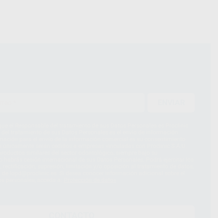
ENVIAR
ue el Responsable del tratamiento de sus Datos Personales es Proclinic
d del tratamiento de sus Datos Personales es el envío de información
imación para el envío de la información comercial es su consentimiento
s únicamente serán cedidos a empresas vinculadas con Proclinic S.A.U.
roductos similares del sector odontológico, siempre bajo su
 habrás cesión internacional de sus Datos Personales. Podrá ejercitar los
 rectificación, supresión, limitación y/o oposición al tratamiento de datos,
és de lopd@proclinic.es. Si desea conocer información adicional sobre el
os personales, acceda a:
Protección de datos
CONTACTO