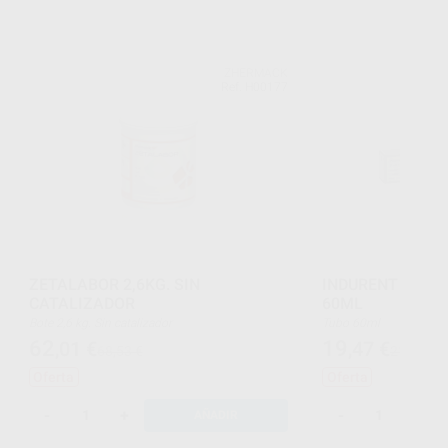
ZHERMACK
Ref. H00177
ZETALABOR 2,6KG. SIN
INDURENT LAB 
CATALIZADOR
60ML
Bote 2,6 kg. Sin catalizador
Tubo 60ml
62
19
,01
€
,47
€
68,53 €
21,51 €
Oferta
Oferta
-
+
-
+
AÑADIR