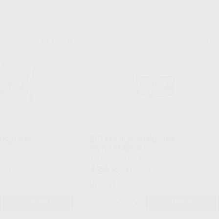
ZHERMACK
ZHERMACK
Ref. H00646
Ref. H00186
 KG. SIN
ZETALABOR 10 KG, SIN
CATALIZADOR
 catalizador
Envase 10 Kg. Sin catalizador
136
,83
€
63 €
163,19 €
Oferta
-
+
AÑADIR
AÑADIR