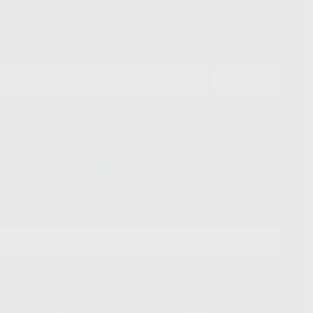
ENVIAR
ue el Responsable del tratamiento de sus Datos Personales es Proclinic
d del tratamiento de sus Datos Personales es el envío de información
imación para el envío de la información comercial es su consentimiento
s únicamente serán cedidos a empresas vinculadas con Proclinic S.A.U.
roductos similares del sector odontológico, siempre bajo su
 habrás cesión internacional de sus Datos Personales. Podrá ejercitar los
 rectificación, supresión, limitación y/o oposición al tratamiento de datos,
és de lopd@proclinic.es. Si desea conocer información adicional sobre el
os personales, acceda a:
Protección de datos
CONTACTO
Laboratorio
Whatsapp