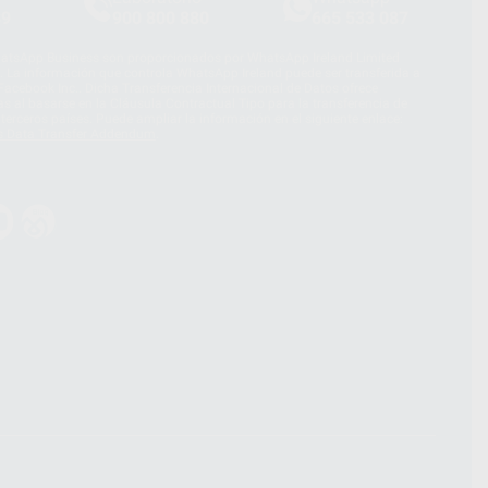
39
900 800 880
665 533 087
hatsApp Business son proporcionados por WhatsApp Ireland Limited
. La información que controla WhatsApp Ireland puede ser transferida a
acebook Inc.. Dicha Transferencia Internacional de Datos ofrece
 al basarse en la Cláusula Contractual Tipo para la transferencia de
terceros países. Puede ampliar la información en el siguiente enlace:
s Data Transfer Addendum
.