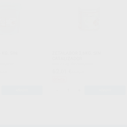
 KG. SIN
ZETALABOR 2,6KG. SIN
CATALIZADOR
 catalizador
Bote 2,6 kg. Sin catalizador
62
,01
€
63 €
68,53 €
Oferta
-
+
AÑADIR
AÑADIR