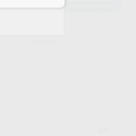
eciales
AÑADIR AL CARRITO
Descargas
Archivo 1
ZHERMACK
31%
Ref. H00344