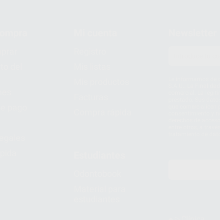
compra
Mi cuenta
Newsletter
prar
Registro
to del
Mis listas
Le informamos de q
Mis productos
S.A.U.. La Finalida
nes
comercial. La legit
Facturas
prestado. Sus dato
e pago
que comercialicen p
Compra rápida
consentimiento y no
derechos de acceso,
entre otros, a trav
tratamiento de dat
legales
pida
Estudiantes
Odontobook
Material para
estudiantes
Clínica