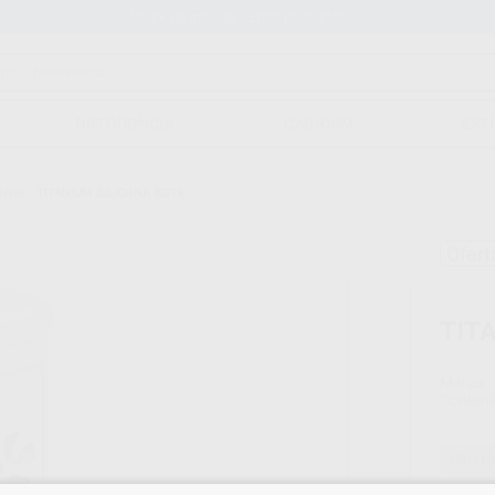
Stock de más de 15.000 productos
ORTODONCIA
CAD/CAM
EST
torio
/
TITANIUM SILICONA BOTE
Ofert
TIT
Marca
Conteni
Oferta