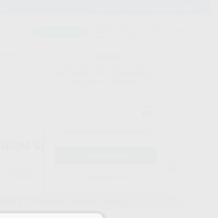
900 393 939
Envíos gratuitos desde 110€
Llama GRATIS a Clínica
Carrito mágico
UDIANTES
FOLLETOS
FORMACIONES
¡Hola!
Inicia sesión para ver los precios
del carrito con tus condiciones y
descuentos aplicados.
a
¿Has olvidado tu contraseña?
ANIUM SILICONA BOTE
ZHERMACK
Ref. Proclinic
H99309
do
2,6 kg.
Ref. fabricante
Registrarme
C400605
62,01 €
Comprando
1 unidad
te ahorras el
10%