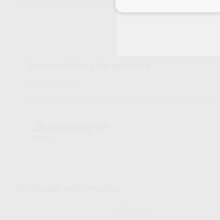
Inicia 
Características del producto
Proclinic informa:
Silicona de condensación especialmente dura para laboratorio d
Productos relacionados
ZHERMACK
Ref. H00186