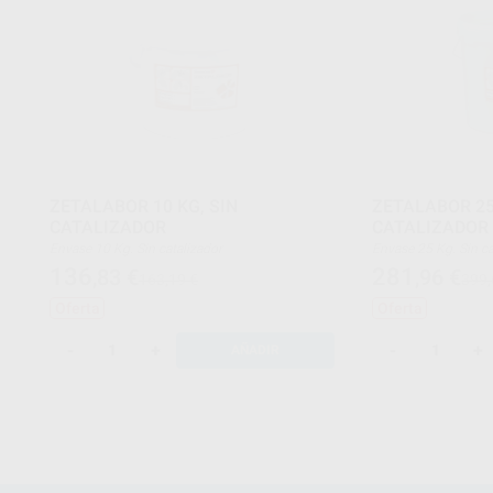
ZETALABOR 10 KG, SIN
ZETALABOR 25
CATALIZADOR
CATALIZADOR
Envase 10 Kg. Sin catalizador
Envase 25 Kg. Sin
136
281
,83
€
,96
€
163,19 €
399,
Oferta
Oferta
-
+
-
+
AÑADIR