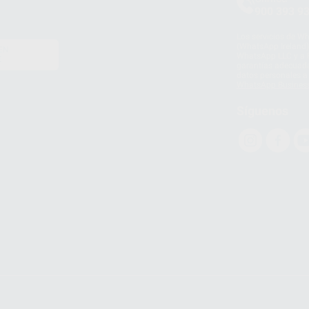
900 393 9
Los servicios de W
(WhatsApp Ireland)
EN
WhatsApp LLC y a F
E
garantías adecuadas
datos personales a 
WhatsApp Busines
Síguenos