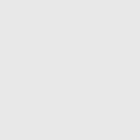
Conócenos
Guía de 
¿Quiénes somos?
Cómo com
Nuestros
Seguimien
compromisos
pedido
Responsabilidad
Devolucio
Social Corporativa
Métodos d
Canal ético
Envío
Código ético
Símbolos 
Sostenibilidad
Compra rá
energética
dientes
Trabaja con nosotros
Preguntas Frecuentes
(FAQ)