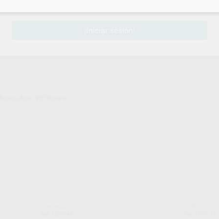
sesión
para disfrutar de todos tus
descuentos y condiciones esp
¡Iniciar sesión!
ureza final 95 Shore A.
ZHERMACK
ZHERMACK
Ref. H00646
Ref. H00177