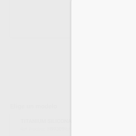
Envíos gratuitos desde 110€
Elige un modelo
TITANIUM SILICONA BOTE
H99309
C400605
Ref. Proclinic
Ref. fabricante