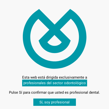
68,
Preci
Entrega en 24h
Esta web está dirigida exclusivamente a
profesionales del sector odontológico
Pulse Sí para confirmar que usted es profesional dental.
Desbloquea todas tus ventajas
Sí, soy profesional