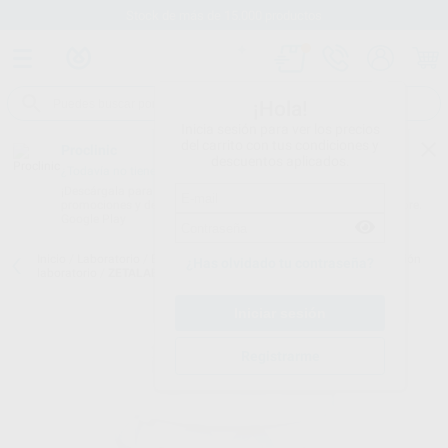
Stock de más de 15.000 productos
¡Hola!
Inicia sesión para ver los precios
del carrito con tus condiciones y
Proclinic
descuentos aplicados.
¿Todavía no tienes nuestra App?
¡Descárgala para ser siempre el primero en conocer nuestras
promociones y descuentos! Disponible en Google Play o App Store.
Google Play
Inicio
/
Laboratorio
/
Elaboracion modelos
/
Siliconas de condensación
¿Has olvidado tu contraseña?
laboratorio
/
ZETALABOR 10 KG, SIN CATALIZADOR
Registrarme