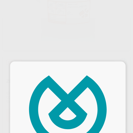
Oferta
×
ZETALABOR 10 KG, SIN CATALIZADOR
Marca
ZHERMACK
Contenido
10 Kg. Sin catalizador
Ref. Proclinic
H00186
Ref. fabricante
C400804
Oferta
136,83 €
Comprando
1 unidad
te ahorras el
16%
Precio web