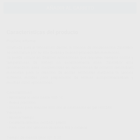
AÑADIR AL CARRITO
Características del producto
Proclinic informa:
Diseñada para el laboratorio dental, la silicona de condensación Zetalabor
se caracteriza por su alta dureza y buenas propiedades mecánicas.
Se puede utilizar en diversas aplicaciones que requieren tiempos cortos y
temperaturas de trabajo no excesivamente altas. Zetalabor está
recomendado para contramoldes en aplicaciones de prótesis removibles,
mascaras para la creación de encías artificiales mediante la técnica
indirecta, moldes para preparación de resinas autopolimerizables y
muchas otras aplicaciones.
Caracteristicas
• Resistente al calor hasta 100 ° C
• Buena precisión
• Siliconas para mezclar solo con el catalizador en gel H00344
Ventajas
• Ahorrar tiempo
• Excelente relación calidad / precio
• Para usar con técnicas de resina fría y caliente
Tiempo de mezcla (min:s)*: 0:30