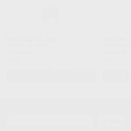
TITANIUM SILICONA BOTE
ZETALABOR 25
ZHERMACK
|
Ref. H99309
ZHERMACK
|
Ref
62
281
,01
€
68,53 €
,96
€
399,6
Oferta
Oferta
-
+
-
AÑADIR
Newsletter
ENVIAR