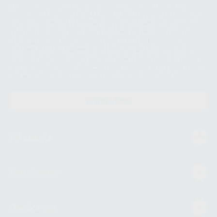
Le informamos de que el Responsable del tratamiento de sus Datos
Personales es Proclinic S.A.U.. La Finalidad del tratamiento de sus Datos
Personales es el envío de información comercial. La legitimación para el
envío de la información comercial es su consentimiento prestado. Sus
datos únicamente serán cedidos a empresas vinculadas con Proclinic
S.A.U. que comercialicen productos similares del sector odontológico,
siempre bajo su consentimiento y no habrás cesión internacional de sus
Datos Personales. Podrá ejercitar los derechos de acceso, rectificación,
supresión, limitación y/o oposición al tratamiento de datos, entre otros, a
través de lopd@proclinic.es. Si desea conocer información adicional sobre
el tratamiento de datos personales, acceda a:
Protección de datos
CONTACTO
Mi cuenta
Estudiantes
Conócenos