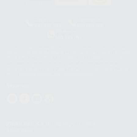
HCO-0060/2023
Clínica
Laboratorio
900 393 939
900 800 880
Whatsapp
665 533 087
Los servicios de WhatsApp Business son proporcionados por WhatsApp
Ireland Limited (WhatsApp Ireland). La información que controla WhatsApp
Ireland puede ser transferida a WhatsApp LLC y a Facebook Inc.. Dicha
Transferencia Internacional de Datos ofrece garantías adecuadas al
basarse en la Cláusula Contractual Tipo para la transferencia de datos
personales a terceros países. Puede ampliar la información en el siguiente
enlace:
WhatsApp Business Data Transfer Addendum
.
Síguenos
PROCLINIC S.A.U.
Copyright (c) 2026
Aviso legal