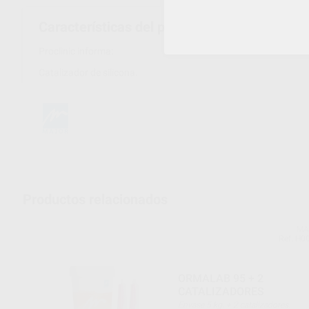
Características del producto
Proclinic informa:
Catalizador de silicona.
Productos relacionados
MA
Ref. H0
ORMALAB 95 + 2
CATALIZADORES
Envase 5 kg. + 2 catalizadores.