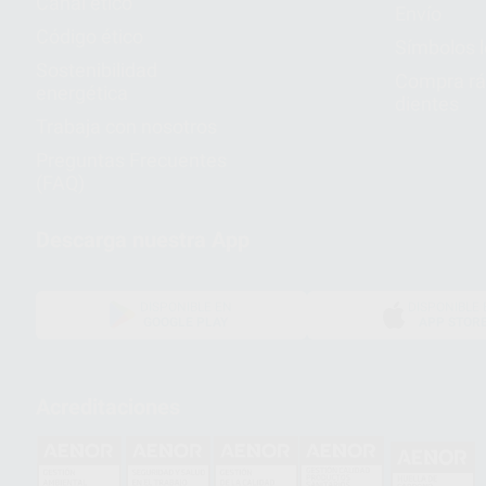
Canal ético
Envío
Código ético
Símbolos 
Sostenibilidad
Compra rá
energética
dientes
Trabaja con nosotros
Preguntas Frecuentes
(FAQ)
Descarga nuestra App
DISPONIBLE EN
DISPONIBLE 
GOOGLE PLAY
APP STOR
Acreditaciones