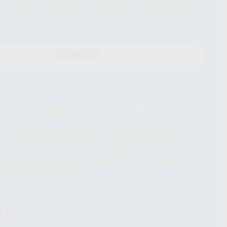
 rectificación, supresión, limitación y/o oposición al tratamiento de datos,
és de lopd@proclinic.es. Si desea conocer información adicional sobre el
os personales, acceda a:
Protección de datos
CONTACTO
Laboratorio
Whatsapp
39
900 800 880
665 533 087
hatsApp Business son proporcionados por WhatsApp Ireland Limited
. La información que controla WhatsApp Ireland puede ser transferida a
acebook Inc.. Dicha Transferencia Internacional de Datos ofrece
 al basarse en la Cláusula Contractual Tipo para la transferencia de
terceros países. Puede ampliar la información en el siguiente enlace:
s Data Transfer Addendum
.