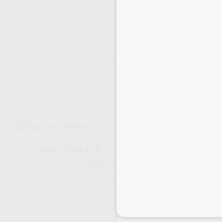
Envíos gratuitos desde 110€
Elige un modelo
ORMACTIVATOR
H00330
M1094
Ref. Proclinic
Ref. fabricante
Inicia 