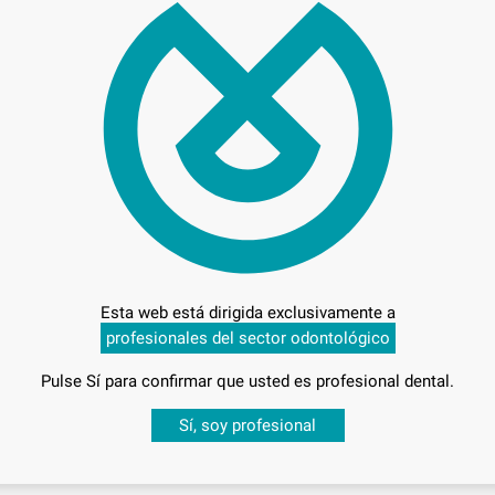
Preci
Entrega en 24h
Esta web está dirigida exclusivamente a
profesionales del sector odontológico
Pulse Sí para confirmar que usted es profesional dental.
Desbloquea todas tus ventajas
Sí, soy profesional
sesión
para disfrutar de todos tus
descuentos y condiciones esp