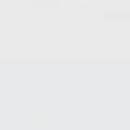
68
,40
€
-
+
AÑADIR
Conócenos
Guía de 
¿Quiénes somos?
Cómo com
Nuestros
Seguimien
compromisos
pedido
Responsabilidad
Devolucio
Social Corporativa
Métodos d