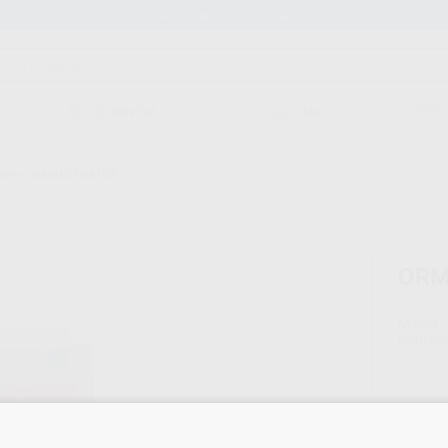
Stock de más de 15.000 productos
ORTODONCIA
CAD/CAM
EST
torio
/
ORMACTIVATOR
ORM
Marca
Conteni
16,