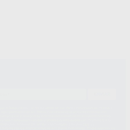
ENVIAR
ue el Responsable del tratamiento de sus Datos Personales es Proclinic
d del tratamiento de sus Datos Personales es el envío de información
imación para el envío de la información comercial es su consentimiento
s únicamente serán cedidos a empresas vinculadas con Proclinic S.A.U.
roductos similares del sector odontológico, siempre bajo su
 habrás cesión internacional de sus Datos Personales. Podrá ejercitar los