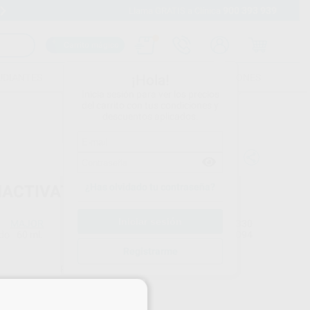
900 393 939
Envíos gratuitos desde 110€
Llama GRATIS a Clínica
Carrito mágico
UDIANTES
FOLLETOS
FORMACIONES
¡Hola!
Inicia sesión para ver los precios
del carrito con tus condiciones y
descuentos aplicados.
¿Has olvidado tu contraseña?
ACTIVATOR
MAJOR
Ref. Proclinic
H00330
do
60 ml.
Ref. fabricante
M1094
Registrarme
Precio web
15
×
,20
€
00 €