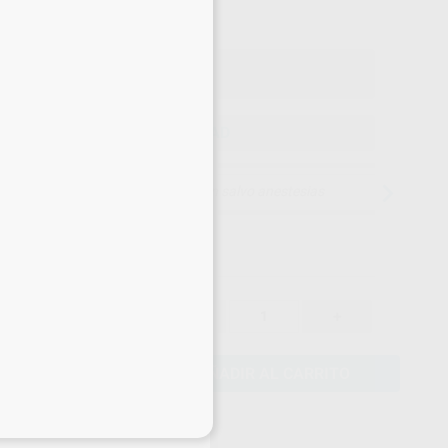
o con IVA incluido 18,39 €
ELEGIR CANTIDAD
15 días para cambiar de opinión salvo anestesias
16,00 €
-
+
15,20 €
AÑADIR AL CARRITO
eciales