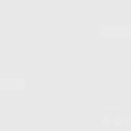
derechos de acceso,
entre otros, a trav
tratamiento de dat
legales
pida
Estudiantes
Odontobook
Material para
estudiantes
Clínica
900 393 9
Los servicios de W
(WhatsApp Ireland)
EN
WhatsApp LLC y a F
E
garantías adecuadas
datos personales a 
WhatsApp Busines
Síguenos