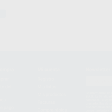
compra
Mi cuenta
Newsletter
prar
Registro
to del
Mis listas
Le informamos de q
Mis productos
S.A.U.. La Finalida
nes
comercial. La legit
Facturas
prestado. Sus dato
e pago
que comercialicen p
Compra rápida
consentimiento y no