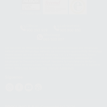
HCO-0060/2023
Clínica
Laboratorio
900 393 939
900 800 880
Whatsapp
665 533 087
Los servicios de WhatsApp Business son proporcionados por WhatsApp
Ireland Limited (WhatsApp Ireland). La información que controla WhatsApp
Ireland puede ser transferida a WhatsApp LLC y a Facebook Inc.. Dicha
Transferencia Internacional de Datos ofrece garantías adecuadas al
basarse en la Cláusula Contractual Tipo para la transferencia de datos
personales a terceros países. Puede ampliar la información en el siguiente
enlace:
WhatsApp Business Data Transfer Addendum
.
Síguenos
PROCLINIC S.A.U.
Copyright (c) 2026