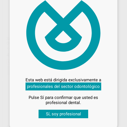
SIGNUM COMPOSITE
SIGNUM FLOW DENTINA
DENTINA
KULZER
|
Ref. Grupo
KULZER
|
Ref. Grupo
44
,27
€
42
,16
€
45,40 €
Oferta
Desbloquea todas tus ventajas
SELECCIONAR REFERENCIA
SELECCIONAR REFERENCIA
Inicia sesión
para disfrutar de todos
Esta web está dirigida exclusivamente a
tus
descuentos y condiciones
profesionales del sector odontológico
especiales
Pulse Sí para confirmar que usted es
¡Iniciar sesión!
profesional dental.
Sí, soy profesional
SIGNUM LIQUIDO
SIGNUM CERAMIS DENTINA