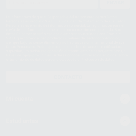
ENVIAR
Le informamos de que el Responsable del tratamiento de sus Datos
Personales es Proclinic S.A.U.. La Finalidad del tratamiento de sus Datos
Personales es el envío de información comercial. La legitimación para el
envío de la información comercial es su consentimiento prestado. Sus
datos únicamente serán cedidos a empresas vinculadas con Proclinic
S.A.U. que comercialicen productos similares del sector odontológico,
siempre bajo su consentimiento y no habrás cesión internacional de sus
Datos Personales. Podrá ejercitar los derechos de acceso, rectificación,
supresión, limitación y/o oposición al tratamiento de datos, entre otros, a
través de lopd@proclinic.es. Si desea conocer información adicional sobre
el tratamiento de datos personales, acceda a:
Protección de datos
CONTACTO
Mi cuenta
Estudiantes