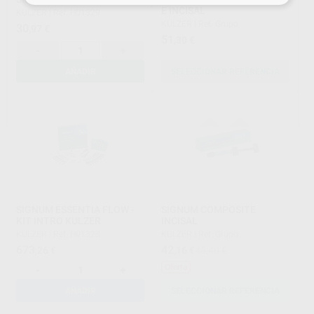
E INCISAL
KULZER
|
Ref. H01329
KULZER
|
Ref. Grupo
30
,97
€
51
,30
€
-
+
AÑADIR
SELECCIONAR REFERENCIA
SIGNUM ESSENTIA FLOW -
SIGNUM COMPOSITE
KIT INTRO KULZER
INCISAL
KULZER
|
Ref. H01328
KULZER
|
Ref. Grupo
673
42
,26
€
,16
€
45,40 €
Oferta
-
+
AÑADIR
SELECCIONAR REFERENCIA