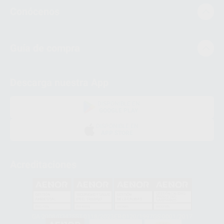
Conócenos
Guía de compra
Descarga nuestra App
DISPONIBLE EN
GOOGLE PLAY
DISPONIBLE EN
APP STORE
Acreditaciones
GA-2008/0342
SST-0118/2023
ER-0120/1997
GS-0001/2017