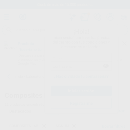
Stock de más de 15.000 productos
¡Hola!
Inicia sesión para ver los precios
del carrito con tus condiciones y
Proclinic
descuentos aplicados.
¿Todavía no tienes nuestra App?
¡Descárgala para ser siempre el primero en conocer nuestras
promociones y descuentos! Disponible en Google Play o App Store.
Google Play
¿Has olvidado tu contraseña?
Inicio
/
Laboratorio
/
Composites lab.
/
Signum
Composites lab. -
Signum
Registrarme
22
productos encontrados
Filtrar
COMPOSITES LAB.
SIGNUM
Borrar filtros