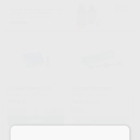
SIGNUM CONNECTOR
SINGUM OPAQUER F
KULZER
|
Ref. H01330
KULZER
|
Ref. Grupo
133
36
,47
€
,32
€
39,10 €
Oferta
-
+
AÑADIR
SELECCIONAR REFERENCIA
×