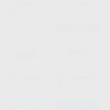
SIGNUM INSULATING PEN
SIGNUM INSULATING GEL
KULZER
|
Ref. Grupo
KULZER
|
Ref. H01335
33
27
,91
€
,74
€
-
+
SELECCIONAR REFERENCIA
AÑADIR
SIGNUM CRE-ACTIVE
SIGNUM INSULATING PEN I
+ II
KULZER
|
Ref. Grupo
KULZER
|
Ref. H01333
36
,38
€
64
,98
€
-
+
SELECCIONAR REFERENCIA
AÑADIR