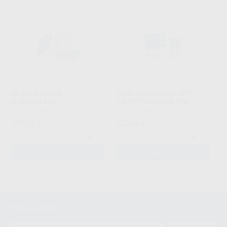
SIGNUM PASTA
SIGNUM CERAMIS - KIT
DIAMANTADA
FIRST TOUCH KULZER
KULZER
|
Ref. H01334
KULZER
|
Ref. H01327
165
220
,30
€
,40
€
-
+
-
+
AÑADIR
AÑADIR
1
Newsletter