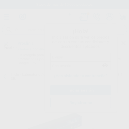
Stock de más de 15.000 productos
¡Hola!
Inicia sesión para ver los precios
del carrito con tus condiciones y
Proclinic
descuentos aplicados.
¿Todavía no tienes nuestra App?
¡Descárgala para ser siempre el primero en conocer nuestras
promociones y descuentos! Disponible en Google Play o App Store.
Google Play
Inicio
/
Laboratorio
/
Composites lab.
/
Signum
/
SIGNUM MATRIX OS 4
¿Has olvidado tu contraseña?
GR.
Registrarme