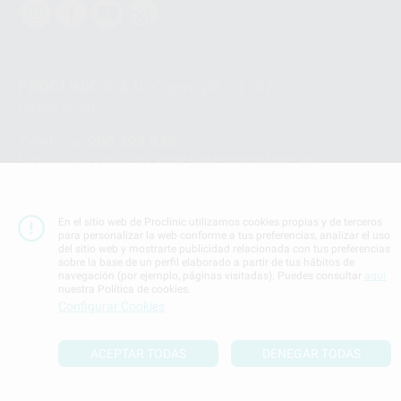
PROCLINIC S.A.U.
Copyright (c) 2026
Aviso legal
Teléfono:
900 393 939
E-mail de contacto:
proclinic@proclinic.es
Condiciones Generales de Contratación
y
Política
de privacidad
En el sitio web de Proclinic utilizamos cookies propias y de terceros
Información Corporativa
para personalizar la web conforme a tus preferencias, analizar el uso
del sitio web y mostrarte publicidad relacionada con tus preferencias
Política de Cookies
sobre la base de un perfil elaborado a partir de tus hábitos de
navegación (por ejemplo, páginas visitadas). Puedes consultar
aquí
nuestra Política de cookies.
SUBIR
Configurar Cookies
ACEPTAR TODAS
DENEGAR TODAS