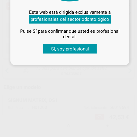
42
,53
€
45,80 €
-7%
Inicia sesión
para disfrutar de todos
Esta web está dirigida exclusivamente a
Precio con IVA incluido 51,46 €
tus
descuentos y condiciones
profesionales del sector odontológico
especiales
Pulse Sí para confirmar que usted es profesional
¡Iniciar sesión!
dental.
ELEGIR MODELO
Sí, soy profesional
15 días para cambiar de opinión salvo
anestesias
Elige un modelo
SIGNUM MATRIX, OS1
H01200
66019694
Ref. Proclinic
Ref. fabricante
42,53 €
-7%
-
+