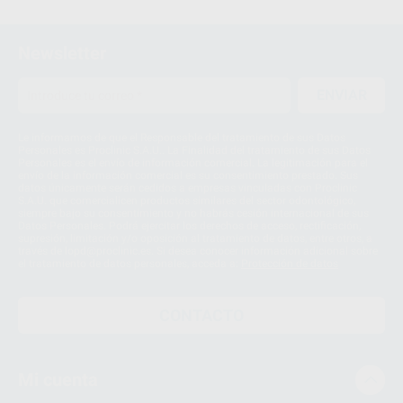
Newsletter
ENVIAR
Le informamos de que el Responsable del tratamiento de sus Datos
Personales es Proclinic S.A.U.. La Finalidad del tratamiento de sus Datos
Personales es el envío de información comercial. La legitimación para el
envío de la información comercial es su consentimiento prestado. Sus
datos únicamente serán cedidos a empresas vinculadas con Proclinic
S.A.U. que comercialicen productos similares del sector odontológico,
siempre bajo su consentimiento y no habrás cesión internacional de sus
Datos Personales. Podrá ejercitar los derechos de acceso, rectificación,
supresión, limitación y/o oposición al tratamiento de datos, entre otros, a
través de lopd@proclinic.es. Si desea conocer información adicional sobre
el tratamiento de datos personales, acceda a:
Protección de datos
CONTACTO
Mi cuenta