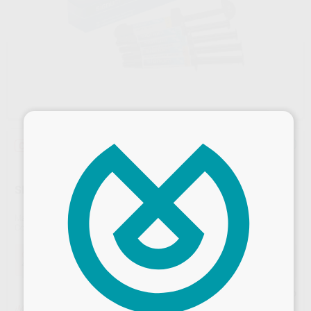
×
Oferta
SIGNUM MATRIX OS 4 GR.
Marca
KULZER
Contenido
4 gr.
Oferta
42,53 €
Comprando
1 unidad
te ahorras el
7%
Precio web
Desbloquea todas tus ventajas
¡Mejor oferta!