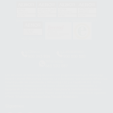
GA-2008/0342
SST-0118/2023
ER-0120/1997
GS-0001/2017
HCO-0060/2023
Clínica
Laboratorio
900 393 939
900 800 880
Whatsapp
665 533 087
Los servicios de WhatsApp Business son proporcionados por WhatsApp
Ireland Limited (WhatsApp Ireland). La información que controla WhatsApp
Ireland puede ser transferida a WhatsApp LLC y a Facebook Inc.. Dicha
Transferencia Internacional de Datos ofrece garantías adecuadas al
basarse en la Cláusula Contractual Tipo para la transferencia de datos
personales a terceros países. Puede ampliar la información en el siguiente
enlace:
WhatsApp Business Data Transfer Addendum
.
Síguenos