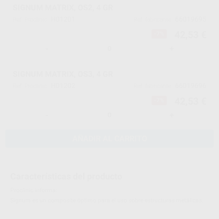
SIGNUM MATRIX, OS2, 4 GR
H01201
66019695
Ref. Proclinic
Ref. fabricante
42,53 €
-7%
-
+
SIGNUM MATRIX, OS3, 4 GR
H01202
66019696
Ref. Proclinic
Ref. fabricante
42,53 €
-7%
-
+
AÑADIR AL CARRITO
Características del producto
Proclinic informa:
Signum es un composite óptimo para el uso sobre estructuras metálicas.