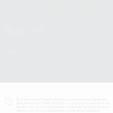
basarse en la Cláusula Contractual Tipo para la transferencia de datos
personales a terceros países. Puede ampliar la información en el siguiente
enlace:
WhatsApp Business Data Transfer Addendum
.
Síguenos
PROCLINIC S.A.U.
Copyright (c) 2026
Aviso legal
Teléfono:
900 393 939
E-mail de contacto:
proclinic@proclinic.es
Condiciones Generales de Contratación
y
Política
de privacidad
Información Corporativa
Política de Cookies
En el sitio web de Proclinic utilizamos cookies propias y de terceros
para personalizar la web conforme a tus preferencias, analizar el uso
del sitio web y mostrarte publicidad relacionada con tus preferencias
sobre la base de un perfil elaborado a partir de tus hábitos de