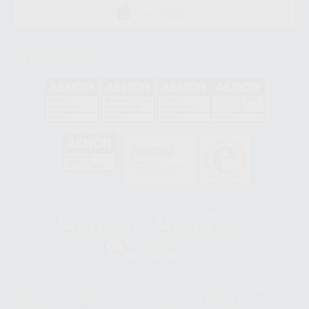
DISPONIBLE EN
APP STORE
Acreditaciones
GA-2008/0342
SST-0118/2023
ER-0120/1997
GS-0001/2017
HCO-0060/2023
Clínica
Laboratorio
900 393 939
900 800 880
Whatsapp
665 533 087
Los servicios de WhatsApp Business son proporcionados por WhatsApp
Ireland Limited (WhatsApp Ireland). La información que controla WhatsApp
Ireland puede ser transferida a WhatsApp LLC y a Facebook Inc.. Dicha
Transferencia Internacional de Datos ofrece garantías adecuadas al