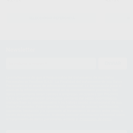
,13
€
,13
€
SELECCIONAR REFERENCIA
SE
Newsletter
ENVIAR
Le informamos de que el Responsable del tratamiento de sus Datos
Personales es Proclinic S.A.U.. La Finalidad del tratamiento de sus Datos
Personales es el envío de información comercial. La legitimación para el
envío de la información comercial es su consentimiento prestado. Sus
datos únicamente serán cedidos a empresas vinculadas con Proclinic
S.A.U. que comercialicen productos similares del sector odontológico,
siempre bajo su consentimiento y no habrás cesión internacional de sus
Datos Personales. Podrá ejercitar los derechos de acceso, rectificación,
supresión, limitación y/o oposición al tratamiento de datos, entre otros, a
través de lopd@proclinic.es. Si desea conocer información adicional sobre
el tratamiento de datos personales, acceda a:
Protección de datos