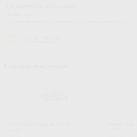
Características del producto
Proclinic informa:
Signum es un composite óptimo para el uso sobre estructuras metálicas.
Productos relacionados
SIGNUM COMPOSITE MARGIN M
SIGNUM COMPO
KULZER
|
Ref. Grupo
KULZER
|
Ref. Gr
43
43