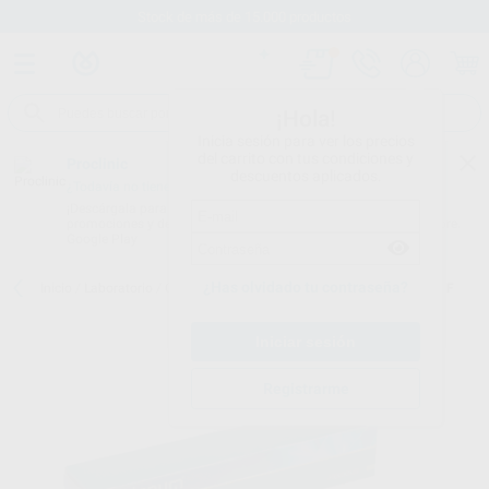
Stock de más de 15.000 productos
¡Hola!
Inicia sesión para ver los precios
del carrito con tus condiciones y
Proclinic
descuentos aplicados.
¿Todavía no tienes nuestra App?
¡Descárgala para ser siempre el primero en conocer nuestras
promociones y descuentos! Disponible en Google Play o App Store.
Google Play
¿Has olvidado tu contraseña?
Inicio
/
Laboratorio
/
Composites lab.
/
Signum
/
SINGUM OPAQUER F
Registrarme