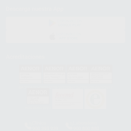
Descarga nuestra App
DISPONIBLE EN
GOOGLE PLAY
DISPONIBLE EN
APP STORE
Acreditaciones
GA-2008/0342
SST-0118/2023
ER-0120/1997
GS-0001/2017
HCO-0060/2023
Clínica
Laboratorio
900 393 939
900 800 880