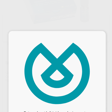
×
SIGNUM CONNECTOR
Marca
KULZER
Contenido
5 ml.
Ref. Proclinic
H01330
Ref. fabricante
64714211
Precio web
133
Desbloquea todas tus ventajas
,47
€
140,50 €
Precio con IVA incluido 161,50 €
Inicia sesión
para disfrutar de todos