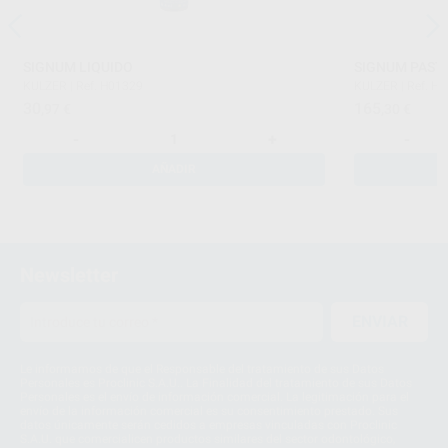
SIGNUM LIQUIDO
SIGNUM PAST
KULZER
|
Ref. H01329
KULZER
|
Ref. H
30
165
,97
€
,30
€
-
+
-
AÑADIR
Newsletter
ENVIAR
Le informamos de que el Responsable del tratamiento de sus Datos
Personales es Proclinic S.A.U.. La Finalidad del tratamiento de sus Datos
Personales es el envío de información comercial. La legitimación para el
envío de la información comercial es su consentimiento prestado. Sus
datos únicamente serán cedidos a empresas vinculadas con Proclinic
S.A.U. que comercialicen productos similares del sector odontológico,