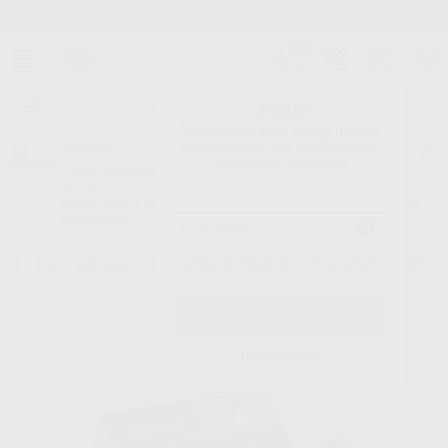
Stock de más de 15.000 productos
¡Hola!
Inicia sesión para ver los precios
del carrito con tus condiciones y
Proclinic
descuentos aplicados.
¿Todavía no tienes nuestra App?
¡Descárgala para ser siempre el primero en conocer nuestras
promociones y descuentos! Disponible en Google Play o App Store.
Google Play
¿Has olvidado tu contraseña?
Inicio
/
Laboratorio
/
Composites lab.
/
Signum
/
SIGNUM CONNECTOR
Registrarme