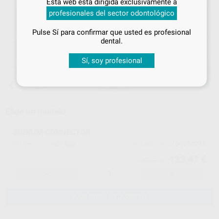
Esta web está dirigida exclusivamente a
tus
descuentos y condiciones
profesionales del sector odontológico
especiales
Pulse Sí para confirmar que usted es profesional
¡Iniciar sesión!
dental.
ELEGIR CANTIDAD
Sí, soy profesional
15 días para cambiar de opinión salvo
anestesias
Elige un modelo
SIGNUM CONNECTOR
H01330
64714211
Ref. Proclinic
Ref. fabricante
133,47 €
140,50 €
-
+
AÑADIR AL CARRITO