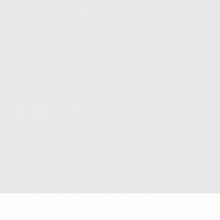
Whatsapp
665 533 087
Los servicios de WhatsApp Business son proporcionados por WhatsApp
Ireland Limited (WhatsApp Ireland). La información que controla WhatsApp
Ireland puede ser transferida a WhatsApp LLC y a Facebook Inc.. Dicha
Transferencia Internacional de Datos ofrece garantías adecuadas al
basarse en la Cláusula Contractual Tipo para la transferencia de datos
personales a terceros países. Puede ampliar la información en el siguiente
enlace:
WhatsApp Business Data Transfer Addendum
.
Síguenos
PROCLINIC S.A.U.
Copyright (c) 2026
Aviso legal
Teléfono:
900 393 939
E-mail de contacto:
proclinic@proclinic.es
Condiciones Generales de Contratación
y
Política