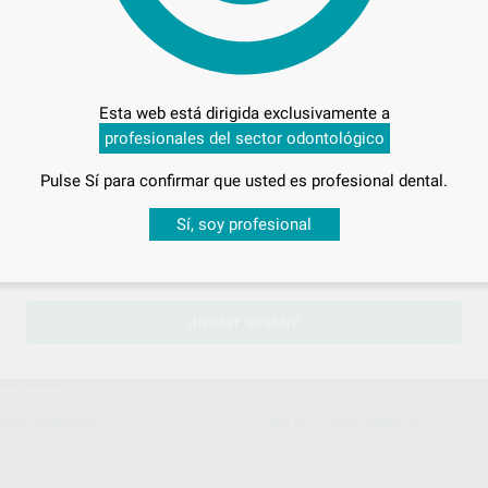
IVOCLAR
IVOC
Ref. Grupo
Ref. Gr
Esta web está dirigida exclusivamente a
profesionales del sector odontológico
Pulse Sí para confirmar que usted es profesional dental.
Desbloquea todas tus ventajas
Sí, soy profesional
sesión
para disfrutar de todos tus
descuentos y condiciones esp
RAM PASTA OPAQUER
IPS STYLE INCISAL 100 GR.
Envase 100g
¡Iniciar sesión!
185
,24
€
189,50 €
€
Sin descuentos adicionales
adicionales
ONAR REFERENCIA
SELECCIONAR REFERENCIA
IVOCLAR
IVOC