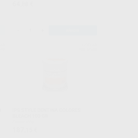
64
,88
€
-
+
AÑADIR
LAR
IVOCLAR
240
Ref. Grupo
R
IPS STYLE DENTINA COLORES
BLEACH 100 GR
Envase 100g
187
,15
€