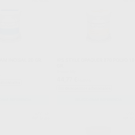
Ref. Grupo
Ref. Gr
AM INCISAL 20 GR.
IPS STYLE OPAQUER 870 POLVO 18
GR.
Envase 18g
€
44
,77
€
45,80 €
adicionales
Sin descuentos adicionales
ONAR REFERENCIA
SELECCIONAR REFERENCIA
IVOCLAR
IVOC
Ref. Grupo
Ref. Gr