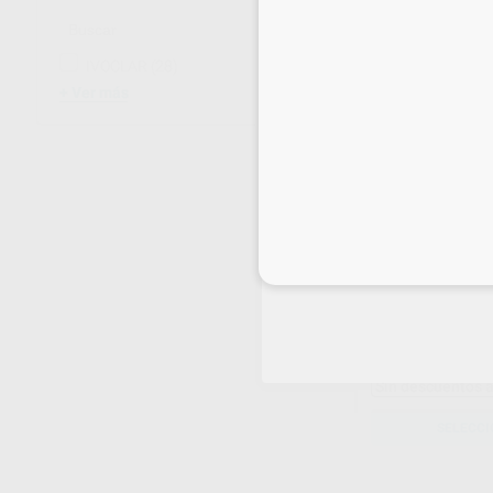
IVOCLAR
(28)
Ver más
Inicia 
IPS STYLE CE
5 GR.
Envase 5 gr.
63
,54
€
65,00 
Sin descuentos 
SELECCI