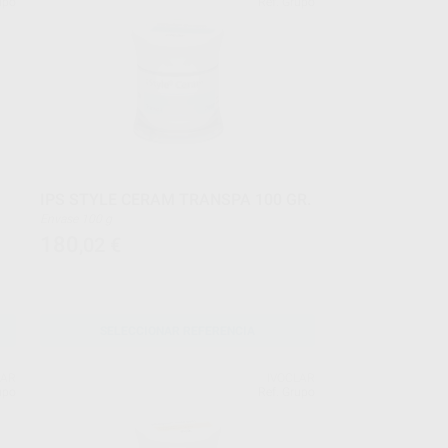
upo
Ref. Grupo
IPS STYLE CERAM TRANSPA 100 GR.
Envase 100 g
180
,02
€
SELECCIONAR REFERENCIA
LAR
IVOCLAR
upo
Ref. Grupo