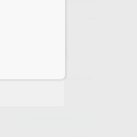
LAR
IVOCLAR
upo
Ref. Grupo
eciales
IPS STYLE CERAM DEEP DENTIN 20
GR.
Envase 20g
47
,78
€
SELECCIONAR REFERENCIA
LAR
IVOCLAR