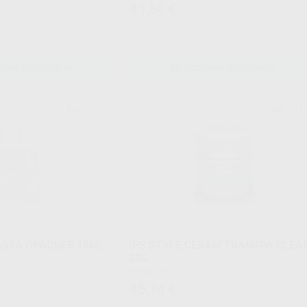
41
,56
€
ONAR REFERENCIA
SELECCIONAR REFERENCIA
IVOCLAR
IVOC
Ref. H71206
Ref. H71
PASTA OPAQUER 15ML
IPS STYLE CERAM TRANSPA CLEA
20G
Envase 20 g
45
,74
€