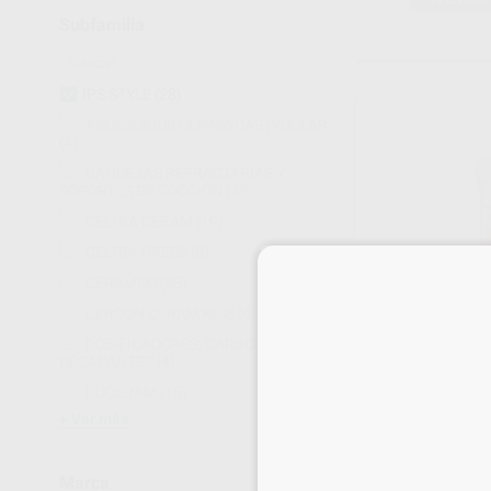
Subfamilia
IPS STYLE
(28)
ACCESORIOS CERAMICAS IVOCLAR
(4)
BANDEJAS REFRACTARIAS Y
SOPORTES DE COCCIÓN
(22)
CELTRA CERAM
(19)
CELTRA PRESS
(8)
CERAMCO
(28)
CERCON CERAM KISS
(4)
DOSIFICADORES, CARBON ACTIVO,
IPS STYLE DEN
DECAPANTES
(4)
Envase 100g
177
,19
€
DUCERAM
(15)
189,
Ver más
Sin descuentos 
Marca
SELECCI