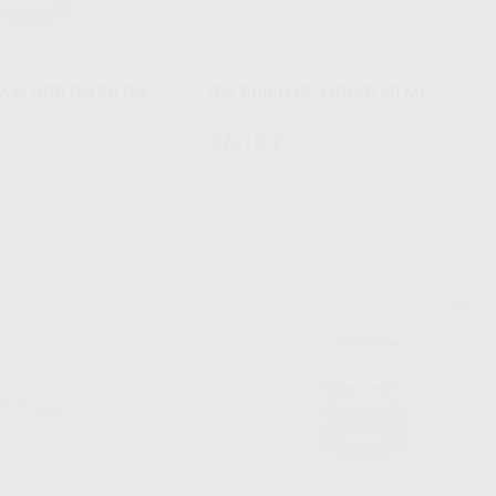
AM ADD ON 20 GR.
IPS BUILD UP LIQUID 60 ML.
Envase 60 ml.
26
,12
€
ONAR REFERENCIA
SELECCIONAR REFERENCIA
IVOCLAR
IVOC
Ref. H71187
Ref. Gr