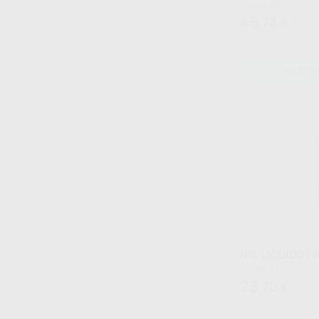
Envase 20g
45
,74
€
SELECCI
IPS LIQUIDO 
Envase 15 ml.
23
,70
€