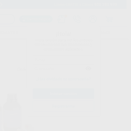
900 393 939
Envíos gratuitos desde 110€
Llama GRATIS a Clínica
Carrito mágico
UDIANTES
FOLLETOS
FORMACIONES
¡Hola!
Inicia sesión para ver los precios
del carrito con tus condiciones y
descuentos aplicados.
Ordenar por
¿Has olvidado tu contraseña?
Registrarme