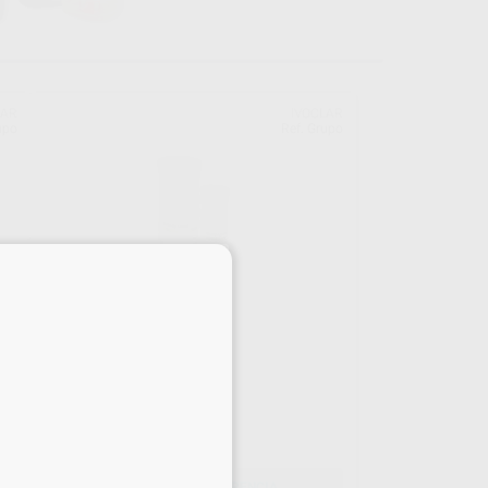
LAR
IVOCLAR
upo
Ref. Grupo
×
IPS BUILD UP LIQUID
Envase 250 ml.
84
,45
€
SELECCIONAR REFERENCIA