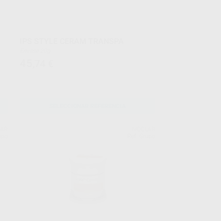
IPS STYLE CERAM TRANSPA
Envase 20g
45
,74
€
SELECCIONAR REFERENCIA
LAR
IVOCLAR
upo
Ref. Grupo