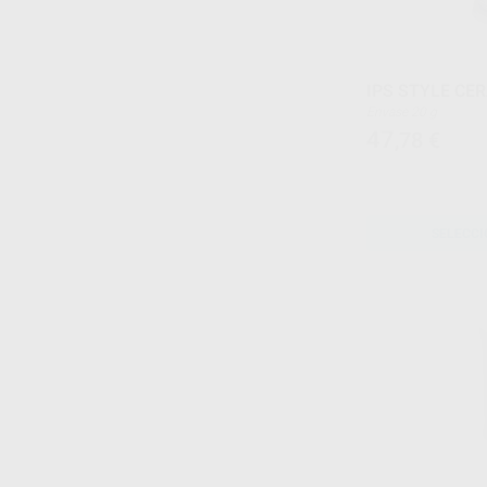
IPS STYLE CER
Envase 20 g
47
,78
€
SELECCI