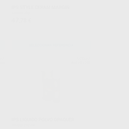
IPS STYLE CERAM MARGIN
Envase 20g
47
,78
€
SELECCIONAR REFERENCIA
LAR
IVOCLAR
upo
Ref. H71207
IPS LIQUIDO POLVO OPAQUER
Envase 250 ml.