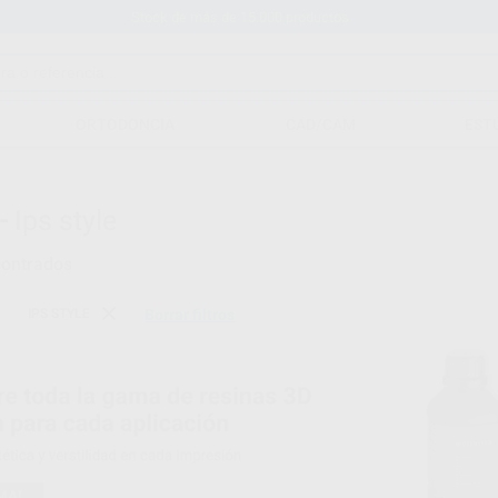
Stock de más de 15.000 productos
ORTODONCIA
CAD/CAM
EST
-
Ips style
ontrados
IPS STYLE
Borrar filtros