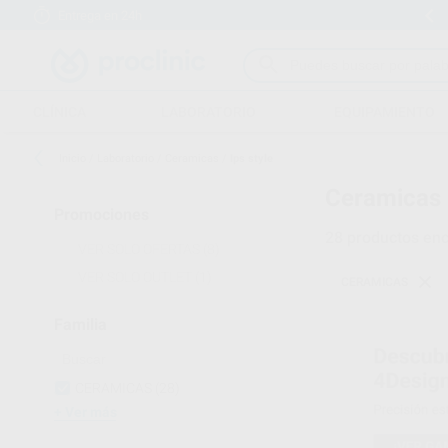
Entrega en 24h
15 días para cambiar de opinión
CLÍNICA
LABORATORIO
EQUIPAMIENTO
Inicio
/
Laboratorio
/
Ceramicas
/
Ips style
Ceramicas 
Promociones
28
productos enc
VER SOLO OFERTAS
(8)
VER SOLO OUTLET
(1)
CERAMICAS
Familia
CERAMICAS
(28)
Ver más