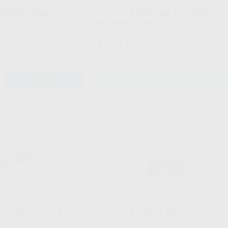
AQUER LIQUID
IPS STYLE DENTINA COLORES
BLEACH 20 GR
Envase 20g
43
,08
€
AÑADIR
SELECCIONAR REFERENCIA
IVOCLAR
IVOC
Ref. Grupo
Ref. Gr
AS ESPECIALES - 2
IPS STYLE ONE 20 GR.
Envase 20g