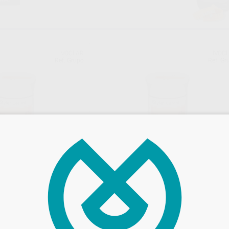
IVOCLAR
IVOC
Ref. Grupo
Ref. Gr
TINA 100 GR.
IPS STYLE DENTINA 20 GR.
Envase 20g
39
,98
€
50 €
43,75 €
adicionales
Sin descuentos adicionales
ONAR REFERENCIA
SELECCIONAR REFERENCIA