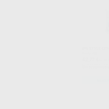
IPS STYLE CER
Envase 20g
42
,77
€
43,75 
Sin descuentos 
SELECCI