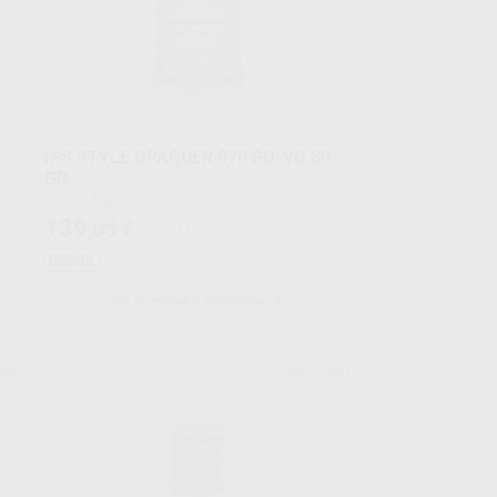
IPS STYLE OPAQUER 870 POLVO 80
GR.
Envase 80g
139
,05
€
164,00 €
Oferta
SELECCIONAR REFERENCIA
LAR
IVOCLAR
upo
Ref. Grupo