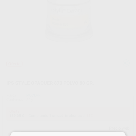
Oferta
IPS STYLE OPAQUER 870 POLVO 80 GR.
Marca
IVOCLAR
Contenido
80g
Oferta
139,05 €
Comprando
1 unidad
te ahorras el
15%
Precio web
¡Mejor oferta!