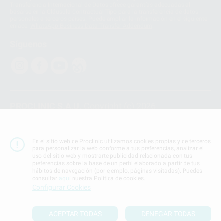
Transferencia Internacional de Datos ofrece garantías adecuadas al
basarse en la Cláusula Contractual Tipo para la transferencia de datos
personales a terceros países. Puede ampliar la información en el siguiente
enlace:
WhatsApp Business Data Transfer Addendum
.
Síguenos
PROCLINIC S.A.U.
Copyright (c) 2026
Aviso legal
Teléfono:
900 393 939
En el sitio web de Proclinic utilizamos cookies propias y de terceros
E-mail de contacto:
proclinic@proclinic.es
para personalizar la web conforme a tus preferencias, analizar el
uso del sitio web y mostrarte publicidad relacionada con tus
preferencias sobre la base de un perfil elaborado a partir de tus
Condiciones Generales de Contratación
y
Política
hábitos de navegación (por ejemplo, páginas visitadas). Puedes
de privacidad
consultar
aquí
nuestra Política de cookies.
Información Corporativa
Configurar Cookies
Política de Cookies
ACEPTAR TODAS
DENEGAR TODAS