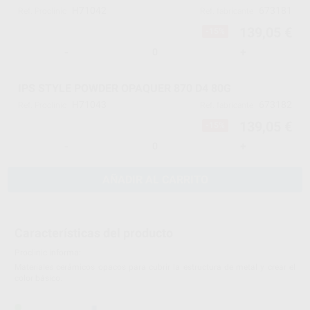
H71042
673181
Ref. Proclinic
Ref. fabricante
139,05 €
-15%
-
+
IPS STYLE POWDER OPAQUER 870 D4 80G
H71043
673182
Ref. Proclinic
Ref. fabricante
139,05 €
-15%
-
+
AÑADIR AL CARRITO
Características del producto
Proclinic informa:
Materiales cerámicos opacos para cubrir la estructura de metal y crear el
color básico.