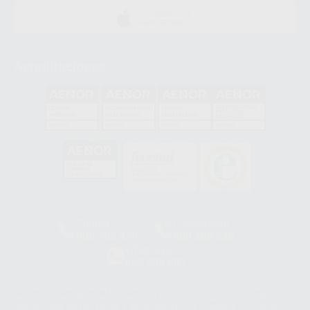
DISPONIBLE EN
APP STORE
Acreditaciones
GA-2008/0342
SST-0118/2023
ER-0120/1997
GS-0001/2017
HCO-0060/2023
Clínica
Laboratorio
900 393 939
900 800 880
Whatsapp
665 533 087
Los servicios de WhatsApp Business son proporcionados por WhatsApp
Ireland Limited (WhatsApp Ireland). La información que controla WhatsApp
Ireland puede ser transferida a WhatsApp LLC y a Facebook Inc.. Dicha