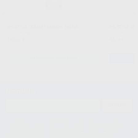
IPS STYLE CERAM TRANSPA 100 GR.
IPS STYLE CE
IVOCLAR
|
Ref. Grupo
IVOCLAR
|
Ref. H
180
45
,02
€
,74
€
-
SELECCIONAR REFERENCIA
Newsletter
ENVIAR
Le informamos de que el Responsable del tratamiento de sus Datos
Personales es Proclinic S.A.U.. La Finalidad del tratamiento de sus Datos
Personales es el envío de información comercial. La legitimación para el
envío de la información comercial es su consentimiento prestado. Sus
datos únicamente serán cedidos a empresas vinculadas con Proclinic