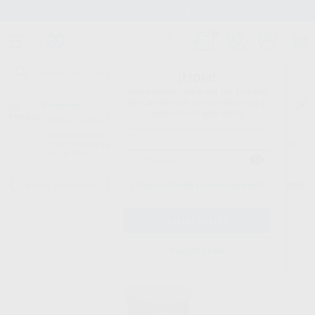
Stock de más de 15.000 productos
¡Hola!
Inicia sesión para ver los precios
del carrito con tus condiciones y
Proclinic
descuentos aplicados.
¿Todavía no tienes nuestra App?
¡Descárgala para ser siempre el primero en conocer nuestras
promociones y descuentos! Disponible en Google Play o App Store.
Google Play
¿Has olvidado tu contraseña?
Inicio
/
Laboratorio
/
Ceramicas
/
Ips style
/
IPS STYLE CERAM TRANSPA
Registrarme