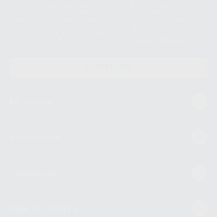
S.A.U. que comercialicen productos similares del sector odontológico,
siempre bajo su consentimiento y no habrás cesión internacional de sus
Datos Personales. Podrá ejercitar los derechos de acceso, rectificación,
supresión, limitación y/o oposición al tratamiento de datos, entre otros, a
través de lopd@proclinic.es. Si desea conocer información adicional sobre
el tratamiento de datos personales, acceda a:
Protección de datos
CONTACTO
Mi cuenta
Estudiantes
Conócenos
Guía de compra