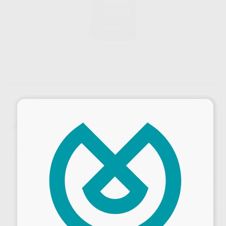
×
IPS STYLE CERAM TRANSPA
Marca
IVOCLAR
Contenido
20g
Precio web
45
,74
€
48,15 €
Precio con IVA incluido 55,35 €