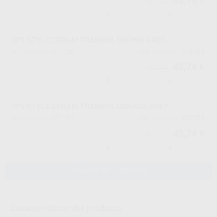
45,74 €
48,15 €
-
+
IPS STYLE CERAM TRANSPA BROWN GREY
H71120
673304
Ref. Proclinic
Ref. fabricante
45,74 €
48,15 €
-
+
IPS STYLE CERAM TRANSPA ORANGE GREY
H71121
673305
Ref. Proclinic
Ref. fabricante
45,74 €
48,15 €
-
+
AÑADIR AL CARRITO
Características del producto