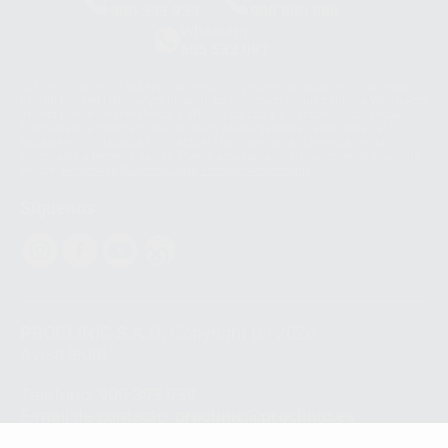
900 393 939
900 800 880
Whatsapp
665 533 087
Los servicios de WhatsApp Business son proporcionados por WhatsApp
Ireland Limited (WhatsApp Ireland). La información que controla WhatsApp
Ireland puede ser transferida a WhatsApp LLC y a Facebook Inc.. Dicha
Transferencia Internacional de Datos ofrece garantías adecuadas al
basarse en la Cláusula Contractual Tipo para la transferencia de datos
personales a terceros países. Puede ampliar la información en el siguiente
enlace:
WhatsApp Business Data Transfer Addendum
.
Síguenos
PROCLINIC S.A.U.
Copyright (c) 2026
Aviso legal
Teléfono:
900 393 939
E-mail de contacto:
proclinic@proclinic.es