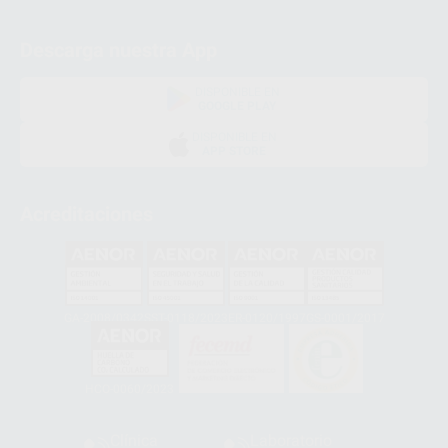
Descarga nuestra App
DISPONIBLE EN
GOOGLE PLAY
DISPONIBLE EN
APP STORE
Acreditaciones
GA-2008/0342
SST-0118/2023
ER-0120/1997
GS-0001/2017
HCO-0060/2023
Clínica
Laboratorio