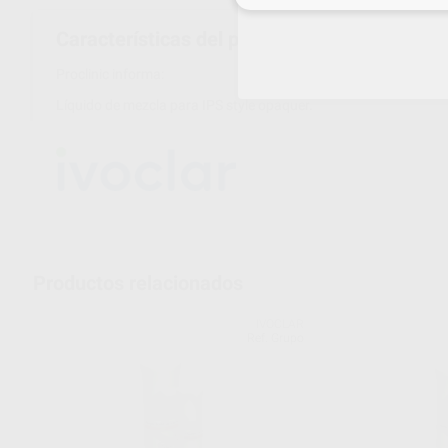
Características del producto
Proclinic informa:
Líquido de mezcla para IPS style opaquer.
Productos relacionados
IVOCLAR
Ref. Grupo