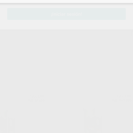
¡Iniciar sesión!
IVOCLAR
IVOCLAR
Ref. Grupo
Ref. H71206