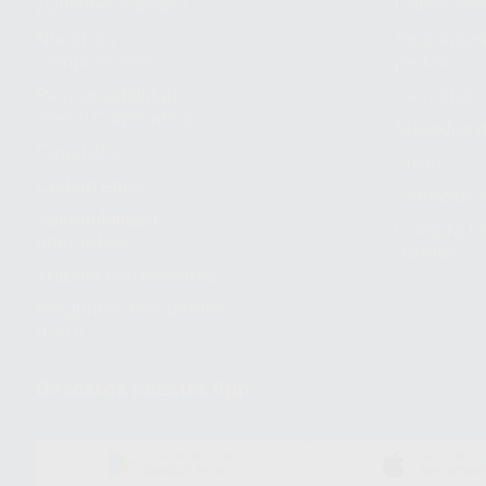
¿Quiénes somos?
Cómo com
Nuestros
Seguimien
compromisos
pedido
Responsabilidad
Devolucio
Social Corporativa
Métodos d
Canal ético
Envío
Código ético
Símbolos 
Sostenibilidad
Compra rá
energética
dientes
Trabaja con nosotros
Preguntas Frecuentes
(FAQ)
Descarga nuestra App
DISPONIBLE EN
DISPONIBLE 
GOOGLE PLAY
APP STOR