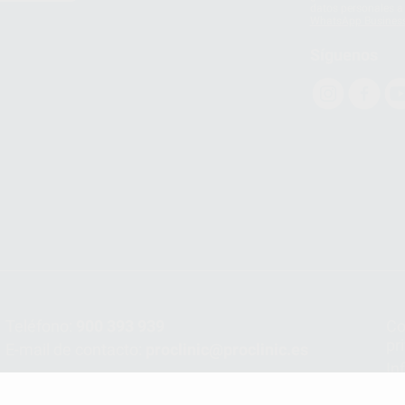
datos personales a 
WhatsApp Busines
Síguenos
Teléfono:
900 393 939
Co
pr
E-mail de contacto:
proclinic@proclinic.es
In
Po