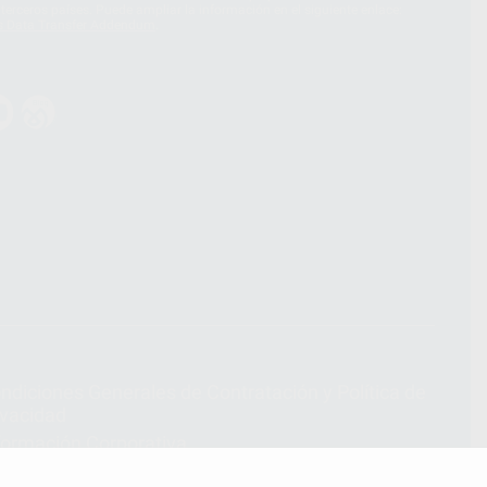
terceros países. Puede ampliar la información en el siguiente enlace:
s Data Transfer Addendum
.
ndiciones Generales de Contratación
y
Política de
ivacidad
formación Corporativa
lítica de Cookies