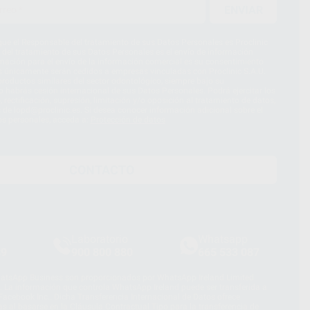
ENVIAR
ue el Responsable del tratamiento de sus Datos Personales es Proclinic
d del tratamiento de sus Datos Personales es el envío de información
imación para el envío de la información comercial es su consentimiento
s únicamente serán cedidos a empresas vinculadas con Proclinic S.A.U.
roductos similares del sector odontológico, siempre bajo su
 habrás cesión internacional de sus Datos Personales. Podrá ejercitar los
 rectificación, supresión, limitación y/o oposición al tratamiento de datos,
és de lopd@proclinic.es. Si desea conocer información adicional sobre el
os personales, acceda a:
Protección de datos
CONTACTO
Laboratorio
Whatsapp
39
900 800 880
665 533 087
hatsApp Business son proporcionados por WhatsApp Ireland Limited
. La información que controla WhatsApp Ireland puede ser transferida a
acebook Inc.. Dicha Transferencia Internacional de Datos ofrece
 al basarse en la Cláusula Contractual Tipo para la transferencia de