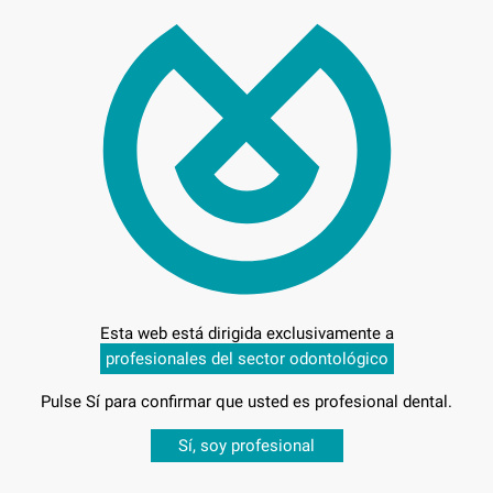
Preci
Entrega en 24h
Esta web está dirigida exclusivamente a
profesionales del sector odontológico
Pulse Sí para confirmar que usted es profesional dental.
Desbloquea todas tus ventajas
Sí, soy profesional
sesión
para disfrutar de todos tus
descuentos y condiciones esp