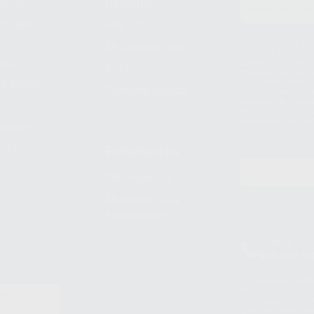
prar
Registro
to del
Mis listas
Le informamos de q
Mis productos
S.A.U.. La Finalida
nes
comercial. La legit
Facturas
prestado. Sus dato
e pago
que comercialicen p
Compra rápida
consentimiento y no
derechos de acceso,
entre otros, a trav
tratamiento de dat
legales
pida
Estudiantes
Odontobook
Material para
estudiantes
Clínica
900 393 9
Los servicios de W
(WhatsApp Ireland)
EN
WhatsApp LLC y a F
E
garantías adecuadas