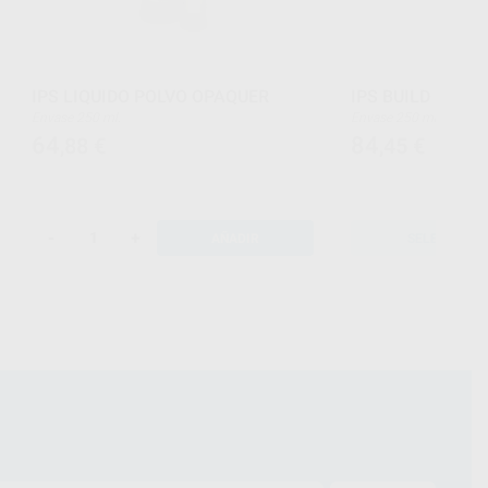
IPS LIQUIDO POLVO OPAQUER
IPS BUILD UP LI
Envase 250 ml.
Envase 250 ml.
64
84
,88
€
,45
€
-
+
AÑADIR
SELECCIONA