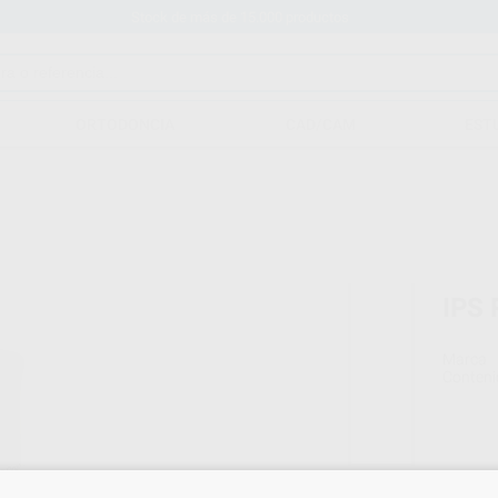
Stock de más de 15.000 productos
ORTODONCIA
CAD/CAM
EST
IPS
Marca
Conteni
33,