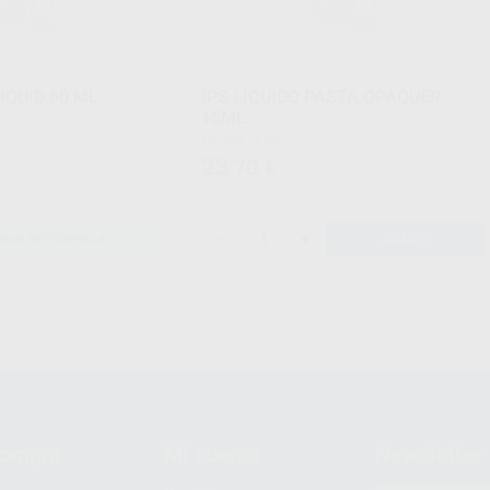
LIQUID 60 ML.
IPS LIQUIDO PASTA OPAQUER
15ML
Envase 15 ml.
23
,70
€
-
+
NAR REFERENCIA
AÑADIR
compra
Mi cuenta
Newsletter