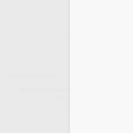
Envíos gratuitos desde 110€
Elige un modelo
IPS POWER OPAQUER LIQUID
H71187
673371
Ref. Proclinic
Ref. fabricante
Inicia 