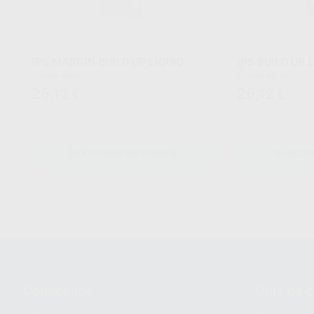
IPS MARGIN BUILD UP LIQUID
IPS BUILD UP 
Envase 60ml
Envase 60 ml.
26
26
,12
€
,12
€
SELECCIONAR REFERENCIA
SELECCIO
Conócenos
Guía de 