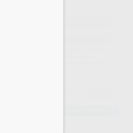
o con IVA incluido 38,62 €
ELEGIR CANTIDAD
15 días para cambiar de opinión salvo anestesias
33,60 €
-
+
31,92 €
AÑADIR AL CARRITO
eciales